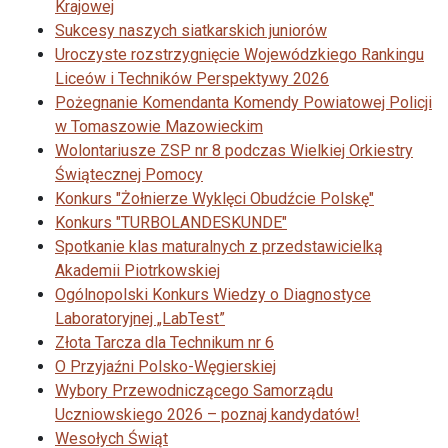
Krajowej
Sukcesy naszych siatkarskich juniorów
Uroczyste rozstrzygnięcie Wojewódzkiego Rankingu
Liceów i Techników Perspektywy 2026
Pożegnanie Komendanta Komendy Powiatowej Policji
w Tomaszowie Mazowieckim
Wolontariusze ZSP nr 8 podczas Wielkiej Orkiestry
Świątecznej Pomocy
Konkurs "Żołnierze Wyklęci Obudźcie Polskę"
Konkurs "TURBOLANDESKUNDE"
Spotkanie klas maturalnych z przedstawicielką
Akademii Piotrkowskiej
Ogólnopolski Konkurs Wiedzy o Diagnostyce
Laboratoryjnej „LabTest”
Złota Tarcza dla Technikum nr 6
O Przyjaźni Polsko-Węgierskiej
Wybory Przewodniczącego Samorządu
Uczniowskiego 2026 – poznaj kandydatów!
Wesołych Świąt