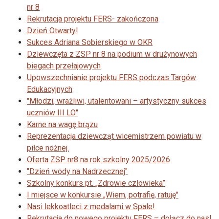
nr 8
Rekrutacja projektu FERS- zakończona
Dzień Otwarty!
Sukces Adriana Sobierskiego w OKR
Dziewczęta z ZSP nr 8 na podium w drużynowych
biegach przełajowych
Upowszechnianie projektu FERS podczas Targów
Edukacyjnych
"Młodzi, wrażliwi, utalentowani – artystyczny sukces
uczniów III LO"
Karne na wagę brązu
Reprezentacja dziewcząt wicemistrzem powiatu w
piłce nożnej.
Oferta ZSP nr8 na rok szkolny 2025/2026
"Dzień wody na Nadrzecznej"
Szkolny konkurs pt. „Zdrowie człowieka”
I miejsce w konkursie „Wiem, potrafię, ratuję"
Nasi lekkoatleci z medalami w Spale!
Rekrutacja do nowego projektu FERS – dołącz do nas!