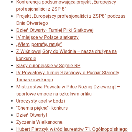
Konferencja podsumowująca projekt „Europejscy
profesjonaliści z ZSP 8”
Projekt „Europejscy profesjonaliści z ZSP8” podczas
Dnia Otwartego
Dzień Otwarty- Turniej Piłki Siatkowej
IV miejsce w Polsce siatkarzy
„Wiem, potrafię, ratuję”
Z Wiśniowej Góry do Wiednia – nasza drużyna na
konkursie
Klasy europejskie w Sejmie RP
IV Powiatowy Turniej Szachowy o Puchar Starosty
Tomaszowskiego
Mistrzostwa Powiatu w Piłce Nożnej Dziewcząt –
sportowe emocje na szkolnym orliku
Uroczysty apel w Łodzi
"Chemia piękna"- konkurs
Dzień Otwarty!
Życzenia Wielkanocne.
Hubert Pietrzyk wśród laureatów 71. Ogólnopolskiego