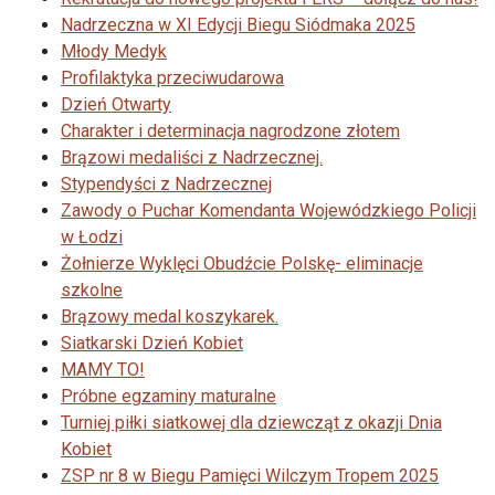
Nadrzeczna w XI Edycji Biegu Siódmaka 2025
Młody Medyk
Profilaktyka przeciwudarowa
Dzień Otwarty
Charakter i determinacja nagrodzone złotem
Brązowi medaliści z Nadrzecznej.
Stypendyści z Nadrzecznej
Zawody o Puchar Komendanta Wojewódzkiego Policji
w Łodzi
Żołnierze Wyklęci Obudźcie Polskę- eliminacje
szkolne
Brązowy medal koszykarek.
Siatkarski Dzień Kobiet
MAMY TO!
Próbne egzaminy maturalne
Turniej piłki siatkowej dla dziewcząt z okazji Dnia
Kobiet
ZSP nr 8 w Biegu Pamięci Wilczym Tropem 2025