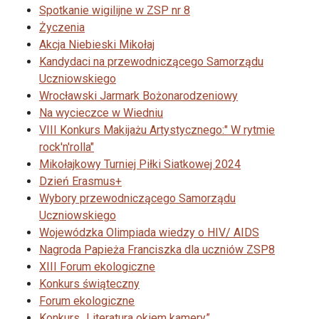
Spotkanie wigilijne w ZSP nr 8
Życzenia
Akcja Niebieski Mikołaj
Kandydaci na przewodniczącego Samorządu
Uczniowskiego
Wrocławski Jarmark Bożonarodzeniowy
Na wycieczce w Wiedniu
VIII Konkurs Makijażu Artystycznego:" W rytmie
rock'n'rolla"
Mikołajkowy Turniej Piłki Siatkowej 2024
Dzień Erasmus+
Wybory przewodniczącego Samorządu
Uczniowskiego
Wojewódzka Olimpiada wiedzy o HIV/ AIDS
Nagroda Papieża Franciszka dla uczniów ZSP8
XIII Forum ekologiczne
Konkurs świąteczny
Forum ekologiczne
Konkurs „Literatura okiem kamery”