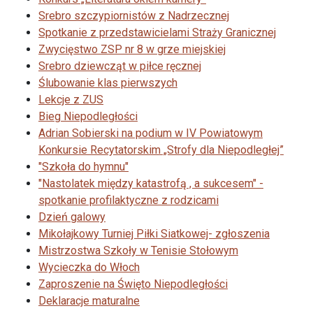
Srebro szczypiornistów z Nadrzecznej
Spotkanie z przedstawicielami Straży Granicznej
Zwycięstwo ZSP nr 8 w grze miejskiej
Srebro dziewcząt w piłce ręcznej
Ślubowanie klas pierwszych
Lekcje z ZUS
Bieg Niepodległości
Adrian Sobierski na podium w IV Powiatowym
Konkursie Recytatorskim „Strofy dla Niepodległej”
"Szkoła do hymnu"
"Nastolatek między katastrofą , a sukcesem" -
spotkanie profilaktyczne z rodzicami
Dzień galowy
Mikołajkowy Turniej Piłki Siatkowej- zgłoszenia
Mistrzostwa Szkoły w Tenisie Stołowym
Wycieczka do Włoch
Zaproszenie na Święto Niepodległości
Deklaracje maturalne