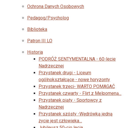
Ochrona Danych Osobowych
Pedagog/Psycholog
Biblioteka
Patron III LO
Historia
PODRÓŻ SENTYMENTALNA - 60-lecie
Nadrzecznej
Przystanek drugi - Liceum
ogólnokształcące - nowe horyzonty
Przystanek trzeci- WARTO POMAGAĆ
Przystanek czwarty - Flirt z Melpomeną...
Przystanek piąty - Sportowcy z
Nadrzecznej
Przystanek szósty -Wędrówką jedną
życie jest człowieka…
Jubileusz 50-cio lecia