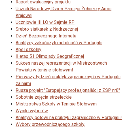
Raport ewaluacyjny projektu
Uczcili Narodowy Dzień Pamięci Żołnierzy Armii
Krajowej
Uczniowie III LO w Sejmie RP
Srebro siatkarek z Nadrzecznej
Dzień Bezpiecznego Internetu
Analitycy zakończyli mobilność w Portugalii
Apel szkolny
II etap 51 Olimpiady Geograficznej
Sukces naszej reprezentacji w Mistrzostwach
Powiatu w tenisie stołowym!
Pierwszy tydzień praktyk zagranicznych w Portugalii
za nami
Rusza projekt "Europejscy profesjonaliści z ZSP nr8"
Sobotnie zajęcia strzeleckie
Mistrzostwa Szkoły w Tenisie Stołowym
Wyniki wyborów
Analitycy gotowi na praktyki zagraniczne w Portugalii!
Wybory przewodniczącego szkoły.