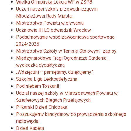
Wielka Olimpijska Lekcja WF w ZSP8
Uczeń naszej szkoły przewodniczącym
Młodzieżowej Rady Miasta.
Mistrzostwa Powiatu w pływaniu
Uczniowie III LO odwiedzili Wrocław
Podsumowanie współzawodnictwa sportowego
2024/2025
Mistrzostwa Szkoły w Tenisie Stołowym- zapisy
Międzynarodowe Tragi Ogrodnicze Gardenia-
wycieczka dydaktyczna
„Wdzięczni – pamiętamy, dziękujemy”
Szkolna Liga Lekkoatletyczna
Pod niebem Toskanii
Udział naszej szkoły w Mistrzostwach Powiatu w
Sztafetowych Biegach Przełajowych
Piłkarski Dzień Chłopaka
Poszukujemy kandydatów do prowadzenia szkolnego
radiowęzła!
Dzień Kadeta