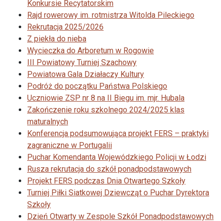
Konkursie Recytatorskim
Rajd rowerowy im. rotmistrza Witolda Pileckiego
Rekrutacja 2025/2026
Z piekła do nieba
Wycieczka do Arboretum w Rogowie
III Powiatowy Turniej Szachowy
Powiatowa Gala Działaczy Kultury
Podróż do początku Państwa Polskiego
Uczniowie ZSP nr 8 na II Biegu im. mjr. Hubala
Zakończenie roku szkolnego 2024/2025 klas
maturalnych
Konferencja podsumowująca projekt FERS – praktyki
zagraniczne w Portugalii
Puchar Komendanta Wojewódzkiego Policji w Łodzi
Rusza rekrutacja do szkół ponadpodstawowych
Projekt FERS podczas Dnia Otwartego Szkoły
Turniej Piłki Siatkowej Dziewcząt o Puchar Dyrektora
Szkoły
Dzień Otwarty w Zespole Szkół Ponadpodstawowych