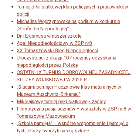
Turniej piłki siatkowej klas policyjnych i pracowników
policji
Michalina Węgrzynowska na podium w konkursie
„Strofy dla Niepodległej”
Dni Erasmusa w naszej szkole
Apel Niepodległościowy w ZSP nr8
XX Tomaszowski Bieg Niepodległości
Uroczystości z okazji 107 rocznicy odzyskania
niepodległości przez Polskę
OSTATNI IX TURNUS DOBROWOLNEJ ZASADNICZEJ
SŁUŻBY WOJSKOWEJ W 2025 R.
„Śladami pamięci – uczniowie klas maturalnych w
Muzeum Auschwitz-Birkenau”
Mikołajkowy turniej piłki siatkowej- zapisy
Florystyczna pasja uczniów – warsztaty w ZSP nr 8 w
Tomaszowie Mazowieckim
„Szkoła pamięta” – wspólne wspomnienie i pamięć o
tych, którzy tworzyli naszą szkołę