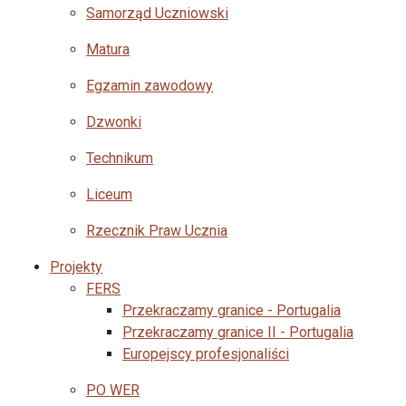
Samorząd Uczniowski
Matura
Egzamin zawodowy
Dzwonki
Technikum
Liceum
Rzecznik Praw Ucznia
Projekty
FERS
Przekraczamy granice - Portugalia
Przekraczamy granice II - Portugalia
Europejscy profesjonaliści
PO WER