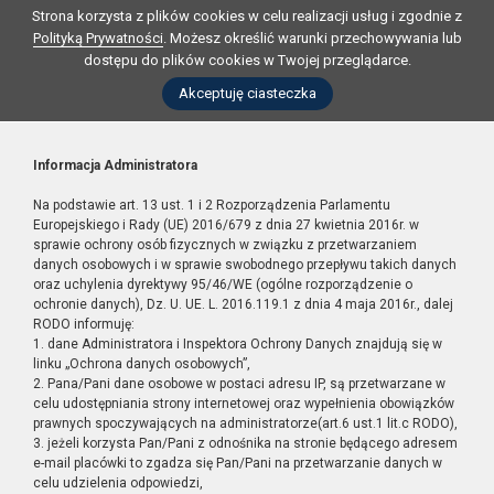
Strona korzysta z plików cookies w celu realizacji usług i zgodnie z
Polityką Prywatności
. Możesz określić warunki przechowywania lub
dostępu do plików cookies w Twojej przeglądarce.
Akceptuję ciasteczka
Informacja Administratora
Na podstawie art. 13 ust. 1 i 2 Rozporządzenia Parlamentu
Europejskiego i Rady (UE) 2016/679 z dnia 27 kwietnia 2016r. w
sprawie ochrony osób fizycznych w związku z przetwarzaniem
danych osobowych i w sprawie swobodnego przepływu takich danych
oraz uchylenia dyrektywy 95/46/WE (ogólne rozporządzenie o
ochronie danych), Dz. U. UE. L. 2016.119.1 z dnia 4 maja 2016r., dalej
RODO informuję:
1. dane Administratora i Inspektora Ochrony Danych znajdują się w
linku „Ochrona danych osobowych”,
2. Pana/Pani dane osobowe w postaci adresu IP, są przetwarzane w
celu udostępniania strony internetowej oraz wypełnienia obowiązków
prawnych spoczywających na administratorze(art.6 ust.1 lit.c RODO),
3. jeżeli korzysta Pan/Pani z odnośnika na stronie będącego adresem
e-mail placówki to zgadza się Pan/Pani na przetwarzanie danych w
celu udzielenia odpowiedzi,