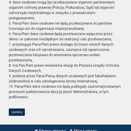
4. dane osobowe mogą być przekazywane organom państwowym,
organom ochrony prawnej (Policja, Prokuratura, Sąd) lub organom
samorządu terytorialnego w związku z prowadzonym
postępowaniem,
5. Pana/Pani dane osobowe nie będą przekazywane do państwa
trzeciego ani do organizacji międzynarodowej,
6. Pana/Pani dane osobowe będą przetwarzane wyłącznie przez
okres i w zakresie niezbędnym do realizacji celu przetwarzania,
7. przysługuje Panu/Pani prawo dostępu do treści swoich danych
osobowych oraz ich sprostowania, usunięcia lub ograniczenia
przetwarzania lub prawo do wniesienia sprzeciwu wobec
przetwarzania,
8. ma Pan/Pani prawo wniesienia skargi do Prezesa Urzędu Ochrony
Danych Osobowych,
9. podanie przez Pana/Panią danych osobowych jest fakultatywne
(dobrowolne) w celu udostępnienia strony internetowej,
10. Pana/Pani dane osobowe nie będą podlegały zautomatyzowanym
procesom podejmowania decyzji przez Administratora, w tym
profilowaniu.
zamknij
Strona główna
Mapa strony