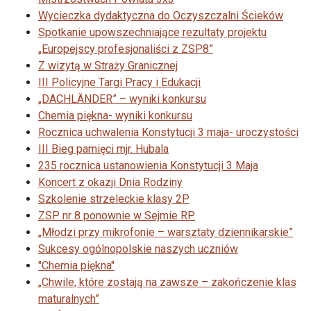
Wycieczka dydaktyczna do Oczyszczalni Ścieków
Spotkanie upowszechniające rezultaty projektu
„Europejscy profesjonaliści z ZSP8”
Z wizytą w Straży Granicznej
III Policyjne Targi Pracy i Edukacji
„DACHLÄNDER” – wyniki konkursu
Chemia piękna- wyniki konkursu
Rocznica uchwalenia Konstytucji 3 maja- uroczystości
III Bieg pamięci mjr. Hubala
235 rocznica ustanowienia Konstytucji 3 Maja
Koncert z okazji Dnia Rodziny
Szkolenie strzeleckie klasy 2P
ZSP nr 8 ponownie w Sejmie RP
„Młodzi przy mikrofonie – warsztaty dziennikarskie”
Sukcesy ogólnopolskie naszych uczniów
"Chemia piękna"
„Chwile, które zostają na zawsze – zakończenie klas
maturalnych”