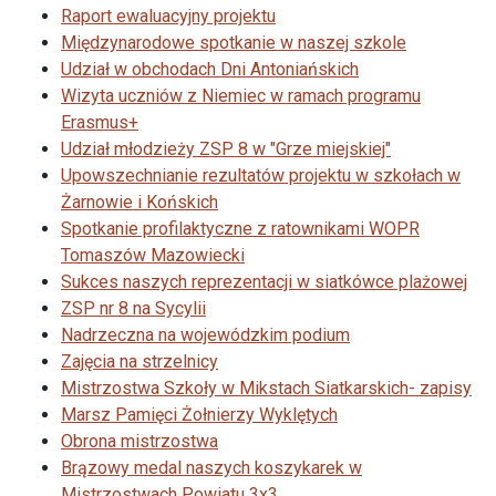
Raport ewaluacyjny projektu
Międzynarodowe spotkanie w naszej szkole
Udział w obchodach Dni Antoniańskich
Wizyta uczniów z Niemiec w ramach programu
Erasmus+
Udział młodzieży ZSP 8 w "Grze miejskiej"
Upowszechnianie rezultatów projektu w szkołach w
Żarnowie i Końskich
Spotkanie profilaktyczne z ratownikami WOPR
Tomaszów Mazowiecki
Sukces naszych reprezentacji w siatkówce plażowej
ZSP nr 8 na Sycylii
Nadrzeczna na wojewódzkim podium
Zajęcia na strzelnicy
Mistrzostwa Szkoły w Mikstach Siatkarskich- zapisy
Marsz Pamięci Żołnierzy Wyklętych
Obrona mistrzostwa
Brązowy medal naszych koszykarek w
Mistrzostwach Powiatu 3x3