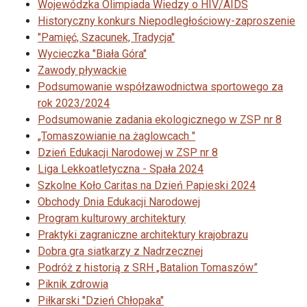
Wojewódzka Olimpiada Wiedzy o HIV/AIDS
Historyczny konkurs Niepodległościowy-zaproszenie
"Pamięć, Szacunek, Tradycja"
Wycieczka "Biała Góra"
Zawody pływackie
Podsumowanie współzawodnictwa sportowego za
rok 2023/2024
Podsumowanie zadania ekologicznego w ZSP nr 8
„Tomaszowianie na żaglowcach "
Dzień Edukacji Narodowej w ZSP nr 8
Liga Lekkoatletyczna - Spała 2024
Szkolne Koło Caritas na Dzień Papieski 2024
Obchody Dnia Edukacji Narodowej
Program kulturowy architektury
Praktyki zagraniczne architektury krajobrazu
Dobra gra siatkarzy z Nadrzecznej
Podróż z historią z SRH „Batalion Tomaszów”
Piknik zdrowia
Piłkarski "Dzień Chłopaka"