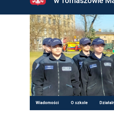
w Tomaszowie M
Wiadomości
O szkole
Działal