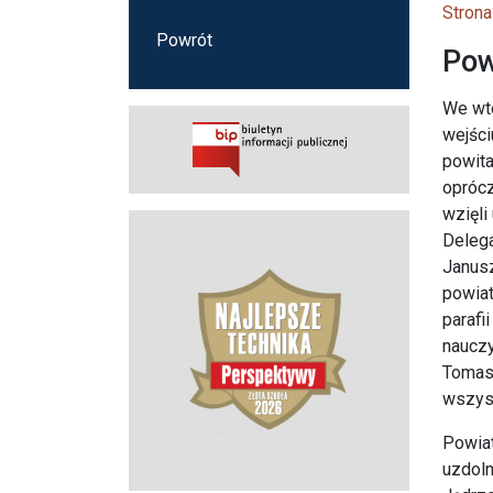
Strona
Powrót
Pow
We wto
wejści
powita
oprócz
wzięli
Delega
Janusz
powia
parafi
nauczy
Tomas
wszyst
Powiat
uzdoln