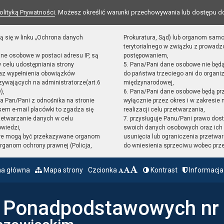
olityką Prywatności
. Możesz określić warunki przechowywania lub dostępu d
ą się w linku „Ochrona danych
Prokuratura, Sąd) lub organom sam
terytorialnego w związku z prowad
ane osobowe w postaci adresu IP, są
postępowaniem,
 celu udostępniania strony
5. Pana/Pani dane osobowe nie będ
raz wypełnienia obowiązków
do państwa trzeciego ani do organiz
ywających na administratorze(art.6
międzynarodowej,
),
6. Pana/Pani dane osobowe będą pr
sta Pan/Pani z odnośnika na stronie
wyłącznie przez okres i w zakresie
em e-mail placówki to zgadza się
realizacji celu przetwarzania,
zetwarzanie danych w celu
7. przysługuje Panu/Pani prawo dost
owiedzi,
swoich danych osobowych oraz ich 
we mogą być przekazywane organom
usunięcia lub ograniczenia przetwar
ganom ochrony prawnej (Policja,
do wniesienia sprzeciwu wobec prz
na główna
Mapa strony
Czcionka
Kontrast
Informacja
ł Ponadpodstawowych nr