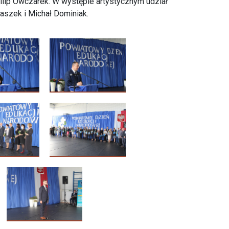
Filip Owczarek. W występie artystycznym udział
taszek i Michał Dominiak.