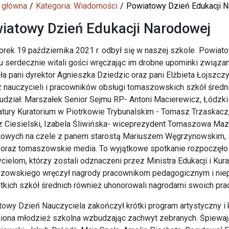
 główna
Kategoria: Wiadomości
Powiatowy Dzień Edukacji 
iatowy Dzień Edukacji Narodowej
rek 19 października 2021 r. odbył się w naszej szkole Powiato
u serdecznie witali gości wręczając im drobne upominki związa
ła pani dyrektor Agnieszka Dziedzic oraz pani Elżbieta Łojszcz
 nauczycieli i pracowników obsługi tomaszowskich szkół średn
 udział: Marszałek Senior Sejmu RP- Antoni Macierewicz, Łódzki
tury Kuratorium w Piotrkowie Trybunalskim - Tomasz Trzaskacz
 Ciesielski, Izabela Śliwińska- wiceprezydent Tomaszowa Maz
towych na czele z panem starostą Mariuszem Węgrzynowskim, 
i oraz tomaszowskie media. To wyjątkowe spotkanie rozpoczęło s
cielom, którzy zostali odznaczeni przez Ministra Edukacji i Kur
zowskiego wręczył nagrody pracownikom pedagogicznym i niep
kich szkół średnich również uhonorowali nagrodami swoich prac
owy Dzień Nauczyciela zakończył krótki program artystyczny i 
iona młodzież szkolna wzbudzając zachwyt zebranych. Śpiewają