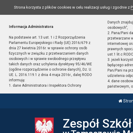
Strona korzysta z plików cookies w celu realizacji usług i zgodnie z
P
Danych znajduj
Informacja Administratora
osobowych”,
2. Pana/Pani d
Na podstawie art. 13 ust. 1 i 2 Rozporządzenia
przetwarzane w
Parlamentu Europejskiego i Rady (UE) 2016/679 z
internetowej o
dnia 27 kwietnia 2016r. w sprawie ochrony osób
prawnych spocz
fizycznych w związku z przetwarzaniem danych
ust.1 lit.c RODO
osobowych i w sprawie swobodnego przepływu
3. jeżeli korzy
takich danych oraz uchylenia dyrektywy 95/46/WE
będącego adres
(ogólne rozporządzenie o ochronie danych), Dz. U.
Pan/Pani na pr
UE. L. 2016.119.1 z dnia 4 maja 2016r., dalej RODO
udzielenia odp
informuję:
4. dane osobo
1. dane Administratora i Inspektora Ochrony
państwowym, or
Stro
Zespół Szkó