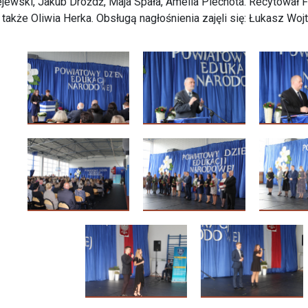
jewski, Jakub Dróżdż, Maja Spała, Amelia Piechota. Recytował 
 także Oliwia Herka. Obsługą nagłośnienia zajęli się: Łukasz Woj