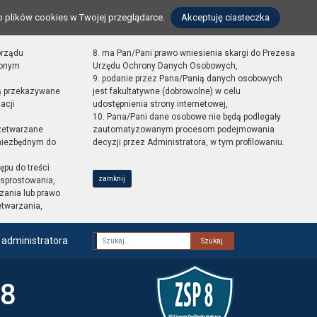
o plików cookies w Twojej przeglądarce.
Akceptuję ciasteczka
orządu
8. ma Pan/Pani prawo wniesienia skargi do Prezesa
zonym
Urzędu Ochrony Danych Osobowych,
9. podanie przez Pana/Panią danych osobowych
ą przekazywane
jest fakultatywne (dobrowolne) w celu
acji
udostępnienia strony internetowej,
10. Pana/Pani dane osobowe nie będą podlegały
zetwarzane
zautomatyzowanym procesom podejmowania
 niezbędnym do
decyzji przez Administratora, w tym profilowaniu.
ępu do treści
zamknij
sprostowania,
zania lub prawo
etwarzania,
 administratora
Fraza
 8