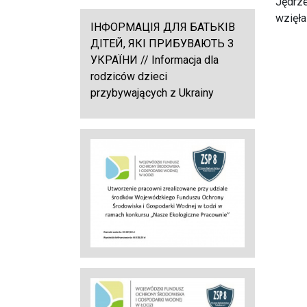
Jędrze
wzięła
ІНФОРМАЦІЯ ДЛЯ БАТЬКІВ
ДІТЕЙ, ЯКІ ПРИБУВАЮТЬ З
УКРАЇНИ // Informacja dla
rodziców dzieci
przybywających z Ukrainy