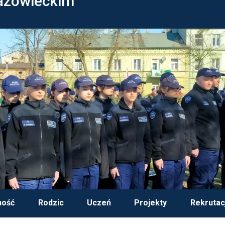
azowieckim
ność
Rodzic
Uczeń
Projekty
Rekrutac