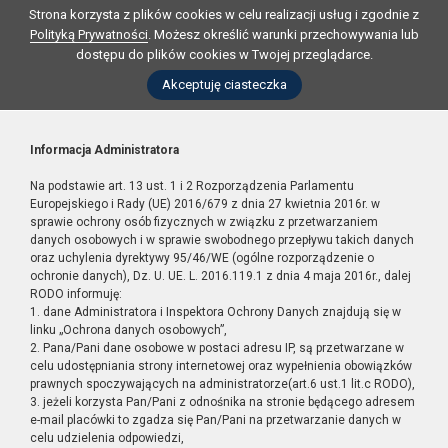
Strona korzysta z plików cookies w celu realizacji usług i zgodnie z
Polityką Prywatności
. Możesz określić warunki przechowywania lub
dostępu do plików cookies w Twojej przeglądarce.
Akceptuję ciasteczka
Informacja Administratora
Na podstawie art. 13 ust. 1 i 2 Rozporządzenia Parlamentu
Europejskiego i Rady (UE) 2016/679 z dnia 27 kwietnia 2016r. w
sprawie ochrony osób fizycznych w związku z przetwarzaniem
danych osobowych i w sprawie swobodnego przepływu takich danych
oraz uchylenia dyrektywy 95/46/WE (ogólne rozporządzenie o
ochronie danych), Dz. U. UE. L. 2016.119.1 z dnia 4 maja 2016r., dalej
RODO informuję:
1. dane Administratora i Inspektora Ochrony Danych znajdują się w
linku „Ochrona danych osobowych”,
2. Pana/Pani dane osobowe w postaci adresu IP, są przetwarzane w
celu udostępniania strony internetowej oraz wypełnienia obowiązków
prawnych spoczywających na administratorze(art.6 ust.1 lit.c RODO),
3. jeżeli korzysta Pan/Pani z odnośnika na stronie będącego adresem
e-mail placówki to zgadza się Pan/Pani na przetwarzanie danych w
celu udzielenia odpowiedzi,