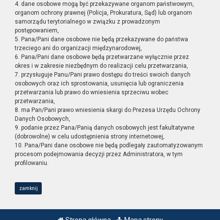
4. dane osobowe mogą być przekazywane organom państwowym,
organom ochrony prawnej (Policja, Prokuratura, Sąd) lub organom
samorządu terytorialnego w związku z prowadzonym
postępowaniem,
5. Pana/Pani dane osobowe nie będą przekazywane do państwa
trzeciego ani do organizacji międzynarodowej,
6. Pana/Pani dane osobowe będą przetwarzane wyłącznie przez
okres i w zakresie niezbędnym do realizacji celu przetwarzania,
7. przysługuje Panu/Pani prawo dostępu do treści swoich danych
osobowych oraz ich sprostowania, usunięcia lub ograniczenia
przetwarzania lub prawo do wniesienia sprzeciwu wobec
przetwarzania,
8. ma Pan/Pani prawo wniesienia skargi do Prezesa Urzędu Ochrony
Danych Osobowych,
9. podanie przez Pana/Panią danych osobowych jest fakultatywne
(dobrowolne) w celu udostępnienia strony internetowej,
10. Pana/Pani dane osobowe nie będą podlegały zautomatyzowanym
procesom podejmowania decyzji przez Administratora, w tym
profilowaniu.
zamknij
Strona główna
Mapa strony