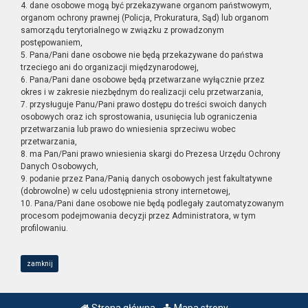
4. dane osobowe mogą być przekazywane organom państwowym,
organom ochrony prawnej (Policja, Prokuratura, Sąd) lub organom
samorządu terytorialnego w związku z prowadzonym
postępowaniem,
5. Pana/Pani dane osobowe nie będą przekazywane do państwa
trzeciego ani do organizacji międzynarodowej,
6. Pana/Pani dane osobowe będą przetwarzane wyłącznie przez
okres i w zakresie niezbędnym do realizacji celu przetwarzania,
7. przysługuje Panu/Pani prawo dostępu do treści swoich danych
osobowych oraz ich sprostowania, usunięcia lub ograniczenia
przetwarzania lub prawo do wniesienia sprzeciwu wobec
przetwarzania,
8. ma Pan/Pani prawo wniesienia skargi do Prezesa Urzędu Ochrony
Danych Osobowych,
9. podanie przez Pana/Panią danych osobowych jest fakultatywne
(dobrowolne) w celu udostępnienia strony internetowej,
10. Pana/Pani dane osobowe nie będą podlegały zautomatyzowanym
procesom podejmowania decyzji przez Administratora, w tym
profilowaniu.
zamknij
Strona główna
Mapa strony