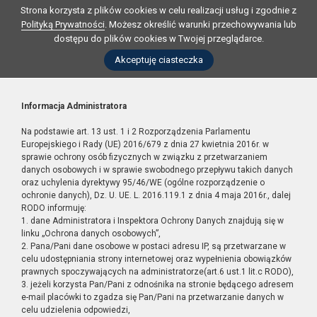
Strona korzysta z plików cookies w celu realizacji usług i zgodnie z
Polityką Prywatności
. Możesz określić warunki przechowywania lub
dostępu do plików cookies w Twojej przeglądarce.
Akceptuję ciasteczka
Informacja Administratora
Na podstawie art. 13 ust. 1 i 2 Rozporządzenia Parlamentu
Europejskiego i Rady (UE) 2016/679 z dnia 27 kwietnia 2016r. w
sprawie ochrony osób fizycznych w związku z przetwarzaniem
danych osobowych i w sprawie swobodnego przepływu takich danych
oraz uchylenia dyrektywy 95/46/WE (ogólne rozporządzenie o
ochronie danych), Dz. U. UE. L. 2016.119.1 z dnia 4 maja 2016r., dalej
RODO informuję:
1. dane Administratora i Inspektora Ochrony Danych znajdują się w
linku „Ochrona danych osobowych”,
2. Pana/Pani dane osobowe w postaci adresu IP, są przetwarzane w
celu udostępniania strony internetowej oraz wypełnienia obowiązków
prawnych spoczywających na administratorze(art.6 ust.1 lit.c RODO),
3. jeżeli korzysta Pan/Pani z odnośnika na stronie będącego adresem
e-mail placówki to zgadza się Pan/Pani na przetwarzanie danych w
celu udzielenia odpowiedzi,