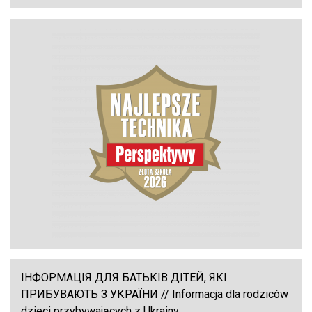
ІНФОРМАЦІЯ ДЛЯ БАТЬКІВ ДІТЕЙ, ЯКІ
ПРИБУВАЮТЬ З УКРАЇНИ // Informacja dla rodziców
dzieci przybywających z Ukrainy