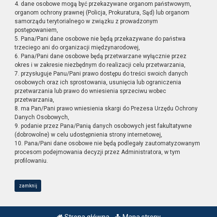
4. dane osobowe mogą być przekazywane organom państwowym,
organom ochrony prawnej (Policja, Prokuratura, Sąd) lub organom
samorządu terytorialnego w związku z prowadzonym
postępowaniem,
5. Pana/Pani dane osobowe nie będą przekazywane do państwa
trzeciego ani do organizacji międzynarodowej,
6. Pana/Pani dane osobowe będą przetwarzane wyłącznie przez
okres i w zakresie niezbędnym do realizacji celu przetwarzania,
7. przysługuje Panu/Pani prawo dostępu do treści swoich danych
osobowych oraz ich sprostowania, usunięcia lub ograniczenia
przetwarzania lub prawo do wniesienia sprzeciwu wobec
przetwarzania,
8. ma Pan/Pani prawo wniesienia skargi do Prezesa Urzędu Ochrony
Danych Osobowych,
9. podanie przez Pana/Panią danych osobowych jest fakultatywne
(dobrowolne) w celu udostępnienia strony internetowej,
10. Pana/Pani dane osobowe nie będą podlegały zautomatyzowanym
procesom podejmowania decyzji przez Administratora, w tym
profilowaniu.
zamknij
Strona główna
Mapa strony