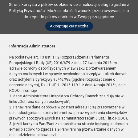
Strona korzysta z plików cookies w celu realizacji usług i zgodnie z
Polityką Prywatności
. Możesz określić warunki przechowywania lub
dostępu do plików cookies w Twojej przeglądarce.
Akceptuję ciasteczka
Informacja Administratora
Na podstawie art. 13 ust. 1 i 2 Rozporządzenia Parlamentu
Europejskiego i Rady (UE) 2016/679 z dnia 27 kwietnia 2016r. w
sprawie ochrony osób fizycznych w związku z przetwarzaniem
danych osobowych i w sprawie swobodnego przepływu takich danych
oraz uchylenia dyrektywy 95/46/WE (ogólne rozporządzenie o
ochronie danych), Dz. U. UE. L. 2016.119.1 z dnia 4 maja 2016r., dalej
RODO informuję:
1. dane Administratora i Inspektora Ochrony Danych znajdują się w
linku „Ochrona danych osobowych”,
2. Pana/Pani dane osobowe w postaci adresu IP, są przetwarzane w
celu udostępniania strony internetowej oraz wypełnienia obowiązków
prawnych spoczywających na administratorze(art.6 ust.1 lit.c RODO),
3. jeżeli korzysta Pan/Pani z odnośnika na stronie będącego adresem
e-mail placówki to zgadza się Pan/Pani na przetwarzanie danych w
celu udzielenia odpowiedzi,