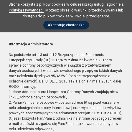
Strona korzysta z plików cookies w celu realizacji usług i zgodnie z
Polityką Prywatności
. Możesz określić warunki przechowywania lub
dostępu do plików cookies w Twojej przeglądarce.
Akceptuję ciasteczka
Informacja Administratora
Na podstawie art. 13 ust. 1 i 2 Rozporządzenia Parlamentu
Europejskiego i Rady (UE) 2016/679 z dnia 27 kwietnia 2016r. w
sprawie ochrony osób fizycznych w związku z przetwarzaniem
danych osobowych i w sprawie swobodnego przepływu takich danych
oraz uchylenia dyrektywy 95/46/WE (ogólne rozporządzenie o
ochronie danych), Dz. U. UE. L. 2016.119.1 z dnia 4 maja 2016r., dalej
RODO informuję:
1. dane Administratora i Inspektora Ochrony Danych znajdują się w
linku „Ochrona danych osobowych”,
2. Pana/Pani dane osobowe w postaci adresu IP, są przetwarzane w
celu udostępniania strony internetowej oraz wypełnienia obowiązków
prawnych spoczywających na administratorze(art.6 ust.1 lit.c RODO),
3. jeżeli korzysta Pan/Pani z odnośnika na stronie będącego adresem
e-mail placówki to zgadza się Pan/Pani na przetwarzanie danych w
celu udzielenia odpowiedzi,