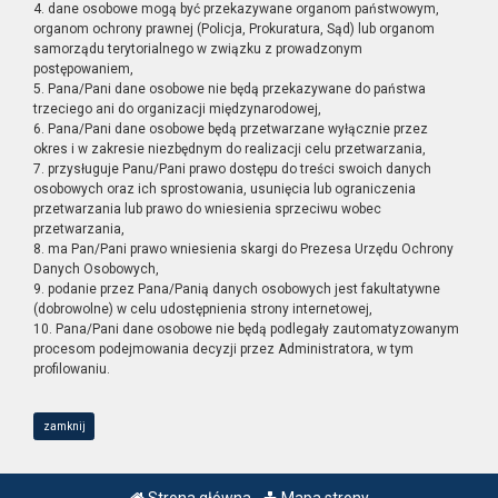
4. dane osobowe mogą być przekazywane organom państwowym,
organom ochrony prawnej (Policja, Prokuratura, Sąd) lub organom
samorządu terytorialnego w związku z prowadzonym
postępowaniem,
5. Pana/Pani dane osobowe nie będą przekazywane do państwa
trzeciego ani do organizacji międzynarodowej,
6. Pana/Pani dane osobowe będą przetwarzane wyłącznie przez
okres i w zakresie niezbędnym do realizacji celu przetwarzania,
7. przysługuje Panu/Pani prawo dostępu do treści swoich danych
osobowych oraz ich sprostowania, usunięcia lub ograniczenia
przetwarzania lub prawo do wniesienia sprzeciwu wobec
przetwarzania,
8. ma Pan/Pani prawo wniesienia skargi do Prezesa Urzędu Ochrony
Danych Osobowych,
9. podanie przez Pana/Panią danych osobowych jest fakultatywne
(dobrowolne) w celu udostępnienia strony internetowej,
10. Pana/Pani dane osobowe nie będą podlegały zautomatyzowanym
procesom podejmowania decyzji przez Administratora, w tym
profilowaniu.
zamknij
Strona główna
Mapa strony