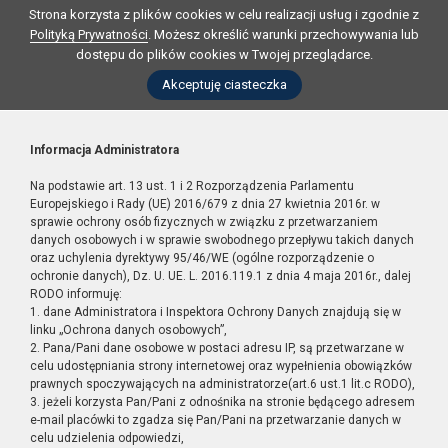
Strona korzysta z plików cookies w celu realizacji usług i zgodnie z
Polityką Prywatności
. Możesz określić warunki przechowywania lub
dostępu do plików cookies w Twojej przeglądarce.
Akceptuję ciasteczka
Informacja Administratora
Na podstawie art. 13 ust. 1 i 2 Rozporządzenia Parlamentu
Europejskiego i Rady (UE) 2016/679 z dnia 27 kwietnia 2016r. w
sprawie ochrony osób fizycznych w związku z przetwarzaniem
danych osobowych i w sprawie swobodnego przepływu takich danych
oraz uchylenia dyrektywy 95/46/WE (ogólne rozporządzenie o
ochronie danych), Dz. U. UE. L. 2016.119.1 z dnia 4 maja 2016r., dalej
RODO informuję:
1. dane Administratora i Inspektora Ochrony Danych znajdują się w
linku „Ochrona danych osobowych”,
2. Pana/Pani dane osobowe w postaci adresu IP, są przetwarzane w
celu udostępniania strony internetowej oraz wypełnienia obowiązków
prawnych spoczywających na administratorze(art.6 ust.1 lit.c RODO),
3. jeżeli korzysta Pan/Pani z odnośnika na stronie będącego adresem
e-mail placówki to zgadza się Pan/Pani na przetwarzanie danych w
celu udzielenia odpowiedzi,