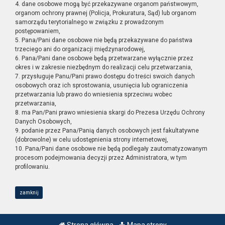
4. dane osobowe mogą być przekazywane organom państwowym,
organom ochrony prawnej (Policja, Prokuratura, Sąd) lub organom
samorządu terytorialnego w związku z prowadzonym
postępowaniem,
5. Pana/Pani dane osobowe nie będą przekazywane do państwa
trzeciego ani do organizacji międzynarodowej,
6. Pana/Pani dane osobowe będą przetwarzane wyłącznie przez
okres i w zakresie niezbędnym do realizacji celu przetwarzania,
7. przysługuje Panu/Pani prawo dostępu do treści swoich danych
osobowych oraz ich sprostowania, usunięcia lub ograniczenia
przetwarzania lub prawo do wniesienia sprzeciwu wobec
przetwarzania,
8. ma Pan/Pani prawo wniesienia skargi do Prezesa Urzędu Ochrony
Danych Osobowych,
9. podanie przez Pana/Panią danych osobowych jest fakultatywne
(dobrowolne) w celu udostępnienia strony internetowej,
10. Pana/Pani dane osobowe nie będą podlegały zautomatyzowanym
procesom podejmowania decyzji przez Administratora, w tym
profilowaniu.
zamknij
Strona główna
Mapa strony