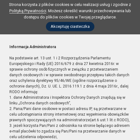
Strona korzysta z plików cookies w celu realizacji usług i zgodnie z
Polityką Prywatności
. Możesz określić warunki przechowywania lub
dostępu do plików cookies w Twojej przeglądarce.
Akceptuję ciasteczka
Informacja Administratora
Na podstawie art. 13 ust. 1 i 2 Rozporządzenia Parlamentu
Europejskiego i Rady (UE) 2016/679 z dnia 27 kwietnia 2016r. w
sprawie ochrony osób fizycznych w związku z przetwarzaniem
danych osobowych i w sprawie swobodnego przepływu takich danych
oraz uchylenia dyrektywy 95/46/WE (ogólne rozporządzenie o
ochronie danych), Dz. U. UE. L. 2016.119.1 z dnia 4 maja 2016r., dalej
RODO informuję:
1. dane Administratora i Inspektora Ochrony Danych znajdują się w
linku „Ochrona danych osobowych”,
2. Pana/Pani dane osobowe w postaci adresu IP, są przetwarzane w
celu udostępniania strony internetowej oraz wypełnienia obowiązków
prawnych spoczywających na administratorze(art.6 ust.1 lit.c RODO),
3. jeżeli korzysta Pan/Pani z odnośnika na stronie będącego adresem
e-mail placówki to zgadza się Pan/Pani na przetwarzanie danych w
celu udzielenia odpowiedzi,