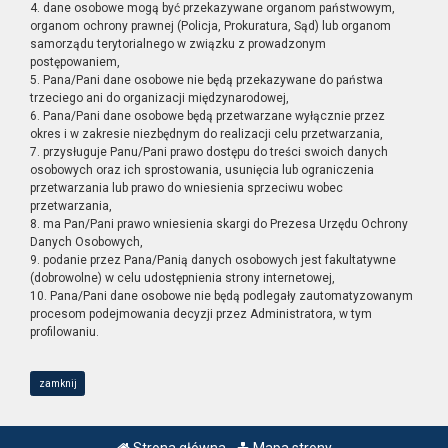
4. dane osobowe mogą być przekazywane organom państwowym,
organom ochrony prawnej (Policja, Prokuratura, Sąd) lub organom
samorządu terytorialnego w związku z prowadzonym
postępowaniem,
5. Pana/Pani dane osobowe nie będą przekazywane do państwa
trzeciego ani do organizacji międzynarodowej,
6. Pana/Pani dane osobowe będą przetwarzane wyłącznie przez
okres i w zakresie niezbędnym do realizacji celu przetwarzania,
7. przysługuje Panu/Pani prawo dostępu do treści swoich danych
osobowych oraz ich sprostowania, usunięcia lub ograniczenia
przetwarzania lub prawo do wniesienia sprzeciwu wobec
przetwarzania,
8. ma Pan/Pani prawo wniesienia skargi do Prezesa Urzędu Ochrony
Danych Osobowych,
9. podanie przez Pana/Panią danych osobowych jest fakultatywne
(dobrowolne) w celu udostępnienia strony internetowej,
10. Pana/Pani dane osobowe nie będą podlegały zautomatyzowanym
procesom podejmowania decyzji przez Administratora, w tym
profilowaniu.
zamknij
Strona główna
Mapa strony