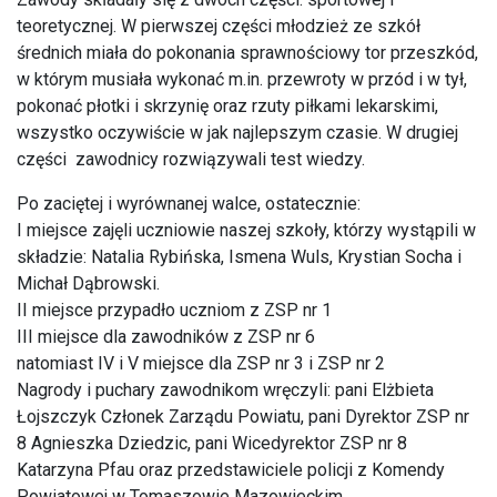
teoretycznej. W pierwszej części młodzież ze szkół
średnich miała do pokonania sprawnościowy tor przeszkód,
w którym musiała wykonać m.in. przewroty w przód i w tył,
pokonać płotki i skrzynię oraz rzuty piłkami lekarskimi,
wszystko oczywiście w jak najlepszym czasie. W drugiej
części zawodnicy rozwiązywali test wiedzy.
Po zaciętej i wyrównanej walce, ostatecznie:
I miejsce zajęli uczniowie naszej szkoły, którzy wystąpili w
składzie: Natalia Rybińska, Ismena Wuls, Krystian Socha i
Michał Dąbrowski.
II miejsce przypadło uczniom z ZSP nr 1
III miejsce dla zawodników z ZSP nr 6
natomiast IV i V miejsce dla ZSP nr 3 i ZSP nr 2
Nagrody i puchary zawodnikom wręczyli: pani Elżbieta
Łojszczyk Członek Zarządu Powiatu, pani Dyrektor ZSP nr
8 Agnieszka Dziedzic, pani Wicedyrektor ZSP nr 8
Katarzyna Pfau oraz przedstawiciele policji z Komendy
Powiatowej w Tomaszowie Mazowieckim.