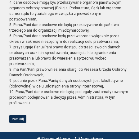
4. dane osobowe mogą być przekazywane organom państwowym,
organom ochrony prawnej (Policja, Prokuratura, Sąd) lub organom
samorządu terytorialnego w związku z prowadzonym
postępowaniem,
5. Pana/Pani dane osobowe nie będą przekazywane do państwa
trzeciego ani do organizacji międzynarodowej,
6. Pana/Pani dane osobowe będą przetwarzane wyłącznie przez
okres i w zakresie niezbędnym do realizacji celu przetwarzania,
7. przysługuje Panu/Pani prawo dostępu do treści swoich danych
osobowych oraz ich sprostowania, usunięcia lub ograniczenia
przetwarzania lub prawo do wniesienia sprzeciwu wobec
przetwarzania,
8. ma Pan/Pani prawo wniesienia skargi do Prezesa Urzędu Ochrony
Danych Osobowych,
9. podanie przez Pana/Panią danych osobowych jest fakultatywne
(dobrowolne) w celu udostępnienia strony internetowej,
10. Pana/Pani dane osobowe nie będą podlegały zautomatyzowanym
procesom podejmowania decyzji przez Administratora, w tym
profilowaniu.
zamknij
Strona główna
Mapa strony