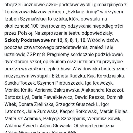
obejrzeli uczniowie szkół podstawowych i gimnazjalnych z
Tomaszowa Mazowieckiego. „Szklane domy” w reżyserii
Izabeli Szymańskiej to sztuka, która powstała na
okoliczność 100-tnej rocznicy odzyskania niepodległości
przez Polskę. Na zaproszenie teatru odpowiedziały:
Szkoły Podstawowe nr 12, 9, 8, 1, 10
. Wśród widzów,
podczas czwartkowego przedstawienia, znaleźli się
uczniowie ZSP nr 8. Pragniemy serdecznie podziękować
dyrektorom szkół, opiekunom oraz uczniom za przybycie
oraz za wszystkie ciepłe słowa. W widowisku historyczno-
muzycznym wystąpili: Elżbieta Rudzka, Kaja Kołodziejska,
Sandra Toczek, Szymon Pietruszczak, Iga Krawczyk,
Monika Kmita, Adrianna Zakrzewska, Aleksandra Kszczot,
Bartosz Łyś, Daria Pawełkiewicz, Dawid Reszka, Dominik
Witek, Donata Zielińska, Grzegorz Gruszecki, , Igor
Latoszek, Julia Żurowska, Kacper Borkowski, Marcin Bielas,
Mateusz Adamus, Patrycja Szczepanik, Weronika Sowik,
Wiktoria Świech, Adam Głowacki. Obsługa techniczna
Wiktor Weprzędz oraz Kacper Wilk.