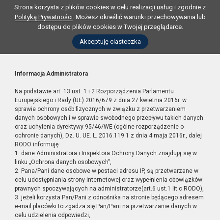
Strona korzysta z plików cookies w celu realizacji usług i zgodnie z
Polityką Prywatności
. Możesz określić warunki przechowywania lub
dostępu do plików cookies w Twojej przeglądarce.
Akceptuję ciasteczka
Informacja Administratora
Na podstawie art. 13 ust. 1 i 2 Rozporządzenia Parlamentu
Europejskiego i Rady (UE) 2016/679 z dnia 27 kwietnia 2016r. w
sprawie ochrony osób fizycznych w związku z przetwarzaniem
danych osobowych i w sprawie swobodnego przepływu takich danych
oraz uchylenia dyrektywy 95/46/WE (ogólne rozporządzenie o
ochronie danych), Dz. U. UE. L. 2016.119.1 z dnia 4 maja 2016r., dalej
RODO informuję:
1. dane Administratora i Inspektora Ochrony Danych znajdują się w
linku „Ochrona danych osobowych”,
2. Pana/Pani dane osobowe w postaci adresu IP, są przetwarzane w
celu udostępniania strony internetowej oraz wypełnienia obowiązków
prawnych spoczywających na administratorze(art.6 ust.1 lit.c RODO),
3. jeżeli korzysta Pan/Pani z odnośnika na stronie będącego adresem
e-mail placówki to zgadza się Pan/Pani na przetwarzanie danych w
celu udzielenia odpowiedzi,