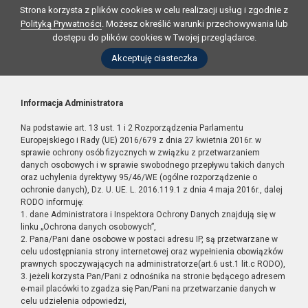
Strona korzysta z plików cookies w celu realizacji usług i zgodnie z
Polityką Prywatności
. Możesz określić warunki przechowywania lub
dostępu do plików cookies w Twojej przeglądarce.
Akceptuję ciasteczka
Informacja Administratora
Na podstawie art. 13 ust. 1 i 2 Rozporządzenia Parlamentu
Europejskiego i Rady (UE) 2016/679 z dnia 27 kwietnia 2016r. w
sprawie ochrony osób fizycznych w związku z przetwarzaniem
danych osobowych i w sprawie swobodnego przepływu takich danych
oraz uchylenia dyrektywy 95/46/WE (ogólne rozporządzenie o
ochronie danych), Dz. U. UE. L. 2016.119.1 z dnia 4 maja 2016r., dalej
RODO informuję:
1. dane Administratora i Inspektora Ochrony Danych znajdują się w
linku „Ochrona danych osobowych”,
2. Pana/Pani dane osobowe w postaci adresu IP, są przetwarzane w
celu udostępniania strony internetowej oraz wypełnienia obowiązków
prawnych spoczywających na administratorze(art.6 ust.1 lit.c RODO),
3. jeżeli korzysta Pan/Pani z odnośnika na stronie będącego adresem
e-mail placówki to zgadza się Pan/Pani na przetwarzanie danych w
celu udzielenia odpowiedzi,