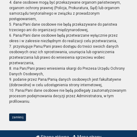
4. dane osobowe mogą być przekazywane organom państwowym,
organom ochrony prawnej (Policja, Prokuratura, Sąd) lub organom
samorządu terytorialnego w związku z prowadzonym
postępowaniem,
5. Pana/Pani dane osobowe nie będą przekazywane do państwa
trzeciego ani do organizacji międzynarodowej,
6. Pana/Pani dane osobowe będą przetwarzane wyłącznie przez
okres i w zakresie niezbędnym do realizacji celu przetwarzania,
7. przysługuje Panu/Pani prawo dostępu do treści swoich danych
osobowych oraz ich sprostowania, usunięcia lub ograniczenia
przetwarzania lub prawo do wniesienia sprzeciwu wobec
przetwarzania,
8. ma Pan/Pani prawo wniesienia skargi do Prezesa Urzędu Ochrony
Danych Osobowych,
9. podanie przez Pana/Panią danych osobowych jest fakultatywne
(dobrowolne) w celu udostępnienia strony internetowej,
10. Pana/Pani dane osobowe nie będą podlegały zautomatyzowanym
procesom podejmowania decyzji przez Administratora, w tym
profilowaniu.
zamknij
Strona główna
Mapa strony