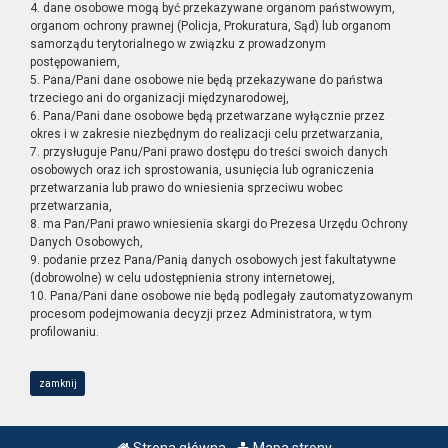
4. dane osobowe mogą być przekazywane organom państwowym,
organom ochrony prawnej (Policja, Prokuratura, Sąd) lub organom
samorządu terytorialnego w związku z prowadzonym
postępowaniem,
5. Pana/Pani dane osobowe nie będą przekazywane do państwa
trzeciego ani do organizacji międzynarodowej,
6. Pana/Pani dane osobowe będą przetwarzane wyłącznie przez
okres i w zakresie niezbędnym do realizacji celu przetwarzania,
7. przysługuje Panu/Pani prawo dostępu do treści swoich danych
osobowych oraz ich sprostowania, usunięcia lub ograniczenia
przetwarzania lub prawo do wniesienia sprzeciwu wobec
przetwarzania,
8. ma Pan/Pani prawo wniesienia skargi do Prezesa Urzędu Ochrony
Danych Osobowych,
9. podanie przez Pana/Panią danych osobowych jest fakultatywne
(dobrowolne) w celu udostępnienia strony internetowej,
10. Pana/Pani dane osobowe nie będą podlegały zautomatyzowanym
procesom podejmowania decyzji przez Administratora, w tym
profilowaniu.
zamknij
Strona główna
Mapa strony