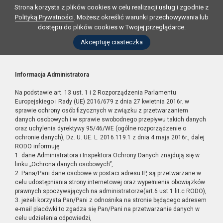
Strona korzysta z plików cookies w celu realizacji usług i zgodnie z
Polityką Prywatności
. Możesz określić warunki przechowywania lub
dostępu do plików cookies w Twojej przeglądarce.
Akceptuję ciasteczka
Informacja Administratora
Na podstawie art. 13 ust. 1 i 2 Rozporządzenia Parlamentu
Europejskiego i Rady (UE) 2016/679 z dnia 27 kwietnia 2016r. w
sprawie ochrony osób fizycznych w związku z przetwarzaniem
danych osobowych i w sprawie swobodnego przepływu takich danych
oraz uchylenia dyrektywy 95/46/WE (ogólne rozporządzenie o
ochronie danych), Dz. U. UE. L. 2016.119.1 z dnia 4 maja 2016r., dalej
RODO informuję:
1. dane Administratora i Inspektora Ochrony Danych znajdują się w
linku „Ochrona danych osobowych”,
2. Pana/Pani dane osobowe w postaci adresu IP, są przetwarzane w
celu udostępniania strony internetowej oraz wypełnienia obowiązków
prawnych spoczywających na administratorze(art.6 ust.1 lit.c RODO),
3. jeżeli korzysta Pan/Pani z odnośnika na stronie będącego adresem
e-mail placówki to zgadza się Pan/Pani na przetwarzanie danych w
celu udzielenia odpowiedzi,