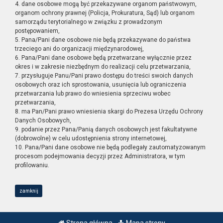
4. dane osobowe mogą być przekazywane organom państwowym,
organom ochrony prawnej (Policja, Prokuratura, Sąd) lub organom
samorządu terytorialnego w związku z prowadzonym
postępowaniem,
5. Pana/Pani dane osobowe nie będą przekazywane do państwa
trzeciego ani do organizacji międzynarodowej,
6. Pana/Pani dane osobowe będą przetwarzane wyłącznie przez
okres i w zakresie niezbędnym do realizacji celu przetwarzania,
7. przysługuje Panu/Pani prawo dostępu do treści swoich danych
osobowych oraz ich sprostowania, usunięcia lub ograniczenia
przetwarzania lub prawo do wniesienia sprzeciwu wobec
przetwarzania,
8. ma Pan/Pani prawo wniesienia skargi do Prezesa Urzędu Ochrony
Danych Osobowych,
9. podanie przez Pana/Panią danych osobowych jest fakultatywne
(dobrowolne) w celu udostępnienia strony internetowej,
10. Pana/Pani dane osobowe nie będą podlegały zautomatyzowanym
procesom podejmowania decyzji przez Administratora, w tym
profilowaniu.
zamknij
Strona główna
Mapa strony