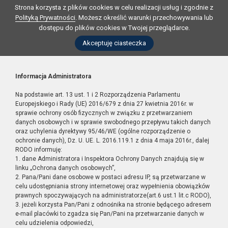
Strona korzysta z plików cookies w celu realizacji usług i zgodnie z
Polityką Prywatności
. Możesz określić warunki przechowywania lub
dostępu do plików cookies w Twojej przeglądarce.
Akceptuję ciasteczka
Informacja Administratora
Na podstawie art. 13 ust. 1 i 2 Rozporządzenia Parlamentu
Europejskiego i Rady (UE) 2016/679 z dnia 27 kwietnia 2016r. w
sprawie ochrony osób fizycznych w związku z przetwarzaniem
danych osobowych i w sprawie swobodnego przepływu takich danych
oraz uchylenia dyrektywy 95/46/WE (ogólne rozporządzenie o
ochronie danych), Dz. U. UE. L. 2016.119.1 z dnia 4 maja 2016r., dalej
RODO informuję:
1. dane Administratora i Inspektora Ochrony Danych znajdują się w
linku „Ochrona danych osobowych”,
2. Pana/Pani dane osobowe w postaci adresu IP, są przetwarzane w
celu udostępniania strony internetowej oraz wypełnienia obowiązków
prawnych spoczywających na administratorze(art.6 ust.1 lit.c RODO),
3. jeżeli korzysta Pan/Pani z odnośnika na stronie będącego adresem
e-mail placówki to zgadza się Pan/Pani na przetwarzanie danych w
celu udzielenia odpowiedzi,