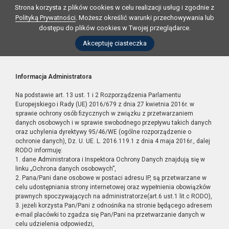
Strona korzysta z plików cookies w celu realizacji usług i zgodnie z
Polityką Prywatności
. Możesz określić warunki przechowywania lub
dostępu do plików cookies w Twojej przeglądarce.
Akceptuję ciasteczka
Informacja Administratora
Na podstawie art. 13 ust. 1 i 2 Rozporządzenia Parlamentu
Europejskiego i Rady (UE) 2016/679 z dnia 27 kwietnia 2016r. w
sprawie ochrony osób fizycznych w związku z przetwarzaniem
danych osobowych i w sprawie swobodnego przepływu takich danych
oraz uchylenia dyrektywy 95/46/WE (ogólne rozporządzenie o
ochronie danych), Dz. U. UE. L. 2016.119.1 z dnia 4 maja 2016r., dalej
RODO informuję:
1. dane Administratora i Inspektora Ochrony Danych znajdują się w
linku „Ochrona danych osobowych”,
2. Pana/Pani dane osobowe w postaci adresu IP, są przetwarzane w
celu udostępniania strony internetowej oraz wypełnienia obowiązków
prawnych spoczywających na administratorze(art.6 ust.1 lit.c RODO),
3. jeżeli korzysta Pan/Pani z odnośnika na stronie będącego adresem
e-mail placówki to zgadza się Pan/Pani na przetwarzanie danych w
celu udzielenia odpowiedzi,