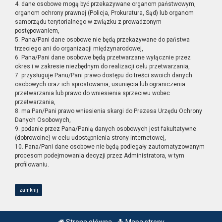
4. dane osobowe mogą być przekazywane organom państwowym,
organom ochrony prawnej (Policja, Prokuratura, Sąd) lub organom
samorządu terytorialnego w związku z prowadzonym
postępowaniem,
5. Pana/Pani dane osobowe nie będą przekazywane do państwa
trzeciego ani do organizacji międzynarodowej,
6. Pana/Pani dane osobowe będą przetwarzane wyłącznie przez
okres i w zakresie niezbędnym do realizacji celu przetwarzania,
7. przysługuje Panu/Pani prawo dostępu do treści swoich danych
osobowych oraz ich sprostowania, usunięcia lub ograniczenia
przetwarzania lub prawo do wniesienia sprzeciwu wobec
przetwarzania,
8. ma Pan/Pani prawo wniesienia skargi do Prezesa Urzędu Ochrony
Danych Osobowych,
9. podanie przez Pana/Panią danych osobowych jest fakultatywne
(dobrowolne) w celu udostępnienia strony internetowej,
10. Pana/Pani dane osobowe nie będą podlegały zautomatyzowanym
procesom podejmowania decyzji przez Administratora, w tym
profilowaniu.
zamknij
Strona główna
Mapa strony