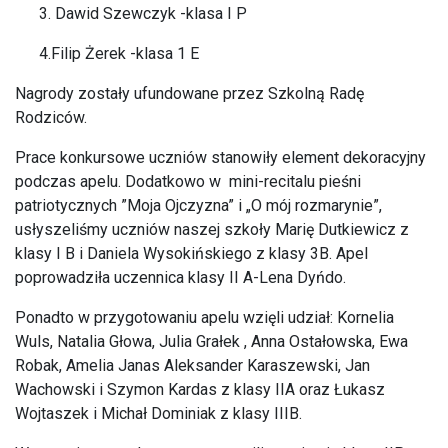
Dawid Szewczyk -klasa I P
4.Filip Żerek -klasa 1 E
Nagrody zostały ufundowane przez Szkolną Radę
Rodziców.
Prace konkursowe uczniów stanowiły element dekoracyjny
podczas apelu. Dodatkowo w mini-recitalu pieśni
patriotycznych ”Moja Ojczyzna” i „O mój rozmarynie”,
usłyszeliśmy uczniów naszej szkoły Marię Dutkiewicz z
klasy I B i Daniela Wysokińskiego z klasy 3B. Apel
poprowadziła uczennica klasy II A-Lena Dyńdo.
Ponadto w przygotowaniu apelu wzięli udział: Kornelia
Wuls, Natalia Głowa, Julia Grałek , Anna Ostałowska, Ewa
Robak, Amelia Janas Aleksander Karaszewski, Jan
Wachowski i Szymon Kardas z klasy IIA oraz Łukasz
Wojtaszek i Michał Dominiak z klasy IIIB.