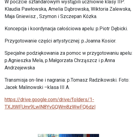
W poczcie sztandarowym wystąpili uczniowie klasy IIP:
Klaudia Pawłowska, Amelia Dąbrowska, Wiktoria Zalewska,
Maja Gniewisz , Szymon i Szczepan Kózka.
Koncepcja i koordynacja całościowa apelu: p.Piotr Dębicki.
Przygotowanie części artystycznej: p.Joanna Kosior.
Specjalne podziękowania za pomoc w przygotowaniu apelu:
p.Agnieszka Mela, p.Małgorzata Chrząszcz i p.Anna
Andrzejewska
Transmisja on-line i nagrania: p.Tomasz Radzikowski. Foto:
Jacek Malinowski –klasa III A.
https://drive.google.com/drive/folders/1-
TXJtWFUmr9LwlN8YvGQWm8zWwFQ6dzl