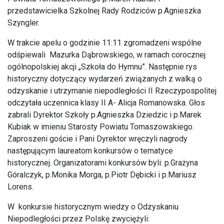
przedstawicielka Szkolnej Rady Rodziców p.Agnieszka
Szyngler.
W trakcie apelu o godzinie 11:11 zgromadzeni wspólne
odśpiewali Mazurka Dąbrowskiego, w ramach corocznej
ogólnopolskiej akcji „Szkoła do Hymnu”. Następnie rys
historyczny dotyczący wydarzeń związanych z walką o
odzyskanie i utrzymanie niepodległości II Rzeczypospolitej
odczytała uczennica klasy II A- Alicja Romanowska. Głos
zabrali Dyrektor Szkoły p.Agnieszka Dziedzic i p.Marek
Kubiak w imieniu Starosty Powiatu Tomaszowskiego.
Zaproszeni goście i Pani Dyrektor wręczyli nagrody
następującym laureatom konkursów o tematyce
historycznej. Organizatorami konkursów byli: p.Grażyna
Góralczyk, p.Monika Morga, p.Piotr Dębicki i p.Mariusz
Lorens.
W konkursie historycznym wiedzy o Odzyskaniu
Niepodległości przez Polskę zwyciężyli: