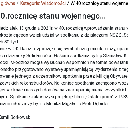
 główna
Kategoria: Wiadomości
W 40.rocznicę stanu wojenneg
0.rocznicę stanu wojennego...
edziałek 13 grudnia 2021r. w 40. rocznicę wprowadzenia stanu w
kształcącego wzięli udział w spotkaniu z działaczami NSZZ „So
ch 80-tych.
nie w OK.Tkacz rozpoczęło się symboliczną minutą ciszy, upami
ch działaczy Solidarności. Gośćmi spotkania byli: p.Stanisław Ku
ecki. Młodzież mogła wysłuchać wspomnień na temat powstania 
Ponadto przygotowano wystawę upamiętniającą wydarzenia z tego 
owanie jednego z uczestników spotkania przez Milicję Obywate
owskich rekonstruktorów. Na koniec spotkania zachęcono wszy
ci w oknach naszych domów na znak upamiętnienia wszystkich o
ym. Spotkanie zakończyła projekcję filmu „Ostatni prom” z 1989
nami młodzieży byli: p.Monika Migała i p.Piotr Dębicki.
Kamil Borkowski