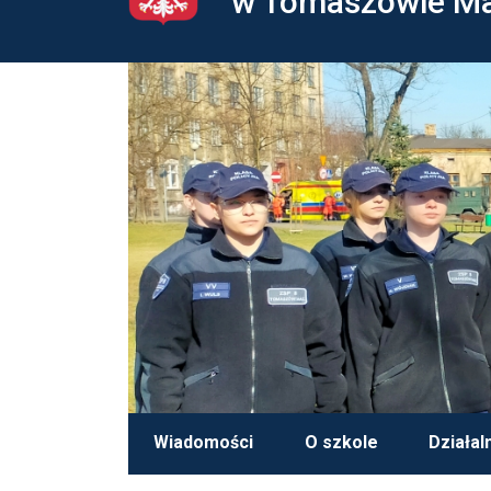
w Tomaszowie M
Wiadomości
O szkole
Działal