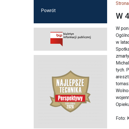
Strona
Powrót
W 4
W poni
Ogólno
w lata
Spotka
zmarły
Michal
tych. 
areszt
tomasz
Wolnoś
wojenn
Opieku
Foto: 