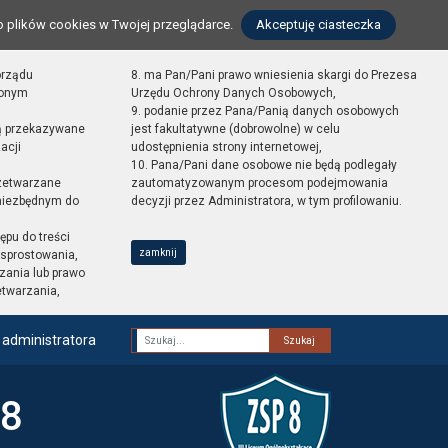
o plików cookies w Twojej przeglądarce.
Akceptuję ciasteczka
orządu
8. ma Pan/Pani prawo wniesienia skargi do Prezesa
zonym
Urzędu Ochrony Danych Osobowych,
9. podanie przez Pana/Panią danych osobowych
ą przekazywane
jest fakultatywne (dobrowolne) w celu
acji
udostępnienia strony internetowej,
10. Pana/Pani dane osobowe nie będą podlegały
zetwarzane
zautomatyzowanym procesom podejmowania
 niezbędnym do
decyzji przez Administratora, w tym profilowaniu.
ępu do treści
zamknij
sprostowania,
zania lub prawo
etwarzania,
 administratora
Fraza
 8