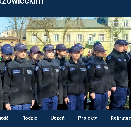
azowieckim
ność
Rodzic
Uczeń
Projekty
Rekrutac