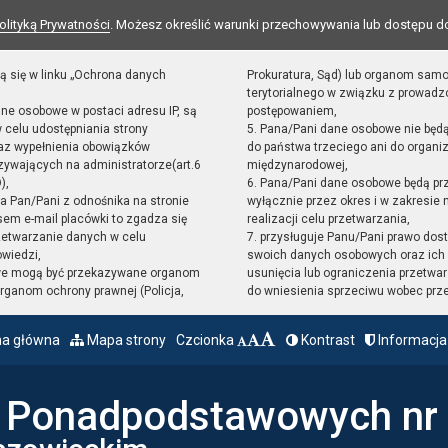
olityką Prywatności
. Możesz określić warunki przechowywania lub dostępu d
ą się w linku „Ochrona danych
Prokuratura, Sąd) lub organom sam
terytorialnego w związku z prowad
ane osobowe w postaci adresu IP, są
postępowaniem,
 celu udostępniania strony
5. Pana/Pani dane osobowe nie będ
raz wypełnienia obowiązków
do państwa trzeciego ani do organiz
ywających na administratorze(art.6
międzynarodowej,
),
6. Pana/Pani dane osobowe będą pr
sta Pan/Pani z odnośnika na stronie
wyłącznie przez okres i w zakresie
em e-mail placówki to zgadza się
realizacji celu przetwarzania,
zetwarzanie danych w celu
7. przysługuje Panu/Pani prawo dost
owiedzi,
swoich danych osobowych oraz ich 
we mogą być przekazywane organom
usunięcia lub ograniczenia przetwar
ganom ochrony prawnej (Policja,
do wniesienia sprzeciwu wobec prz
na główna
Mapa strony
Czcionka
Kontrast
Informacja
ł Ponadpodstawowych nr