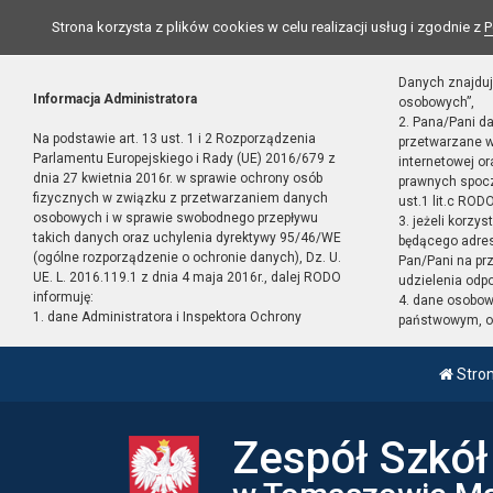
Strona korzysta z plików cookies w celu realizacji usług i zgodnie z
P
Danych znajduj
Informacja Administratora
osobowych”,
2. Pana/Pani d
Na podstawie art. 13 ust. 1 i 2 Rozporządzenia
przetwarzane w
Parlamentu Europejskiego i Rady (UE) 2016/679 z
internetowej o
dnia 27 kwietnia 2016r. w sprawie ochrony osób
prawnych spocz
fizycznych w związku z przetwarzaniem danych
ust.1 lit.c RODO
osobowych i w sprawie swobodnego przepływu
3. jeżeli korzy
takich danych oraz uchylenia dyrektywy 95/46/WE
będącego adres
(ogólne rozporządzenie o ochronie danych), Dz. U.
Pan/Pani na pr
UE. L. 2016.119.1 z dnia 4 maja 2016r., dalej RODO
udzielenia odp
informuję:
4. dane osobo
1. dane Administratora i Inspektora Ochrony
państwowym, or
Stro
Zespół Szkó