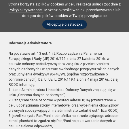
Strona korzysta z plików cookies w celu realizacji usług i zgodnie z
Polityką Prywatności
. Możesz określić warunki przechowywania lub
dostępu do plików cookies w Twojej przeglądarce.
Akceptuję ciasteczka
Informacja Administratora
Na podstawie art. 13 ust. 1 i 2 Rozporządzenia Parlamentu
Europejskiego i Rady (UE) 2016/679 z dnia 27 kwietnia 2016r. w
sprawie ochrony osób fizycznych w związku z przetwarzaniem
danych osobowych i w sprawie swobodnego przepływu takich danych
oraz uchylenia dyrektywy 95/46/WE (ogólne rozporządzenie o
ochronie danych), Dz. U. UE. L. 2016.119.1 z dnia 4 maja 2016r., dalej
RODO informuję:
1. dane Administratora i Inspektora Ochrony Danych znajdują się w
linku „Ochrona danych osobowych”,
2. Pana/Pani dane osobowe w postaci adresu IP, są przetwarzane w
celu udostępniania strony internetowej oraz wypełnienia obowiązków
prawnych spoczywających na administratorze(art.6 ust.1 lit.c RODO),
3. jeżeli korzysta Pan/Pani z odnośnika na stronie będącego adresem
e-mail placówki to zgadza się Pan/Pani na przetwarzanie danych w
celu udzielenia odpowiedzi,