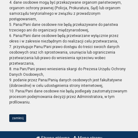
4. dane osobowe mogą być przekazywane organom państwowym,
organom ochrony prawnej (Policja, Prokuratura, Sąd) lub organom
samorządu terytorialnego w związku z prowadzonym
postępowaniem,
5. Pana/Pani dane osobowe nie będą przekazywane do państwa
trzeciego ani do organizacji międzynarodowej,
6. Pana/Pani dane osobowe będą przetwarzane wyłącznie przez
okres i w zakresie niezbędnym do realizacji celu przetwarzania,
7. przysługuje Panu/Pani prawo dostępu do treści swoich danych
osobowych oraz ich sprostowania, usunięcia lub ograniczenia
przetwarzania lub prawo do wniesienia sprzeciwu wobec
przetwarzania,
8. ma Pan/Pani prawo wniesienia skargi do Prezesa Urzędu Ochrony
Danych Osobowych,
9. podanie przez Pana/Panią danych osobowych jest fakultatywne
(dobrowolne) w celu udostępnienia strony internetowej,
10. Pana/Pani dane osobowe nie będą podlegały zautomatyzowanym
procesom podejmowania decyzji przez Administratora, w tym
profilowaniu.
zamknij
Strona główna
Mapa strony