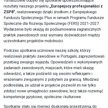
Tomaszowie odbyło się spotkanie upowszechniające
rezultaty naszego projektu
„Europejscy profesjonaliści z
ZSP8”
, realizowanego dzięki środkom z Europejskiego
Funduszu Społecznego Plus w ramach Programu Fundusze
Społeczne dla Rozwoju Społecznego (FERS) 2021-2027.
Wydarzenie było okazją do podsumowania zagranicznych
praktyk zawodowych oraz wymiany doświadczeń między
uczestnikami projektów mobilności.
Podczas spotkania uczniowie naszej szkoły, którzy
realizowali praktyki zawodowe w Portugalii, zaprezentowali
przebieg swojego wyjazdu. Opowiedzieli o wykonywanych
zadaniach zawodowych, miejscach, które mieli okazję
odwiedzić, a także podzielili się swoimi refleksjami i
wrażeniami związanymi z pobytem za granicą. Młodzież
podkreślała, że udział w projekcie pozwolił im nie tylko
zdobyć nowe umiejętności zawodowe, lecz także rozwinąć
kompetencje językowe, społeczne i kulturowe.
Spotkanie stało się również doskonałą przestrzenią do