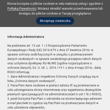
Strona korzysta z plików cookies w celu realizacji usług i zgodnie z
Polityką Prywatności
. Możesz określić warunki przechowywania lub
dostępu do plików cookies w Twojej przeglądarce.
Akceptuję ciasteczka
Informacja Administratora
Na podstawie art. 13 ust. 1 i 2 Rozporządzenia Parlamentu
Europejskiego i Rady (UE) 2016/679 z dnia 27 kwietnia 2016r. w
sprawie ochrony osób fizycznych w związku z przetwarzaniem
danych osobowych i w sprawie swobodnego przepływu takich danych
oraz uchylenia dyrektywy 95/46/WE (ogólne rozporządzenie o
ochronie danych), Dz. U. UE. L. 2016.119.1 z dnia 4 maja 2016r., dalej
RODO informuję:
1. dane Administratora i Inspektora Ochrony Danych znajdują się w
linku „Ochrona danych osobowych”,
2. Pana/Pani dane osobowe w postaci adresu IP, są przetwarzane w
celu udostępniania strony internetowej oraz wypełnienia obowiązków
prawnych spoczywających na administratorze(art.6 ust.1 lit.c RODO),
3. jeżeli korzysta Pan/Pani z odnośnika na stronie będącego adresem
e-mail placówki to zgadza się Pan/Pani na przetwarzanie danych w
celu udzielenia odpowiedzi,