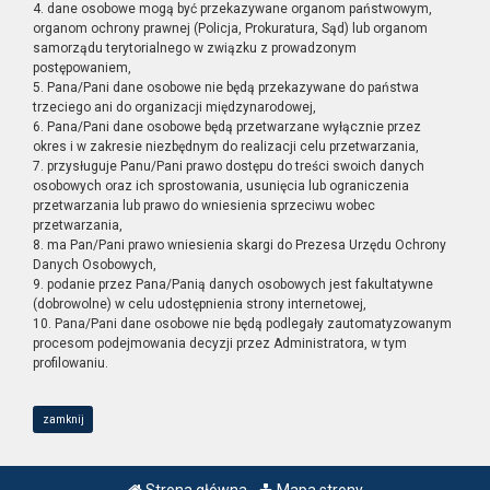
4. dane osobowe mogą być przekazywane organom państwowym,
organom ochrony prawnej (Policja, Prokuratura, Sąd) lub organom
samorządu terytorialnego w związku z prowadzonym
postępowaniem,
5. Pana/Pani dane osobowe nie będą przekazywane do państwa
trzeciego ani do organizacji międzynarodowej,
6. Pana/Pani dane osobowe będą przetwarzane wyłącznie przez
okres i w zakresie niezbędnym do realizacji celu przetwarzania,
7. przysługuje Panu/Pani prawo dostępu do treści swoich danych
osobowych oraz ich sprostowania, usunięcia lub ograniczenia
przetwarzania lub prawo do wniesienia sprzeciwu wobec
przetwarzania,
8. ma Pan/Pani prawo wniesienia skargi do Prezesa Urzędu Ochrony
Danych Osobowych,
9. podanie przez Pana/Panią danych osobowych jest fakultatywne
(dobrowolne) w celu udostępnienia strony internetowej,
10. Pana/Pani dane osobowe nie będą podlegały zautomatyzowanym
procesom podejmowania decyzji przez Administratora, w tym
profilowaniu.
zamknij
Strona główna
Mapa strony