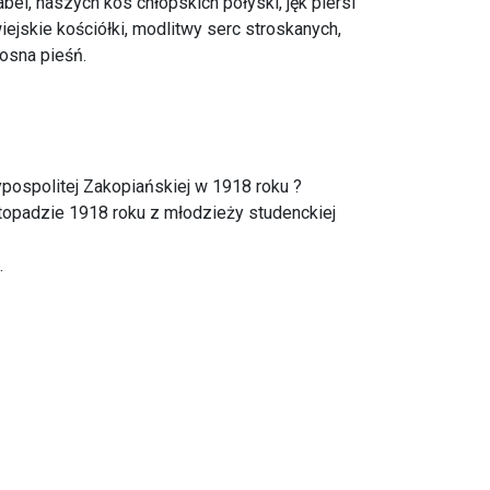
el, naszych kos chłopskich połyski, jęk piersi
ejskie kościółki, modlitwy serc stroskanych,
dosna pieśń.
pospolitej Zakopiańskiej w 1918 roku ?
topadzie 1918 roku z młodzieży studenckiej
.