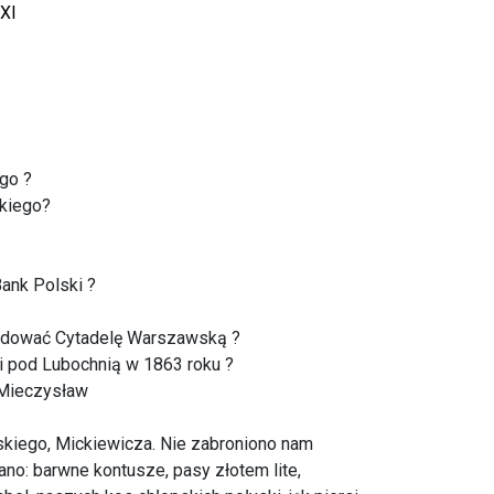
XXI
go ?
lkiego?
ank Polski ?
budować Cytadelę Warszawską ?
 pod Lubochnią w 1863 roku ?
 Mieczysław
skiego, Mickiewicza. Nie zabroniono nam
no: barwne kontusze, pasy złotem lite,