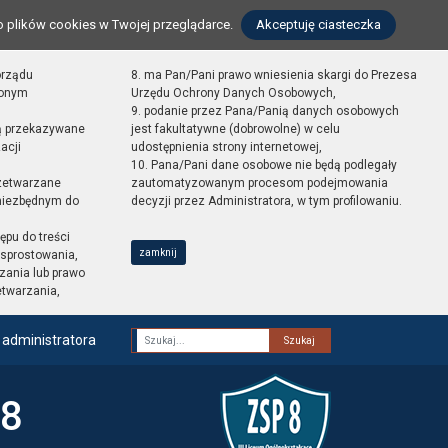
o plików cookies w Twojej przeglądarce.
Akceptuję ciasteczka
orządu
8. ma Pan/Pani prawo wniesienia skargi do Prezesa
zonym
Urzędu Ochrony Danych Osobowych,
9. podanie przez Pana/Panią danych osobowych
ą przekazywane
jest fakultatywne (dobrowolne) w celu
acji
udostępnienia strony internetowej,
10. Pana/Pani dane osobowe nie będą podlegały
zetwarzane
zautomatyzowanym procesom podejmowania
 niezbędnym do
decyzji przez Administratora, w tym profilowaniu.
ępu do treści
zamknij
sprostowania,
zania lub prawo
etwarzania,
 administratora
Fraza
 8