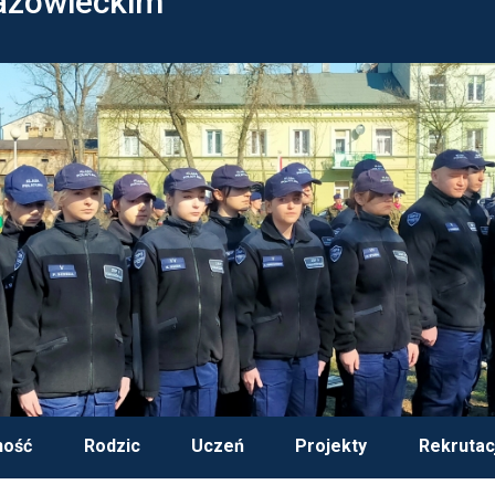
azowieckim
ność
Rodzic
Uczeń
Projekty
Rekrutac