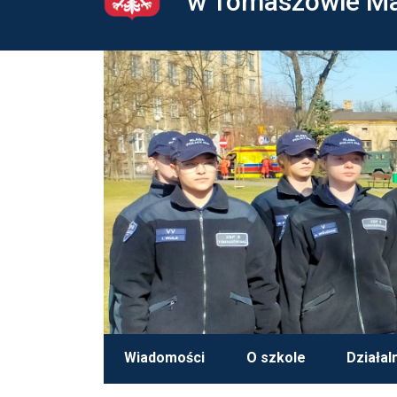
w Tomaszowie M
Wiadomości
O szkole
Działal