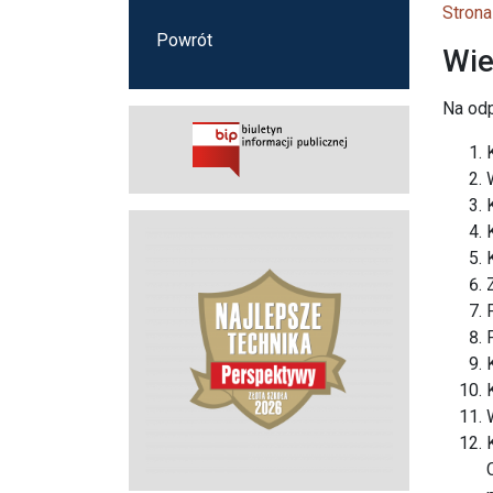
Strona
Powrót
Wie
Na od