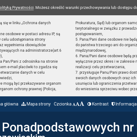
olityką Prywatności
. Możesz określić warunki przechowywania lub dostępu d
ą się w linku „Ochrona danych
Prokuratura, Sąd) lub organom sam
terytorialnego w związku z prowad
ane osobowe w postaci adresu IP, są
postępowaniem,
 celu udostępniania strony
5. Pana/Pani dane osobowe nie będ
raz wypełnienia obowiązków
do państwa trzeciego ani do organiz
ywających na administratorze(art.6
międzynarodowej,
),
6. Pana/Pani dane osobowe będą pr
sta Pan/Pani z odnośnika na stronie
wyłącznie przez okres i w zakresie
em e-mail placówki to zgadza się
realizacji celu przetwarzania,
zetwarzanie danych w celu
7. przysługuje Panu/Pani prawo dost
owiedzi,
swoich danych osobowych oraz ich 
we mogą być przekazywane organom
usunięcia lub ograniczenia przetwar
ganom ochrony prawnej (Policja,
do wniesienia sprzeciwu wobec prz
na główna
Mapa strony
Czcionka
Kontrast
Informacja
ł Ponadpodstawowych nr