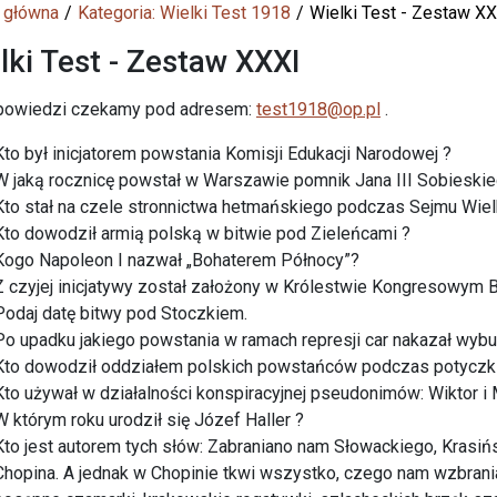
 główna
Kategoria: Wielki Test 1918
Wielki Test - Zestaw X
lki Test - Zestaw XXXI
powiedzi czekamy pod adresem:
test1918@op.pl
.
Kto był inicjatorem powstania Komisji Edukacji Narodowej ?
W jaką rocznicę powstał w Warszawie pomnik Jana III Sobieskie
Kto stał na czele stronnictwa hetmańskiego podczas Sejmu Wie
Kto dowodził armią polską w bitwie pod Zieleńcami ?
Kogo Napoleon I nazwał „Bohaterem Północy”?
Z czyjej inicjatywy został założony w Królestwie Kongresowym B
Podaj datę bitwy pod Stoczkiem.
Po upadku jakiego powstania w ramach represji car nakazał wy
Kto dowodził oddziałem polskich powstańców podczas potyczki
Kto używał w działalności konspiracyjnej pseudonimów: Wiktor i
W którym roku urodził się Józef Haller ?
Kto jest autorem tych słów: Zabraniano nam Słowackiego, Krasiń
Chopina. A jednak w Chopinie tkwi wszystko, czego nam wzbrania