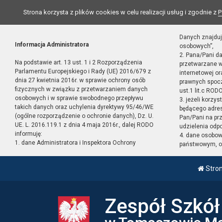
Strona korzysta z plików cookies w celu realizacji usług i zgodnie z
P
Danych znajduj
Informacja Administratora
osobowych”,
2. Pana/Pani d
Na podstawie art. 13 ust. 1 i 2 Rozporządzenia
przetwarzane w
Parlamentu Europejskiego i Rady (UE) 2016/679 z
internetowej o
dnia 27 kwietnia 2016r. w sprawie ochrony osób
prawnych spocz
fizycznych w związku z przetwarzaniem danych
ust.1 lit.c RODO
osobowych i w sprawie swobodnego przepływu
3. jeżeli korzy
takich danych oraz uchylenia dyrektywy 95/46/WE
będącego adres
(ogólne rozporządzenie o ochronie danych), Dz. U.
Pan/Pani na pr
UE. L. 2016.119.1 z dnia 4 maja 2016r., dalej RODO
udzielenia odp
informuję:
4. dane osobo
1. dane Administratora i Inspektora Ochrony
państwowym, or
Stro
Zespół Szkó