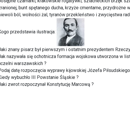
posępne czamarki, krakowskie rogatywki, szlacheckich brzęk szab
zranionej, bunt spętanego ducha, krzyże cmentarne, przydrożne wi
niewoli ból, wolności żal, tyranów przekleństwo i zwycięstwa ra
Kogo przedstawia ilustracja:
Jaki znany pisarz był pierwszym i ostatnim prezydentem Rzeczy
Jak nazywała się ochotnicza formacja wojskowa utworzona w lis
uczelni warszawskich ?
Podaj datę rozpoczęcia wyprawy kijowskiej Józefa Piłsudskiego
Kiedy wybuchło III Powstanie Śląskie ?
Jaki zwrot rozpoczynał Konstytucję Marcową ?