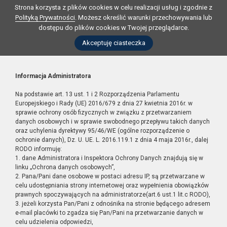
Strona korzysta z plików cookies w celu realizacji usług i zgodnie z
Polityką Prywatności
. Możesz określić warunki przechowywania lub
dostępu do plików cookies w Twojej przeglądarce.
Akceptuję ciasteczka
Informacja Administratora
Na podstawie art. 13 ust. 1 i 2 Rozporządzenia Parlamentu
Europejskiego i Rady (UE) 2016/679 z dnia 27 kwietnia 2016r. w
sprawie ochrony osób fizycznych w związku z przetwarzaniem
danych osobowych i w sprawie swobodnego przepływu takich danych
oraz uchylenia dyrektywy 95/46/WE (ogólne rozporządzenie o
ochronie danych), Dz. U. UE. L. 2016.119.1 z dnia 4 maja 2016r., dalej
RODO informuję:
1. dane Administratora i Inspektora Ochrony Danych znajdują się w
linku „Ochrona danych osobowych”,
2. Pana/Pani dane osobowe w postaci adresu IP, są przetwarzane w
celu udostępniania strony internetowej oraz wypełnienia obowiązków
prawnych spoczywających na administratorze(art.6 ust.1 lit.c RODO),
3. jeżeli korzysta Pan/Pani z odnośnika na stronie będącego adresem
e-mail placówki to zgadza się Pan/Pani na przetwarzanie danych w
celu udzielenia odpowiedzi,