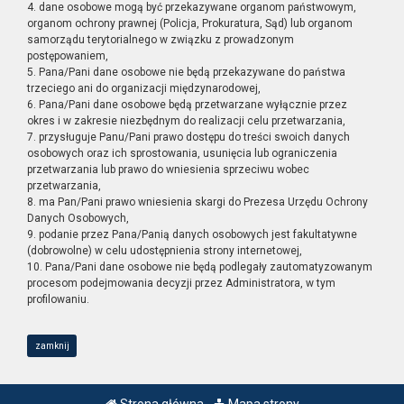
4. dane osobowe mogą być przekazywane organom państwowym,
organom ochrony prawnej (Policja, Prokuratura, Sąd) lub organom
samorządu terytorialnego w związku z prowadzonym
postępowaniem,
5. Pana/Pani dane osobowe nie będą przekazywane do państwa
trzeciego ani do organizacji międzynarodowej,
6. Pana/Pani dane osobowe będą przetwarzane wyłącznie przez
okres i w zakresie niezbędnym do realizacji celu przetwarzania,
7. przysługuje Panu/Pani prawo dostępu do treści swoich danych
osobowych oraz ich sprostowania, usunięcia lub ograniczenia
przetwarzania lub prawo do wniesienia sprzeciwu wobec
przetwarzania,
8. ma Pan/Pani prawo wniesienia skargi do Prezesa Urzędu Ochrony
Danych Osobowych,
9. podanie przez Pana/Panią danych osobowych jest fakultatywne
(dobrowolne) w celu udostępnienia strony internetowej,
10. Pana/Pani dane osobowe nie będą podlegały zautomatyzowanym
procesom podejmowania decyzji przez Administratora, w tym
profilowaniu.
zamknij
Strona główna
Mapa strony