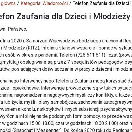
 główna
Kategoria: Wiadomości
Telefon Zaufania dla Dzieci 
efon Zaufania dla Dzieci i Młodzieży
wni Państwo,
etnia 2020 r. Samorząd Województwa Łódzkiego uruchomił Regio
 i Młodzieży (RITZ). Infolinia stanowi wsparcie i pomoc w sytua
h osób w okresie pandemii. Telefon (726 611 611) i czat (prow
jmytutaj) obsługiwane są przez 7 specjalistów pedagogów, ps
utów, posiadających doświadczenie w pracy z dziećmi i młodzie
onalnego Interwencyjnego Telefonu Zaufania mogą korzystać dz
dzice i opiekunowie. Interwencje prowadzone są w takich sytuacja
nalne, nagromadzenie negatywnych myśli czy konflikty, a takż
a lub życia: myśli i plany samobójcze, zachowania autoagresyw
waniem alkoholu, narkotyków i innych substancji psychoaktywny
 wyróżnia infolinię na tle podobnych form pomocy, to przede wsz
 w godzinach 15.00 18.00, czat w godzinach 18.00 21.00) oraz 
ości (Snapchat i Messenger). Do końca 2020 roku do Regionaln