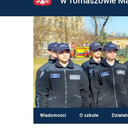
w Tomaszowie M
Wiadomości
O szkole
Działal