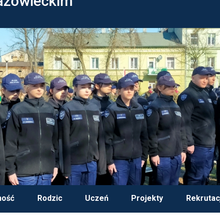
azowieckim
ność
Rodzic
Uczeń
Projekty
Rekrutac