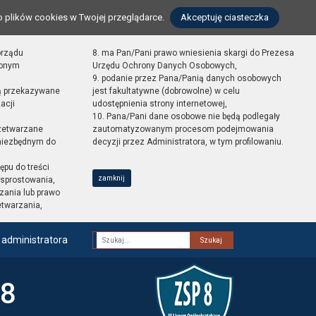
o plików cookies w Twojej przeglądarce.
Akceptuję ciasteczka
orządu
8. ma Pan/Pani prawo wniesienia skargi do Prezesa
zonym
Urzędu Ochrony Danych Osobowych,
9. podanie przez Pana/Panią danych osobowych
ą przekazywane
jest fakultatywne (dobrowolne) w celu
acji
udostępnienia strony internetowej,
10. Pana/Pani dane osobowe nie będą podlegały
zetwarzane
zautomatyzowanym procesom podejmowania
 niezbędnym do
decyzji przez Administratora, w tym profilowaniu.
ępu do treści
zamknij
sprostowania,
zania lub prawo
etwarzania,
 administratora
Fraza
 8