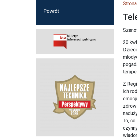
Strona
Powrót
Tel
Szano
20 kwi
Dzieci
młodyc
pogada
terape
Z Regi
ich ro
emocjo
zdrowi
naduży
To, co
czynny
wiadom