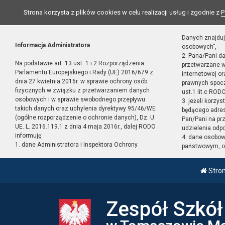
Strona korzysta z plików cookies w celu realizacji usług i zgodnie z
P
Danych znajduj
Informacja Administratora
osobowych”,
2. Pana/Pani d
Na podstawie art. 13 ust. 1 i 2 Rozporządzenia
przetwarzane w
Parlamentu Europejskiego i Rady (UE) 2016/679 z
internetowej o
dnia 27 kwietnia 2016r. w sprawie ochrony osób
prawnych spocz
fizycznych w związku z przetwarzaniem danych
ust.1 lit.c RODO
osobowych i w sprawie swobodnego przepływu
3. jeżeli korzy
takich danych oraz uchylenia dyrektywy 95/46/WE
będącego adres
(ogólne rozporządzenie o ochronie danych), Dz. U.
Pan/Pani na pr
UE. L. 2016.119.1 z dnia 4 maja 2016r., dalej RODO
udzielenia odp
informuję:
4. dane osobo
1. dane Administratora i Inspektora Ochrony
państwowym, or
Stro
Zespół Szkó