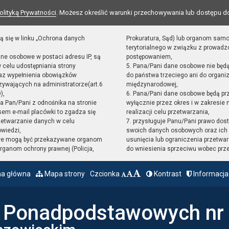
olityką Prywatności
. Możesz określić warunki przechowywania lub dostępu d
ą się w linku „Ochrona danych
Prokuratura, Sąd) lub organom sam
terytorialnego w związku z prowad
ane osobowe w postaci adresu IP, są
postępowaniem,
 celu udostępniania strony
5. Pana/Pani dane osobowe nie będ
raz wypełnienia obowiązków
do państwa trzeciego ani do organiz
ywających na administratorze(art.6
międzynarodowej,
),
6. Pana/Pani dane osobowe będą pr
sta Pan/Pani z odnośnika na stronie
wyłącznie przez okres i w zakresie
em e-mail placówki to zgadza się
realizacji celu przetwarzania,
zetwarzanie danych w celu
7. przysługuje Panu/Pani prawo dost
owiedzi,
swoich danych osobowych oraz ich 
we mogą być przekazywane organom
usunięcia lub ograniczenia przetwar
ganom ochrony prawnej (Policja,
do wniesienia sprzeciwu wobec prz
na główna
Mapa strony
Czcionka
Kontrast
Informacja
ł Ponadpodstawowych nr