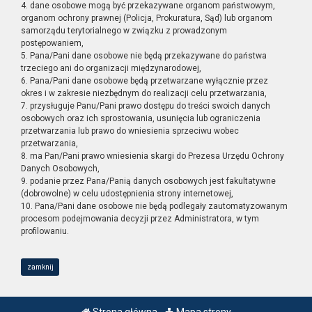
4. dane osobowe mogą być przekazywane organom państwowym,
organom ochrony prawnej (Policja, Prokuratura, Sąd) lub organom
samorządu terytorialnego w związku z prowadzonym
postępowaniem,
5. Pana/Pani dane osobowe nie będą przekazywane do państwa
trzeciego ani do organizacji międzynarodowej,
6. Pana/Pani dane osobowe będą przetwarzane wyłącznie przez
okres i w zakresie niezbędnym do realizacji celu przetwarzania,
7. przysługuje Panu/Pani prawo dostępu do treści swoich danych
osobowych oraz ich sprostowania, usunięcia lub ograniczenia
przetwarzania lub prawo do wniesienia sprzeciwu wobec
przetwarzania,
8. ma Pan/Pani prawo wniesienia skargi do Prezesa Urzędu Ochrony
Danych Osobowych,
9. podanie przez Pana/Panią danych osobowych jest fakultatywne
(dobrowolne) w celu udostępnienia strony internetowej,
10. Pana/Pani dane osobowe nie będą podlegały zautomatyzowanym
procesom podejmowania decyzji przez Administratora, w tym
profilowaniu.
zamknij
Strona główna
Mapa strony