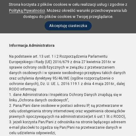
Strona korzysta z plików cookies w celu realizacji usług i zgodnie z
Polityką Prywatności
. Możesz określić warunki przechowywania lub
dostępu do plików cookies w Twojej przeglądarce.
Akceptuję ciasteczka
Informacja Administratora
Na podstawie art. 13 ust. 1 i 2 Rozporządzenia Parlamentu
Europejskiego i Rady (UE) 2016/679 z dnia 27 kwietnia 2016r. w
sprawie ochrony osób fizycznych w związku z przetwarzaniem
danych osobowych i w sprawie swobodnego przepływu takich danych
oraz uchylenia dyrektywy 95/46/WE (ogólne rozporządzenie o
ochronie danych), Dz. U. UE. L. 2016.119.1 z dnia 4 maja 2016r., dalej
RODO informuję:
1. dane Administratora i Inspektora Ochrony Danych znajdują się w
linku „Ochrona danych osobowych”,
2. Pana/Pani dane osobowe w postaci adresu IP, są przetwarzane w
celu udostępniania strony internetowej oraz wypełnienia obowiązków
prawnych spoczywających na administratorze(art.6 ust.1 lit.c RODO),
3. jeżeli korzysta Pan/Pani z odnośnika na stronie będącego adresem
e-mail placówki to zgadza się Pan/Pani na przetwarzanie danych w
celu udzielenia odpowiedzi,