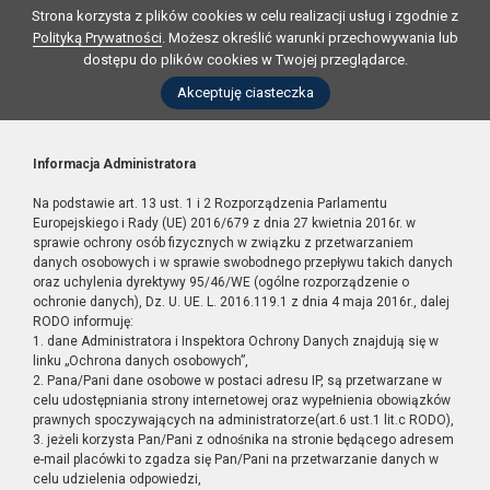
Strona korzysta z plików cookies w celu realizacji usług i zgodnie z
Polityką Prywatności
. Możesz określić warunki przechowywania lub
dostępu do plików cookies w Twojej przeglądarce.
Akceptuję ciasteczka
Informacja Administratora
Na podstawie art. 13 ust. 1 i 2 Rozporządzenia Parlamentu
Europejskiego i Rady (UE) 2016/679 z dnia 27 kwietnia 2016r. w
sprawie ochrony osób fizycznych w związku z przetwarzaniem
danych osobowych i w sprawie swobodnego przepływu takich danych
oraz uchylenia dyrektywy 95/46/WE (ogólne rozporządzenie o
ochronie danych), Dz. U. UE. L. 2016.119.1 z dnia 4 maja 2016r., dalej
RODO informuję:
1. dane Administratora i Inspektora Ochrony Danych znajdują się w
linku „Ochrona danych osobowych”,
2. Pana/Pani dane osobowe w postaci adresu IP, są przetwarzane w
celu udostępniania strony internetowej oraz wypełnienia obowiązków
prawnych spoczywających na administratorze(art.6 ust.1 lit.c RODO),
3. jeżeli korzysta Pan/Pani z odnośnika na stronie będącego adresem
e-mail placówki to zgadza się Pan/Pani na przetwarzanie danych w
celu udzielenia odpowiedzi,