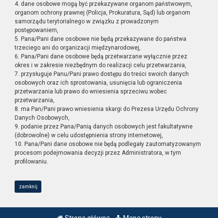
4. dane osobowe mogą być przekazywane organom państwowym,
organom ochrony prawnej (Policja, Prokuratura, Sąd) lub organom
samorządu terytorialnego w związku z prowadzonym
postępowaniem,
5. Pana/Pani dane osobowe nie będą przekazywane do państwa
trzeciego ani do organizacji międzynarodowej,
6. Pana/Pani dane osobowe będą przetwarzane wyłącznie przez
okres i w zakresie niezbędnym do realizacji celu przetwarzania,
7. przysługuje Panu/Pani prawo dostępu do treści swoich danych
osobowych oraz ich sprostowania, usunięcia lub ograniczenia
przetwarzania lub prawo do wniesienia sprzeciwu wobec
przetwarzania,
8. ma Pan/Pani prawo wniesienia skargi do Prezesa Urzędu Ochrony
Danych Osobowych,
9. podanie przez Pana/Panią danych osobowych jest fakultatywne
(dobrowolne) w celu udostępnienia strony internetowej,
10. Pana/Pani dane osobowe nie będą podlegały zautomatyzowanym
procesom podejmowania decyzji przez Administratora, w tym
profilowaniu.
zamknij
Strona główna
Mapa strony