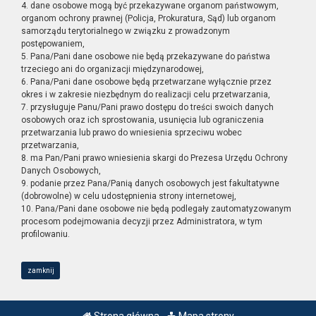
4. dane osobowe mogą być przekazywane organom państwowym,
organom ochrony prawnej (Policja, Prokuratura, Sąd) lub organom
samorządu terytorialnego w związku z prowadzonym
postępowaniem,
5. Pana/Pani dane osobowe nie będą przekazywane do państwa
trzeciego ani do organizacji międzynarodowej,
6. Pana/Pani dane osobowe będą przetwarzane wyłącznie przez
okres i w zakresie niezbędnym do realizacji celu przetwarzania,
7. przysługuje Panu/Pani prawo dostępu do treści swoich danych
osobowych oraz ich sprostowania, usunięcia lub ograniczenia
przetwarzania lub prawo do wniesienia sprzeciwu wobec
przetwarzania,
8. ma Pan/Pani prawo wniesienia skargi do Prezesa Urzędu Ochrony
Danych Osobowych,
9. podanie przez Pana/Panią danych osobowych jest fakultatywne
(dobrowolne) w celu udostępnienia strony internetowej,
10. Pana/Pani dane osobowe nie będą podlegały zautomatyzowanym
procesom podejmowania decyzji przez Administratora, w tym
profilowaniu.
zamknij
Strona główna
Mapa strony