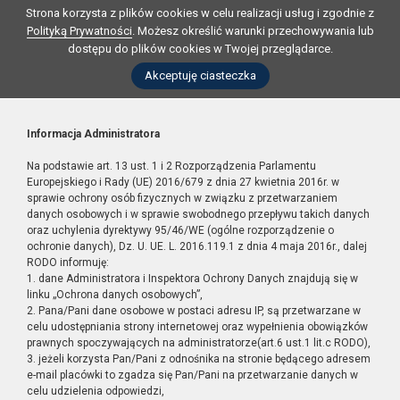
Strona korzysta z plików cookies w celu realizacji usług i zgodnie z
Polityką Prywatności
. Możesz określić warunki przechowywania lub
dostępu do plików cookies w Twojej przeglądarce.
Akceptuję ciasteczka
Informacja Administratora
Na podstawie art. 13 ust. 1 i 2 Rozporządzenia Parlamentu
Europejskiego i Rady (UE) 2016/679 z dnia 27 kwietnia 2016r. w
sprawie ochrony osób fizycznych w związku z przetwarzaniem
danych osobowych i w sprawie swobodnego przepływu takich danych
oraz uchylenia dyrektywy 95/46/WE (ogólne rozporządzenie o
ochronie danych), Dz. U. UE. L. 2016.119.1 z dnia 4 maja 2016r., dalej
RODO informuję:
1. dane Administratora i Inspektora Ochrony Danych znajdują się w
linku „Ochrona danych osobowych”,
2. Pana/Pani dane osobowe w postaci adresu IP, są przetwarzane w
celu udostępniania strony internetowej oraz wypełnienia obowiązków
prawnych spoczywających na administratorze(art.6 ust.1 lit.c RODO),
3. jeżeli korzysta Pan/Pani z odnośnika na stronie będącego adresem
e-mail placówki to zgadza się Pan/Pani na przetwarzanie danych w
celu udzielenia odpowiedzi,