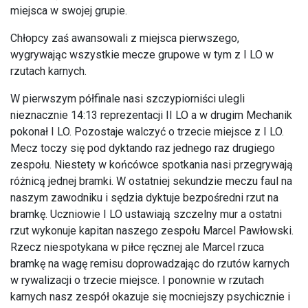
miejsca w swojej grupie.
Chłopcy zaś awansowali z miejsca pierwszego,
wygrywając wszystkie mecze grupowe w tym z I LO w
rzutach karnych.
W pierwszym półfinale nasi szczypiorniści ulegli
nieznacznie 14:13 reprezentacji II LO a w drugim Mechanik
pokonał I LO. Pozostaje walczyć o trzecie miejsce z I LO.
Mecz toczy się pod dyktando raz jednego raz drugiego
zespołu. Niestety w końcówce spotkania nasi przegrywają
różnicą jednej bramki. W ostatniej sekundzie meczu faul na
naszym zawodniku i sędzia dyktuje bezpośredni rzut na
bramkę. Uczniowie I LO ustawiają szczelny mur a ostatni
rzut wykonuje kapitan naszego zespołu Marcel Pawłowski.
Rzecz niespotykana w piłce ręcznej ale Marcel rzuca
bramkę na wagę remisu doprowadzając do rzutów karnych
w rywalizacji o trzecie miejsce. I ponownie w rzutach
karnych nasz zespół okazuje się mocniejszy psychicznie i