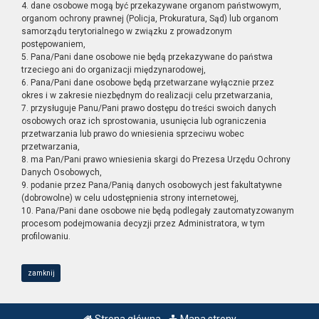
4. dane osobowe mogą być przekazywane organom państwowym,
organom ochrony prawnej (Policja, Prokuratura, Sąd) lub organom
samorządu terytorialnego w związku z prowadzonym
postępowaniem,
5. Pana/Pani dane osobowe nie będą przekazywane do państwa
trzeciego ani do organizacji międzynarodowej,
6. Pana/Pani dane osobowe będą przetwarzane wyłącznie przez
okres i w zakresie niezbędnym do realizacji celu przetwarzania,
7. przysługuje Panu/Pani prawo dostępu do treści swoich danych
osobowych oraz ich sprostowania, usunięcia lub ograniczenia
przetwarzania lub prawo do wniesienia sprzeciwu wobec
przetwarzania,
8. ma Pan/Pani prawo wniesienia skargi do Prezesa Urzędu Ochrony
Danych Osobowych,
9. podanie przez Pana/Panią danych osobowych jest fakultatywne
(dobrowolne) w celu udostępnienia strony internetowej,
10. Pana/Pani dane osobowe nie będą podlegały zautomatyzowanym
procesom podejmowania decyzji przez Administratora, w tym
profilowaniu.
zamknij
Strona główna
Mapa strony