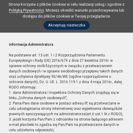
Strona korzysta z plików cookies w celu realizacji usług i zgodnie z
Polityką Prywatności
. Możesz określić warunki przechowywania lub
dostępu do plików cookies w Twojej przeglądarce.
Akceptuję ciasteczka
Informacja Administratora
Na podstawie art. 13 ust. 1 i 2 Rozporządzenia Parlamentu
Europejskiego i Rady (UE) 2016/679 z dnia 27 kwietnia 2016r. w
sprawie ochrony osób fizycznych w związku z przetwarzaniem
danych osobowych i w sprawie swobodnego przepływu takich danych
oraz uchylenia dyrektywy 95/46/WE (ogólne rozporządzenie o
ochronie danych), Dz. U. UE. L. 2016.119.1 z dnia 4 maja 2016r., dalej
RODO informuję:
1. dane Administratora i Inspektora Ochrony Danych znajdują się w
linku „Ochrona danych osobowych”,
2. Pana/Pani dane osobowe w postaci adresu IP, są przetwarzane w
celu udostępniania strony internetowej oraz wypełnienia obowiązków
prawnych spoczywających na administratorze(art.6 ust.1 lit.c RODO),
3. jeżeli korzysta Pan/Pani z odnośnika na stronie będącego adresem
e-mail placówki to zgadza się Pan/Pani na przetwarzanie danych w
celu udzielenia odpowiedzi,