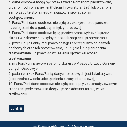
4. dane osobowe mogą być przekazywane organom państwowym,
organom ochrony prawnej (Policja, Prokuratura, Sąd) lub organom
samorządu terytorialnego w związku z prowadzonym
postępowaniem,
5. Pana/Pani dane osobowe nie będą przekazywane do państwa
trzeciego ani do organizacji międzynarodowej,
6. Pana/Pani dane osobowe będą przetwarzane wyłącznie przez
okres i w zakresie niezbędnym do realizacji celu przetwarzania,
7. przysługuje Panu/Pani prawo dostępu do treści swoich danych
osobowych oraz ich sprostowania, usunięcia lub ograniczenia
przetwarzania lub prawo do wniesienia sprzeciwu wobec
przetwarzania,
8. ma Pan/Pani prawo wniesienia skargi do Prezesa Urzędu Ochrony
Danych Osobowych,
9. podanie przez Pana/Panią danych osobowych jest fakultatywne
(dobrowolne) w celu udostępnienia strony internetowej,
10. Pana/Pani dane osobowe nie będą podlegały zautomatyzowanym
procesom podejmowania decyzji przez Administratora, w tym
profilowaniu.
zamknij
Strona główna
Mapa strony