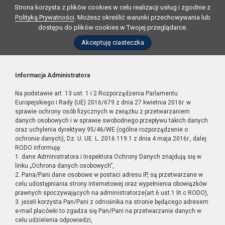
Strona korzysta z plików cookies w celu realizacji usług i zgodnie z
Polityką Prywatności
. Możesz określić warunki przechowywania lub
dostępu do plików cookies w Twojej przeglądarce.
Akceptuję ciasteczka
Informacja Administratora
Na podstawie art. 13 ust. 1 i 2 Rozporządzenia Parlamentu
Europejskiego i Rady (UE) 2016/679 z dnia 27 kwietnia 2016r. w
sprawie ochrony osób fizycznych w związku z przetwarzaniem
danych osobowych i w sprawie swobodnego przepływu takich danych
oraz uchylenia dyrektywy 95/46/WE (ogólne rozporządzenie o
ochronie danych), Dz. U. UE. L. 2016.119.1 z dnia 4 maja 2016r., dalej
RODO informuję:
1. dane Administratora i Inspektora Ochrony Danych znajdują się w
linku „Ochrona danych osobowych”,
2. Pana/Pani dane osobowe w postaci adresu IP, są przetwarzane w
celu udostępniania strony internetowej oraz wypełnienia obowiązków
prawnych spoczywających na administratorze(art.6 ust.1 lit.c RODO),
3. jeżeli korzysta Pan/Pani z odnośnika na stronie będącego adresem
e-mail placówki to zgadza się Pan/Pani na przetwarzanie danych w
celu udzielenia odpowiedzi,