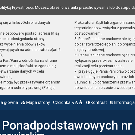
olityką Prywatności
. Możesz określić warunki przechowywania lub dostępu d
ą się w linku „Ochrona danych
Prokuratura, Sąd) lub organom sam
terytorialnego w związku z prowad
ane osobowe w postaci adresu IP, są
postępowaniem,
 celu udostępniania strony
5. Pana/Pani dane osobowe nie będ
raz wypełnienia obowiązków
do państwa trzeciego ani do organiz
ywających na administratorze(art.6
międzynarodowej,
),
6. Pana/Pani dane osobowe będą pr
sta Pan/Pani z odnośnika na stronie
wyłącznie przez okres i w zakresie
em e-mail placówki to zgadza się
realizacji celu przetwarzania,
zetwarzanie danych w celu
7. przysługuje Panu/Pani prawo dost
owiedzi,
swoich danych osobowych oraz ich 
we mogą być przekazywane organom
usunięcia lub ograniczenia przetwar
ganom ochrony prawnej (Policja,
do wniesienia sprzeciwu wobec prz
na główna
Mapa strony
Czcionka
Kontrast
Informacja
ł Ponadpodstawowych nr