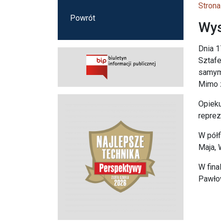
Strona
Powrót
Wys
Dnia 1
Sztafe
samym 
Mimo z
Opiek
reprez
W półf
Maja, 
W fina
Pawłow