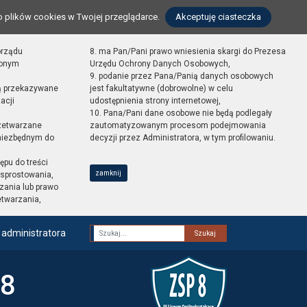
o plików cookies w Twojej przeglądarce.
Akceptuję ciasteczka
orządu
8. ma Pan/Pani prawo wniesienia skargi do Prezesa
zonym
Urzędu Ochrony Danych Osobowych,
9. podanie przez Pana/Panią danych osobowych
ą przekazywane
jest fakultatywne (dobrowolne) w celu
acji
udostępnienia strony internetowej,
10. Pana/Pani dane osobowe nie będą podlegały
zetwarzane
zautomatyzowanym procesom podejmowania
 niezbędnym do
decyzji przez Administratora, w tym profilowaniu.
ępu do treści
zamknij
sprostowania,
zania lub prawo
etwarzania,
 administratora
Fraza
 8