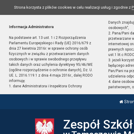
Strona korzysta z plików cookies w celu realizacji usług i zgodnie z
P
Danych znajduj
Informacja Administratora
osobowych”,
2. Pana/Pani d
Na podstawie art. 13 ust. 1 i 2 Rozporządzenia
przetwarzane w
Parlamentu Europejskiego i Rady (UE) 2016/679 z
internetowej o
dnia 27 kwietnia 2016r. w sprawie ochrony osób
prawnych spocz
fizycznych w związku z przetwarzaniem danych
ust.1 lit.c RODO
osobowych i w sprawie swobodnego przepływu
3. jeżeli korzy
takich danych oraz uchylenia dyrektywy 95/46/WE
będącego adres
(ogólne rozporządzenie o ochronie danych), Dz. U.
Pan/Pani na pr
UE. L. 2016.119.1 z dnia 4 maja 2016r., dalej RODO
udzielenia odp
informuję:
4. dane osobo
1. dane Administratora i Inspektora Ochrony
państwowym, or
Stro
Zespół Szkó