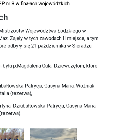
P nr 8 w finałach wojewódzkich
ch
ch Mistrzostw Województwa Łódzkiego w
z. Zajęły w tych zawodach II miejsce, a tym
e odbyły się 21 października w Sieradzu.
była p.Magdalena Gula. Dziewczętom, które
bałtowska Patrycja, Gasyna Maria, Woźniak
alia (rezerwa),
yna, Dziubałtowska Patrycja, Gasyna Maria,
(rezerwa).