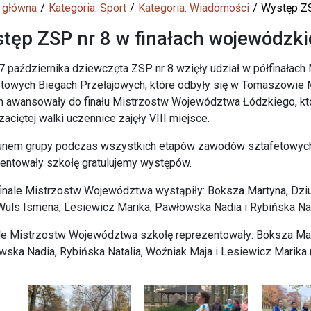
 główna
Kategoria: Sport
Kategoria: Wiadomości
Występ ZS
tęp ZSP nr 8 w finałach wojewódzki
7 października dziewczęta ZSP nr 8 wzięły udział w półfinała
towych Biegach Przełajowych, które odbyły się w Tomaszowie Ma
awansowały do finału Mistrzostw Województwa Łódzkiego, któr
aciętej walki uczennice zajęły VIII miejsce.
unem grupy podczas wszystkich etapów zawodów sztafetowych 
entowały szkołę gratulujemy występów.
inale Mistrzostw Województwa wystąpiły: Boksza Martyna, Dziu
Wuls Ismena, Lesiewicz Marika, Pawłowska Nadia i Rybińska Nat
le Mistrzostw Województwa szkołę reprezentowały: Boksza Mart
ska Nadia, Rybińska Natalia, Woźniak Maja i Lesiewicz Marika 