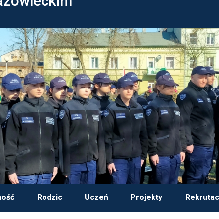
azowieckim
ność
Rodzic
Uczeń
Projekty
Rekrutac