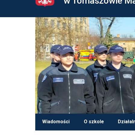
w Tomaszowie M
Wiadomości
O szkole
Działal