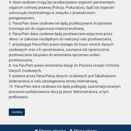
4. dane osobowe mogą być przekazywane organom państwowym,
organom ochrony prawnej (Policja, Prokuratura, Sąd) lub organom
samorządu terytorialnego w związku z prowadzonym
postępowaniem,
5. Pana/Pani dane osobowe nie będą przekazywane do państwa
trzeciego ani do organizacji międzynarodowej,
6. Pana/Pani dane osobowe będą przetwarzane wyłącznie przez
okres i w zakresie niezbędnym do realizacji celu przetwarzania,
7. przysługuje Panu/Pani prawo dostępu do treści swoich danych
osobowych oraz ich sprostowania, usunięcia lub ograniczenia
przetwarzania lub prawo do wniesienia sprzeciwu wobec
przetwarzania,
8. ma Pan/Pani prawo wniesienia skargi do Prezesa Urzędu Ochrony
Danych Osobowych,
9. podanie przez Pana/Panią danych osobowych jest fakultatywne
(dobrowolne) w celu udostępnienia strony internetowej,
10. Pana/Pani dane osobowe nie będą podlegały zautomatyzowanym
procesom podejmowania decyzji przez Administratora, w tym
profilowaniu.
zamknij
Strona główna
Mapa strony