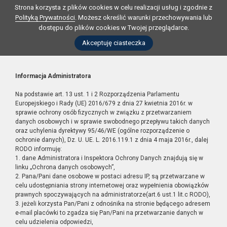
Strona korzysta z plików cookies w celu realizacji usług i zgodnie z
Polityką Prywatności
. Możesz określić warunki przechowywania lub
dostępu do plików cookies w Twojej przeglądarce.
Akceptuję ciasteczka
Informacja Administratora
Na podstawie art. 13 ust. 1 i 2 Rozporządzenia Parlamentu
Europejskiego i Rady (UE) 2016/679 z dnia 27 kwietnia 2016r. w
sprawie ochrony osób fizycznych w związku z przetwarzaniem
danych osobowych i w sprawie swobodnego przepływu takich danych
oraz uchylenia dyrektywy 95/46/WE (ogólne rozporządzenie o
ochronie danych), Dz. U. UE. L. 2016.119.1 z dnia 4 maja 2016r., dalej
RODO informuję:
1. dane Administratora i Inspektora Ochrony Danych znajdują się w
linku „Ochrona danych osobowych”,
2. Pana/Pani dane osobowe w postaci adresu IP, są przetwarzane w
celu udostępniania strony internetowej oraz wypełnienia obowiązków
prawnych spoczywających na administratorze(art.6 ust.1 lit.c RODO),
3. jeżeli korzysta Pan/Pani z odnośnika na stronie będącego adresem
e-mail placówki to zgadza się Pan/Pani na przetwarzanie danych w
celu udzielenia odpowiedzi,