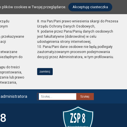
o plików cookies w Twojej przeglądarce.
Akceptuję ciasteczka
orządu
8. ma Pan/Pani prawo wniesienia skargi do Prezesa
zonym
Urzędu Ochrony Danych Osobowych,
9. podanie przez Pana/Panią danych osobowych
ą przekazywane
jest fakultatywne (dobrowolne) w celu
acji
udostępnienia strony internetowej,
10. Pana/Pani dane osobowe nie będą podlegały
zetwarzane
zautomatyzowanym procesom podejmowania
 niezbędnym do
decyzji przez Administratora, w tym profilowaniu.
ępu do treści
zamknij
sprostowania,
zania lub prawo
etwarzania,
 administratora
Fraza
 8