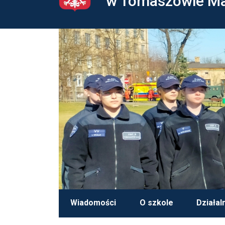
w Tomaszowie M
Wiadomości
O szkole
Działal