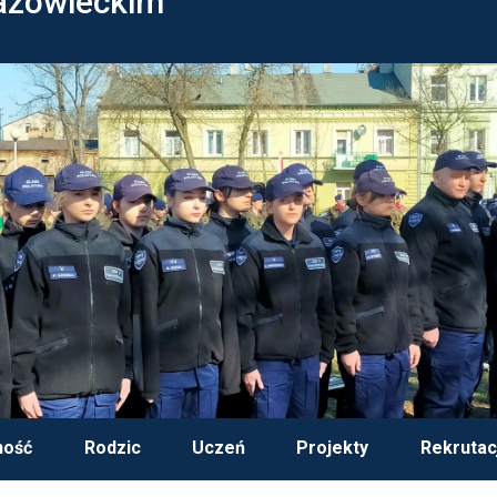
azowieckim
ność
Rodzic
Uczeń
Projekty
Rekrutac