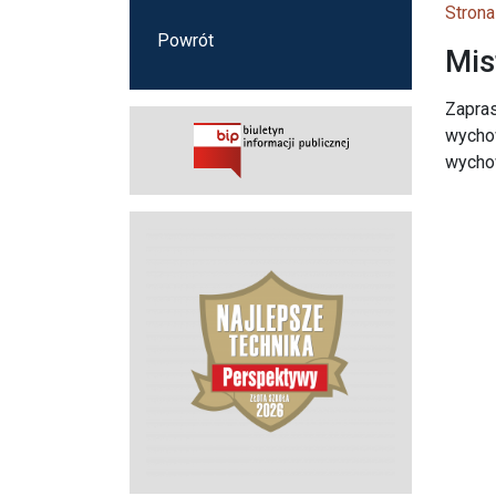
Strona
Powrót
Mis
Zapras
wychow
wychow