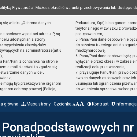
olityką Prywatności
. Możesz określić warunki przechowywania lub dostępu d
ą się w linku „Ochrona danych
Prokuratura, Sąd) lub organom sam
terytorialnego w związku z prowad
ane osobowe w postaci adresu IP, są
postępowaniem,
 celu udostępniania strony
5. Pana/Pani dane osobowe nie będ
raz wypełnienia obowiązków
do państwa trzeciego ani do organiz
ywających na administratorze(art.6
międzynarodowej,
),
6. Pana/Pani dane osobowe będą pr
sta Pan/Pani z odnośnika na stronie
wyłącznie przez okres i w zakresie
em e-mail placówki to zgadza się
realizacji celu przetwarzania,
zetwarzanie danych w celu
7. przysługuje Panu/Pani prawo dost
owiedzi,
swoich danych osobowych oraz ich 
we mogą być przekazywane organom
usunięcia lub ograniczenia przetwar
ganom ochrony prawnej (Policja,
do wniesienia sprzeciwu wobec prz
na główna
Mapa strony
Czcionka
Kontrast
Informacja
ł Ponadpodstawowych nr