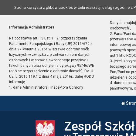
Strona korzysta z plików cookies w celu realizacji usług i zgodnie z
P
Danych znajduj
Informacja Administratora
osobowych”,
2. Pana/Pani d
Na podstawie art. 13 ust. 1 i 2 Rozporządzenia
przetwarzane w
Parlamentu Europejskiego i Rady (UE) 2016/679 z
internetowej o
dnia 27 kwietnia 2016r. w sprawie ochrony osób
prawnych spocz
fizycznych w związku z przetwarzaniem danych
ust.1 lit.c RODO
osobowych i w sprawie swobodnego przepływu
3. jeżeli korzy
takich danych oraz uchylenia dyrektywy 95/46/WE
będącego adres
(ogólne rozporządzenie o ochronie danych), Dz. U.
Pan/Pani na pr
UE. L. 2016.119.1 z dnia 4 maja 2016r., dalej RODO
udzielenia odp
informuję:
4. dane osobo
1. dane Administratora i Inspektora Ochrony
państwowym, or
Stro
Zespół Szkó