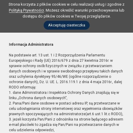
Strona korzysta z plików cookies w celu realizacji usług i zgodnie z
Polityką Prywatności
. Możesz określić warunki przechowywania lub
dostępu do plików cookies w Twojej przeglądarce.
Akceptuję ciasteczka
Informacja Administratora
Na podstawie art. 13 ust. 1 i 2 Rozporządzenia Parlamentu
Europejskiego i Rady (UE) 2016/679 z dnia 27 kwietnia 2016r. w
sprawie ochrony osób fizycznych w związku z przetwarzaniem
danych osobowych i w sprawie swobodnego przepływu takich danych
oraz uchylenia dyrektywy 95/46/WE (ogólne rozporządzenie o
ochronie danych), Dz. U. UE. L. 2016.119.1 z dnia 4 maja 2016r., dalej
RODO informuję:
1. dane Administratora i Inspektora Ochrony Danych znajdują się w
linku „Ochrona danych osobowych”,
2. Pana/Pani dane osobowe w postaci adresu IP, są przetwarzane w
celu udostępniania strony internetowej oraz wypełnienia obowiązków
prawnych spoczywających na administratorze(art.6 ust.1 lit.c RODO),
3. jeżeli korzysta Pan/Pani z odnośnika na stronie będącego adresem
e-mail placówki to zgadza się Pan/Pani na przetwarzanie danych w
celu udzielenia odpowiedzi,