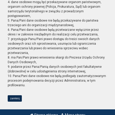
4. dane osobowe mogą być przekazywane organom państwowym,
organom ochrony prawnej (Policja, Prokuratura, Sąd) lub organom
samorządu terytorialnego w związku z prowadzonym
postępowaniem,
5. Pana/Pani dane osobowe nie będą przekazywane do państwa
trzeciego ani do organizacji międzynarodowej,
6. Pana/Pani dane osobowe będą przetwarzane wyłącznie przez
okres i w zakresie niezbędnym do realizacji celu przetwarzania,
7. przysługuje Panu/Pani prawo dostępu do treści swoich danych
osobowych oraz ich sprostowania, usunięcia lub ograniczenia
przetwarzania lub prawo do wniesienia sprzeciwu wobec
przetwarzania,
8. ma Pan/Pani prawo wniesienia skargi do Prezesa Urzędu Ochrony
Danych Osobowych,
9. podanie przez Pana/Panią danych osobowych jest fakultatywne
(dobrowolne) w celu udostępnienia strony internetowej,
10. Pana/Pani dane osobowe nie będą podlegały zautomatyzowanym
procesom podejmowania decyzji przez Administratora, w tym
profilowaniu.
zamknij
Strona główna
Mapa strony