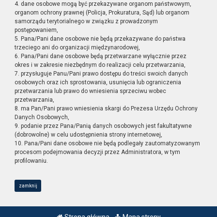
4. dane osobowe mogą być przekazywane organom państwowym,
organom ochrony prawnej (Policja, Prokuratura, Sąd) lub organom
samorządu terytorialnego w związku z prowadzonym
postępowaniem,
5. Pana/Pani dane osobowe nie będą przekazywane do państwa
trzeciego ani do organizacji międzynarodowej,
6. Pana/Pani dane osobowe będą przetwarzane wyłącznie przez
okres i w zakresie niezbędnym do realizacji celu przetwarzania,
7. przysługuje Panu/Pani prawo dostępu do treści swoich danych
osobowych oraz ich sprostowania, usunięcia lub ograniczenia
przetwarzania lub prawo do wniesienia sprzeciwu wobec
przetwarzania,
8. ma Pan/Pani prawo wniesienia skargi do Prezesa Urzędu Ochrony
Danych Osobowych,
9. podanie przez Pana/Panią danych osobowych jest fakultatywne
(dobrowolne) w celu udostępnienia strony internetowej,
10. Pana/Pani dane osobowe nie będą podlegały zautomatyzowanym
procesom podejmowania decyzji przez Administratora, w tym
profilowaniu.
zamknij
Strona główna
Mapa strony