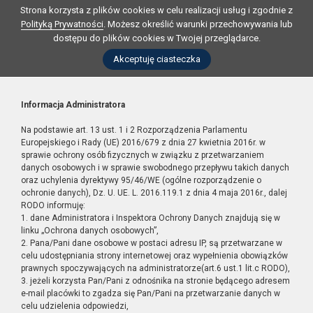
Strona korzysta z plików cookies w celu realizacji usług i zgodnie z
Polityką Prywatności
. Możesz określić warunki przechowywania lub
dostępu do plików cookies w Twojej przeglądarce.
Akceptuję ciasteczka
Informacja Administratora
Na podstawie art. 13 ust. 1 i 2 Rozporządzenia Parlamentu
Europejskiego i Rady (UE) 2016/679 z dnia 27 kwietnia 2016r. w
sprawie ochrony osób fizycznych w związku z przetwarzaniem
danych osobowych i w sprawie swobodnego przepływu takich danych
oraz uchylenia dyrektywy 95/46/WE (ogólne rozporządzenie o
ochronie danych), Dz. U. UE. L. 2016.119.1 z dnia 4 maja 2016r., dalej
RODO informuję:
1. dane Administratora i Inspektora Ochrony Danych znajdują się w
linku „Ochrona danych osobowych”,
2. Pana/Pani dane osobowe w postaci adresu IP, są przetwarzane w
celu udostępniania strony internetowej oraz wypełnienia obowiązków
prawnych spoczywających na administratorze(art.6 ust.1 lit.c RODO),
3. jeżeli korzysta Pan/Pani z odnośnika na stronie będącego adresem
e-mail placówki to zgadza się Pan/Pani na przetwarzanie danych w
celu udzielenia odpowiedzi,