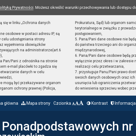
olityką Prywatności
. Możesz określić warunki przechowywania lub dostępu d
ą się w linku „Ochrona danych
Prokuratura, Sąd) lub organom sam
terytorialnego w związku z prowad
ane osobowe w postaci adresu IP, są
postępowaniem,
 celu udostępniania strony
5. Pana/Pani dane osobowe nie będ
raz wypełnienia obowiązków
do państwa trzeciego ani do organiz
ywających na administratorze(art.6
międzynarodowej,
),
6. Pana/Pani dane osobowe będą pr
sta Pan/Pani z odnośnika na stronie
wyłącznie przez okres i w zakresie
em e-mail placówki to zgadza się
realizacji celu przetwarzania,
zetwarzanie danych w celu
7. przysługuje Panu/Pani prawo dost
owiedzi,
swoich danych osobowych oraz ich 
we mogą być przekazywane organom
usunięcia lub ograniczenia przetwar
ganom ochrony prawnej (Policja,
do wniesienia sprzeciwu wobec prz
na główna
Mapa strony
Czcionka
Kontrast
Informacja
ł Ponadpodstawowych nr