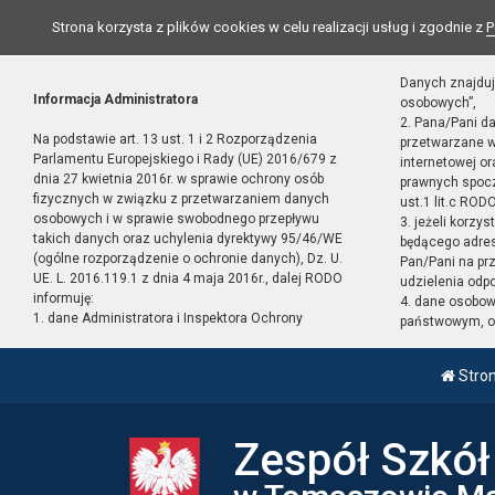
Strona korzysta z plików cookies w celu realizacji usług i zgodnie z
P
Danych znajduj
Informacja Administratora
osobowych”,
2. Pana/Pani d
Na podstawie art. 13 ust. 1 i 2 Rozporządzenia
przetwarzane w
Parlamentu Europejskiego i Rady (UE) 2016/679 z
internetowej o
dnia 27 kwietnia 2016r. w sprawie ochrony osób
prawnych spocz
fizycznych w związku z przetwarzaniem danych
ust.1 lit.c RODO
osobowych i w sprawie swobodnego przepływu
3. jeżeli korzy
takich danych oraz uchylenia dyrektywy 95/46/WE
będącego adres
(ogólne rozporządzenie o ochronie danych), Dz. U.
Pan/Pani na pr
UE. L. 2016.119.1 z dnia 4 maja 2016r., dalej RODO
udzielenia odp
informuję:
4. dane osobo
1. dane Administratora i Inspektora Ochrony
państwowym, or
Stro
Zespół Szkó