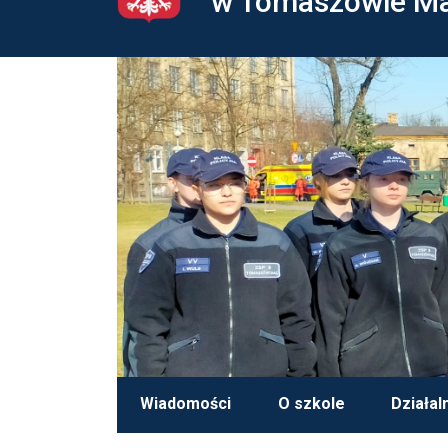
w Tomaszowie M
Wiadomości
O szkole
Działal