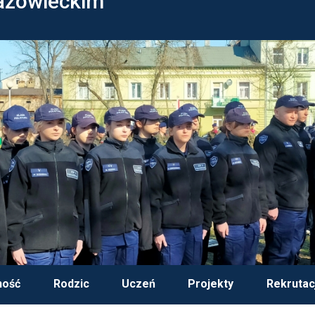
azowieckim
ność
Rodzic
Uczeń
Projekty
Rekrutac