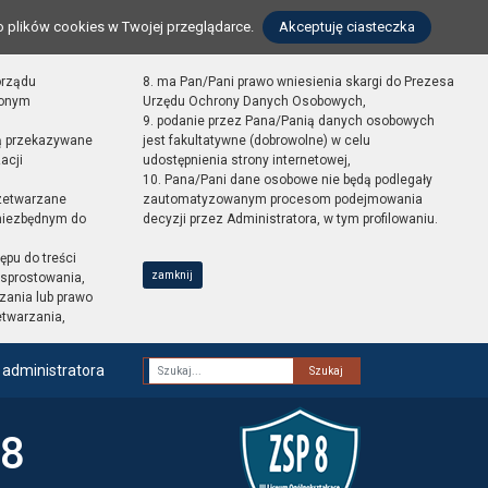
o plików cookies w Twojej przeglądarce.
Akceptuję ciasteczka
orządu
8. ma Pan/Pani prawo wniesienia skargi do Prezesa
zonym
Urzędu Ochrony Danych Osobowych,
9. podanie przez Pana/Panią danych osobowych
ą przekazywane
jest fakultatywne (dobrowolne) w celu
acji
udostępnienia strony internetowej,
10. Pana/Pani dane osobowe nie będą podlegały
zetwarzane
zautomatyzowanym procesom podejmowania
 niezbędnym do
decyzji przez Administratora, w tym profilowaniu.
ępu do treści
zamknij
sprostowania,
zania lub prawo
etwarzania,
 administratora
Fraza
 8