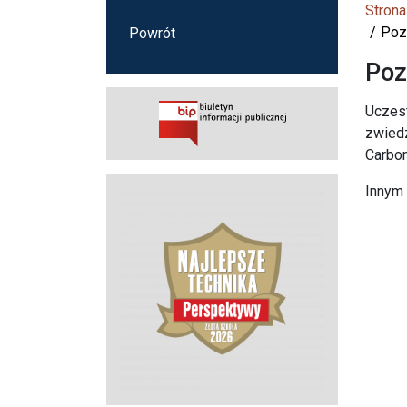
Strona
Pozn
Powrót
Poz
Uczest
zwiedz
Carbon
Innym 