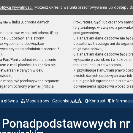
olityką Prywatności
. Możesz określić warunki przechowywania lub dostępu d
ą się w linku „Ochrona danych
Prokuratura, Sąd) lub organom sam
terytorialnego w związku z prowad
ane osobowe w postaci adresu IP, są
postępowaniem,
 celu udostępniania strony
5. Pana/Pani dane osobowe nie będ
raz wypełnienia obowiązków
do państwa trzeciego ani do organiz
ywających na administratorze(art.6
międzynarodowej,
),
6. Pana/Pani dane osobowe będą pr
sta Pan/Pani z odnośnika na stronie
wyłącznie przez okres i w zakresie
em e-mail placówki to zgadza się
realizacji celu przetwarzania,
zetwarzanie danych w celu
7. przysługuje Panu/Pani prawo dost
owiedzi,
swoich danych osobowych oraz ich 
we mogą być przekazywane organom
usunięcia lub ograniczenia przetwar
ganom ochrony prawnej (Policja,
do wniesienia sprzeciwu wobec prz
na główna
Mapa strony
Czcionka
Kontrast
Informacja
ł Ponadpodstawowych nr