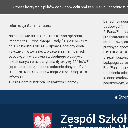
Strona korzysta z plików cookies w celu realizacji usług i zgodnie z
P
Danych znajduj
Informacja Administratora
osobowych”,
2. Pana/Pani d
Na podstawie art. 13 ust. 1 i 2 Rozporządzenia
przetwarzane w
Parlamentu Europejskiego i Rady (UE) 2016/679 z
internetowej o
dnia 27 kwietnia 2016r. w sprawie ochrony osób
prawnych spocz
fizycznych w związku z przetwarzaniem danych
ust.1 lit.c RODO
osobowych i w sprawie swobodnego przepływu
3. jeżeli korzy
takich danych oraz uchylenia dyrektywy 95/46/WE
będącego adres
(ogólne rozporządzenie o ochronie danych), Dz. U.
Pan/Pani na pr
UE. L. 2016.119.1 z dnia 4 maja 2016r., dalej RODO
udzielenia odp
informuję:
4. dane osobo
1. dane Administratora i Inspektora Ochrony
państwowym, or
Stro
Zespół Szkó