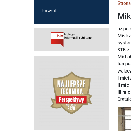
Strona
Powrót
Mik
uż po 
Mistrz
system
3TB z 
Michał
temper
walecz
I mie
II mie
III m
Gratul