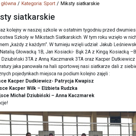
 główna
Kategoria: Sport
Miksty siatkarskie
sty siatkarskie
raz kolejny w naszej szkole w ostatnim tygodniu przed dwumie
ostwa Szkoły w Mikstach Siatkarskich. W tym roku wzięło w nich 
em „każdy z każdym”. W turnieju wzięli udział: Jakub Leśniews
Natalią Głowacką 1B, Jan Kosiacki- Bąk 2A z Kingą Kosiacką –B
 Dziubiński 3TA z Anną Kaczmarek 3TA oraz Kacper Dutkiewicz
atury jaka panowała na hali sportowej nasi siatkarze dali z sieb
nych pojedynkach miejsca na podium kolejno zajęli :
jsce Kacper Dudkiewicz- Patrycja Kwapisz
jsce Kacper Wilk – Elżbieta Rudzka
iejsce Michał Dziubiński – Anna Kaczmarek
acje!