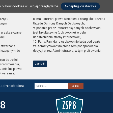
o plików cookies w Twojej przeglądarce.
Akceptuję ciasteczka
orządu
8. ma Pan/Pani prawo wniesienia skargi do Prezesa
zonym
Urzędu Ochrony Danych Osobowych,
9. podanie przez Pana/Panią danych osobowych
ą przekazywane
jest fakultatywne (dobrowolne) w celu
acji
udostępnienia strony internetowej,
10. Pana/Pani dane osobowe nie będą podlegały
zetwarzane
zautomatyzowanym procesom podejmowania
 niezbędnym do
decyzji przez Administratora, w tym profilowaniu.
ępu do treści
zamknij
sprostowania,
zania lub prawo
etwarzania,
 administratora
Fraza
 8