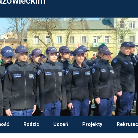
azowieckim
ność
Rodzic
Uczeń
Projekty
Rekrutac