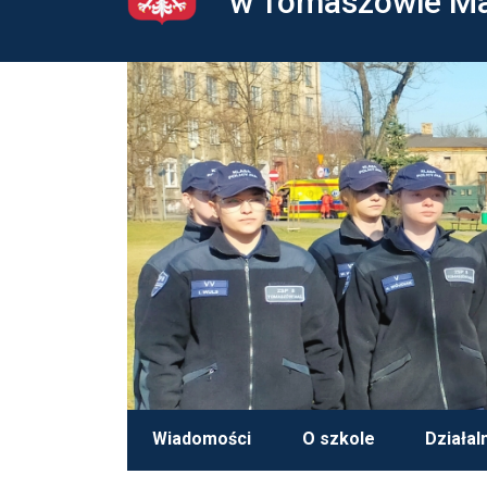
w Tomaszowie M
Wiadomości
O szkole
Działal