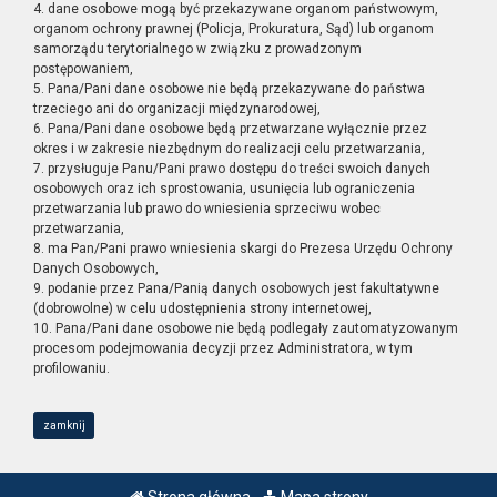
4. dane osobowe mogą być przekazywane organom państwowym,
organom ochrony prawnej (Policja, Prokuratura, Sąd) lub organom
samorządu terytorialnego w związku z prowadzonym
postępowaniem,
5. Pana/Pani dane osobowe nie będą przekazywane do państwa
trzeciego ani do organizacji międzynarodowej,
6. Pana/Pani dane osobowe będą przetwarzane wyłącznie przez
okres i w zakresie niezbędnym do realizacji celu przetwarzania,
7. przysługuje Panu/Pani prawo dostępu do treści swoich danych
osobowych oraz ich sprostowania, usunięcia lub ograniczenia
przetwarzania lub prawo do wniesienia sprzeciwu wobec
przetwarzania,
8. ma Pan/Pani prawo wniesienia skargi do Prezesa Urzędu Ochrony
Danych Osobowych,
9. podanie przez Pana/Panią danych osobowych jest fakultatywne
(dobrowolne) w celu udostępnienia strony internetowej,
10. Pana/Pani dane osobowe nie będą podlegały zautomatyzowanym
procesom podejmowania decyzji przez Administratora, w tym
profilowaniu.
zamknij
Strona główna
Mapa strony