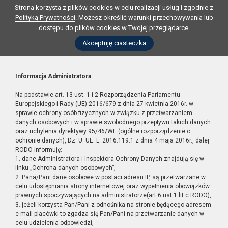
Strona korzysta z plików cookies w celu realizacji usług i zgodnie z
Polityką Prywatności
. Możesz określić warunki przechowywania lub
dostępu do plików cookies w Twojej przeglądarce.
Akceptuję ciasteczka
Informacja Administratora
Na podstawie art. 13 ust. 1 i 2 Rozporządzenia Parlamentu
Europejskiego i Rady (UE) 2016/679 z dnia 27 kwietnia 2016r. w
sprawie ochrony osób fizycznych w związku z przetwarzaniem
danych osobowych i w sprawie swobodnego przepływu takich danych
oraz uchylenia dyrektywy 95/46/WE (ogólne rozporządzenie o
ochronie danych), Dz. U. UE. L. 2016.119.1 z dnia 4 maja 2016r., dalej
RODO informuję:
1. dane Administratora i Inspektora Ochrony Danych znajdują się w
linku „Ochrona danych osobowych”,
2. Pana/Pani dane osobowe w postaci adresu IP, są przetwarzane w
celu udostępniania strony internetowej oraz wypełnienia obowiązków
prawnych spoczywających na administratorze(art.6 ust.1 lit.c RODO),
3. jeżeli korzysta Pan/Pani z odnośnika na stronie będącego adresem
e-mail placówki to zgadza się Pan/Pani na przetwarzanie danych w
celu udzielenia odpowiedzi,