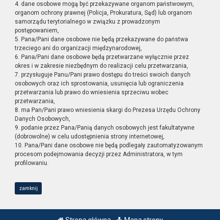
4. dane osobowe mogą być przekazywane organom państwowym,
organom ochrony prawnej (Policja, Prokuratura, Sąd) lub organom
samorządu terytorialnego w związku z prowadzonym
postępowaniem,
5. Pana/Pani dane osobowe nie będą przekazywane do państwa
trzeciego ani do organizacji międzynarodowej,
6. Pana/Pani dane osobowe będą przetwarzane wyłącznie przez
okres i w zakresie niezbędnym do realizacji celu przetwarzania,
7. przysługuje Panu/Pani prawo dostępu do treści swoich danych
osobowych oraz ich sprostowania, usunięcia lub ograniczenia
przetwarzania lub prawo do wniesienia sprzeciwu wobec
przetwarzania,
8. ma Pan/Pani prawo wniesienia skargi do Prezesa Urzędu Ochrony
Danych Osobowych,
9. podanie przez Pana/Panią danych osobowych jest fakultatywne
(dobrowolne) w celu udostępnienia strony internetowej,
10. Pana/Pani dane osobowe nie będą podlegały zautomatyzowanym
procesom podejmowania decyzji przez Administratora, w tym
profilowaniu.
zamknij
Strona główna
Mapa strony