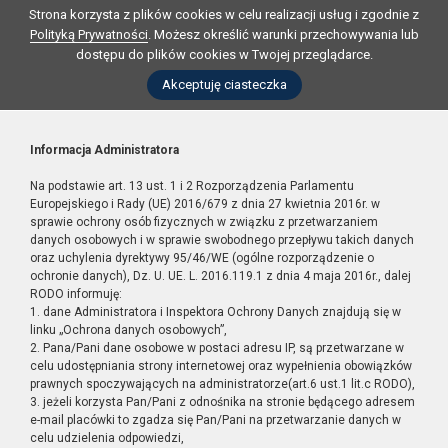
Strona korzysta z plików cookies w celu realizacji usług i zgodnie z
Polityką Prywatności
. Możesz określić warunki przechowywania lub
dostępu do plików cookies w Twojej przeglądarce.
Akceptuję ciasteczka
Informacja Administratora
Na podstawie art. 13 ust. 1 i 2 Rozporządzenia Parlamentu
Europejskiego i Rady (UE) 2016/679 z dnia 27 kwietnia 2016r. w
sprawie ochrony osób fizycznych w związku z przetwarzaniem
danych osobowych i w sprawie swobodnego przepływu takich danych
oraz uchylenia dyrektywy 95/46/WE (ogólne rozporządzenie o
ochronie danych), Dz. U. UE. L. 2016.119.1 z dnia 4 maja 2016r., dalej
RODO informuję:
1. dane Administratora i Inspektora Ochrony Danych znajdują się w
linku „Ochrona danych osobowych”,
2. Pana/Pani dane osobowe w postaci adresu IP, są przetwarzane w
celu udostępniania strony internetowej oraz wypełnienia obowiązków
prawnych spoczywających na administratorze(art.6 ust.1 lit.c RODO),
3. jeżeli korzysta Pan/Pani z odnośnika na stronie będącego adresem
e-mail placówki to zgadza się Pan/Pani na przetwarzanie danych w
celu udzielenia odpowiedzi,