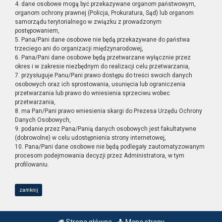
4. dane osobowe mogą być przekazywane organom państwowym,
organom ochrony prawnej (Policja, Prokuratura, Sąd) lub organom
samorządu terytorialnego w związku z prowadzonym
postępowaniem,
5. Pana/Pani dane osobowe nie będą przekazywane do państwa
trzeciego ani do organizacji międzynarodowej,
6. Pana/Pani dane osobowe będą przetwarzane wyłącznie przez
okres i w zakresie niezbędnym do realizacji celu przetwarzania,
7. przysługuje Panu/Pani prawo dostępu do treści swoich danych
osobowych oraz ich sprostowania, usunięcia lub ograniczenia
przetwarzania lub prawo do wniesienia sprzeciwu wobec
przetwarzania,
8. ma Pan/Pani prawo wniesienia skargi do Prezesa Urzędu Ochrony
Danych Osobowych,
9. podanie przez Pana/Panią danych osobowych jest fakultatywne
(dobrowolne) w celu udostępnienia strony internetowej,
10. Pana/Pani dane osobowe nie będą podlegały zautomatyzowanym
procesom podejmowania decyzji przez Administratora, w tym
profilowaniu.
zamknij
Strona główna
Mapa strony