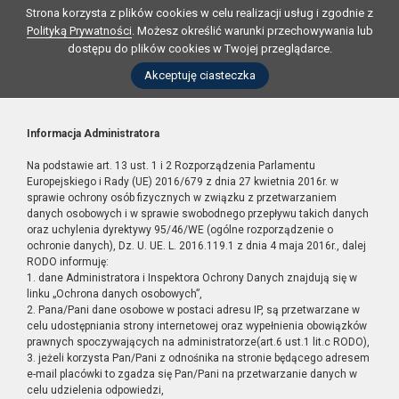
Strona korzysta z plików cookies w celu realizacji usług i zgodnie z
Polityką Prywatności
. Możesz określić warunki przechowywania lub
dostępu do plików cookies w Twojej przeglądarce.
Akceptuję ciasteczka
Informacja Administratora
Na podstawie art. 13 ust. 1 i 2 Rozporządzenia Parlamentu
Europejskiego i Rady (UE) 2016/679 z dnia 27 kwietnia 2016r. w
sprawie ochrony osób fizycznych w związku z przetwarzaniem
danych osobowych i w sprawie swobodnego przepływu takich danych
oraz uchylenia dyrektywy 95/46/WE (ogólne rozporządzenie o
ochronie danych), Dz. U. UE. L. 2016.119.1 z dnia 4 maja 2016r., dalej
RODO informuję:
1. dane Administratora i Inspektora Ochrony Danych znajdują się w
linku „Ochrona danych osobowych”,
2. Pana/Pani dane osobowe w postaci adresu IP, są przetwarzane w
celu udostępniania strony internetowej oraz wypełnienia obowiązków
prawnych spoczywających na administratorze(art.6 ust.1 lit.c RODO),
3. jeżeli korzysta Pan/Pani z odnośnika na stronie będącego adresem
e-mail placówki to zgadza się Pan/Pani na przetwarzanie danych w
celu udzielenia odpowiedzi,