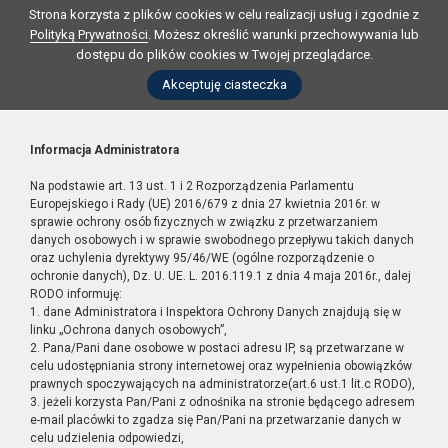
Strona korzysta z plików cookies w celu realizacji usług i zgodnie z
Polityką Prywatności
. Możesz określić warunki przechowywania lub
dostępu do plików cookies w Twojej przeglądarce.
Akceptuję ciasteczka
Informacja Administratora
Na podstawie art. 13 ust. 1 i 2 Rozporządzenia Parlamentu
Europejskiego i Rady (UE) 2016/679 z dnia 27 kwietnia 2016r. w
sprawie ochrony osób fizycznych w związku z przetwarzaniem
danych osobowych i w sprawie swobodnego przepływu takich danych
oraz uchylenia dyrektywy 95/46/WE (ogólne rozporządzenie o
ochronie danych), Dz. U. UE. L. 2016.119.1 z dnia 4 maja 2016r., dalej
RODO informuję:
1. dane Administratora i Inspektora Ochrony Danych znajdują się w
linku „Ochrona danych osobowych”,
2. Pana/Pani dane osobowe w postaci adresu IP, są przetwarzane w
celu udostępniania strony internetowej oraz wypełnienia obowiązków
prawnych spoczywających na administratorze(art.6 ust.1 lit.c RODO),
3. jeżeli korzysta Pan/Pani z odnośnika na stronie będącego adresem
e-mail placówki to zgadza się Pan/Pani na przetwarzanie danych w
celu udzielenia odpowiedzi,