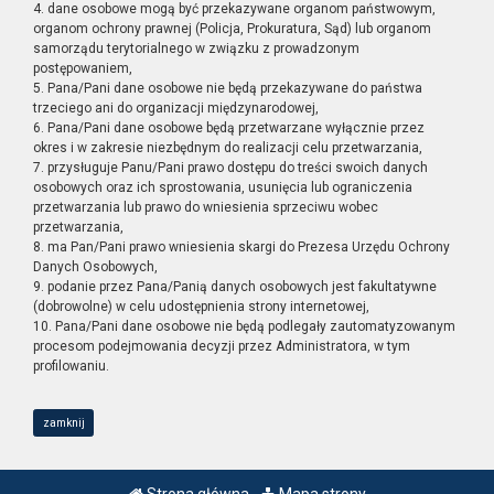
4. dane osobowe mogą być przekazywane organom państwowym,
organom ochrony prawnej (Policja, Prokuratura, Sąd) lub organom
samorządu terytorialnego w związku z prowadzonym
postępowaniem,
5. Pana/Pani dane osobowe nie będą przekazywane do państwa
trzeciego ani do organizacji międzynarodowej,
6. Pana/Pani dane osobowe będą przetwarzane wyłącznie przez
okres i w zakresie niezbędnym do realizacji celu przetwarzania,
7. przysługuje Panu/Pani prawo dostępu do treści swoich danych
osobowych oraz ich sprostowania, usunięcia lub ograniczenia
przetwarzania lub prawo do wniesienia sprzeciwu wobec
przetwarzania,
8. ma Pan/Pani prawo wniesienia skargi do Prezesa Urzędu Ochrony
Danych Osobowych,
9. podanie przez Pana/Panią danych osobowych jest fakultatywne
(dobrowolne) w celu udostępnienia strony internetowej,
10. Pana/Pani dane osobowe nie będą podlegały zautomatyzowanym
procesom podejmowania decyzji przez Administratora, w tym
profilowaniu.
zamknij
Strona główna
Mapa strony