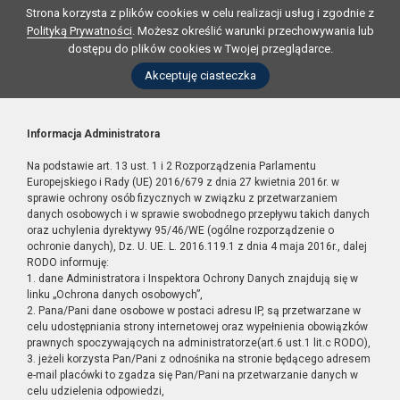
Strona korzysta z plików cookies w celu realizacji usług i zgodnie z
Polityką Prywatności
. Możesz określić warunki przechowywania lub
dostępu do plików cookies w Twojej przeglądarce.
Akceptuję ciasteczka
Informacja Administratora
Na podstawie art. 13 ust. 1 i 2 Rozporządzenia Parlamentu
Europejskiego i Rady (UE) 2016/679 z dnia 27 kwietnia 2016r. w
sprawie ochrony osób fizycznych w związku z przetwarzaniem
danych osobowych i w sprawie swobodnego przepływu takich danych
oraz uchylenia dyrektywy 95/46/WE (ogólne rozporządzenie o
ochronie danych), Dz. U. UE. L. 2016.119.1 z dnia 4 maja 2016r., dalej
RODO informuję:
1. dane Administratora i Inspektora Ochrony Danych znajdują się w
linku „Ochrona danych osobowych”,
2. Pana/Pani dane osobowe w postaci adresu IP, są przetwarzane w
celu udostępniania strony internetowej oraz wypełnienia obowiązków
prawnych spoczywających na administratorze(art.6 ust.1 lit.c RODO),
3. jeżeli korzysta Pan/Pani z odnośnika na stronie będącego adresem
e-mail placówki to zgadza się Pan/Pani na przetwarzanie danych w
celu udzielenia odpowiedzi,