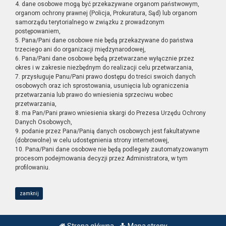
4. dane osobowe mogą być przekazywane organom państwowym,
organom ochrony prawnej (Policja, Prokuratura, Sąd) lub organom
samorządu terytorialnego w związku z prowadzonym
postępowaniem,
5. Pana/Pani dane osobowe nie będą przekazywane do państwa
trzeciego ani do organizacji międzynarodowej,
6. Pana/Pani dane osobowe będą przetwarzane wyłącznie przez
okres i w zakresie niezbędnym do realizacji celu przetwarzania,
7. przysługuje Panu/Pani prawo dostępu do treści swoich danych
osobowych oraz ich sprostowania, usunięcia lub ograniczenia
przetwarzania lub prawo do wniesienia sprzeciwu wobec
przetwarzania,
8. ma Pan/Pani prawo wniesienia skargi do Prezesa Urzędu Ochrony
Danych Osobowych,
9. podanie przez Pana/Panią danych osobowych jest fakultatywne
(dobrowolne) w celu udostępnienia strony internetowej,
10. Pana/Pani dane osobowe nie będą podlegały zautomatyzowanym
procesom podejmowania decyzji przez Administratora, w tym
profilowaniu.
zamknij
Strona główna
Mapa strony