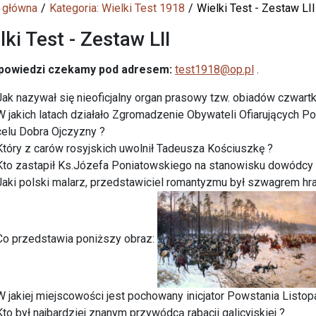
 główna
Kategoria: Wielki Test 1918
Wielki Test - Zestaw LII
lki Test - Zestaw LII
powiedzi czekamy
pod adresem:
test1918@op.pl
.
Jak nazywał się nieoficjalny organ prasowy tzw. obiadów czwart
W jakich latach działało Zgromadzenie Obywateli Ofiarujących
celu Dobra Ojczyzny ?
Który z carów rosyjskich uwolnił Tadeusza Kościuszkę ?
Kto zastapił Ks.Józefa Poniatowskiego na stanowisku dowódcy V
Jaki polski malarz, przedstawiciel romantyzmu był szwagrem h
Co przedstawia poniższy obraz:
W jakiej miejscowości jest pochowany inicjator Powstania Listo
Kto był najbardziej znanym przywódcą rabacji galicyjskiej ?