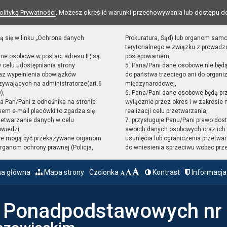
olityką Prywatności
. Możesz określić warunki przechowywania lub dostępu d
ą się w linku „Ochrona danych
Prokuratura, Sąd) lub organom sam
terytorialnego w związku z prowad
ane osobowe w postaci adresu IP, są
postępowaniem,
 celu udostępniania strony
5. Pana/Pani dane osobowe nie będ
raz wypełnienia obowiązków
do państwa trzeciego ani do organiz
ywających na administratorze(art.6
międzynarodowej,
),
6. Pana/Pani dane osobowe będą pr
sta Pan/Pani z odnośnika na stronie
wyłącznie przez okres i w zakresie
em e-mail placówki to zgadza się
realizacji celu przetwarzania,
zetwarzanie danych w celu
7. przysługuje Panu/Pani prawo dost
owiedzi,
swoich danych osobowych oraz ich 
we mogą być przekazywane organom
usunięcia lub ograniczenia przetwar
ganom ochrony prawnej (Policja,
do wniesienia sprzeciwu wobec prz
na główna
Mapa strony
Czcionka
Kontrast
Informacja
ł Ponadpodstawowych nr