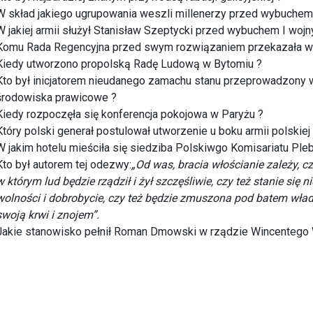
W skład jakiego ugrupowania weszli millenerzy przed wybuche
W jakiej armii służył Stanisław Szeptycki przed wybuchem I wojn
Komu Rada Regencyjna przed swym rozwiązaniem przekazała w
Kiedy utworzono propolską Radę Ludową w Bytomiu ?
Kto był inicjatorem nieudanego zamachu stanu przeprowadzony w
środowiska prawicowe ?
Kiedy rozpoczęła się konferencja pokojowa w Paryżu ?
Który polski generał postulował utworzenie u boku armii polski
W jakim hotelu mieściła się siedziba Polskiwgo Komisariatu Pl
Kto był autorem tej odezwy:
„Od was, bracia włościanie zależy,
w którym lud będzie rządził i żył szczęśliwie, czy też stanie się
wolności i dobrobycie, czy też będzie zmuszona pod batem wład
swoją krwi i znojem”.
Jakie stanowisko pełnił Roman Dmowski w rządzie Wincentego 