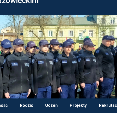
azowieckim
ność
Rodzic
Uczeń
Projekty
Rekrutac