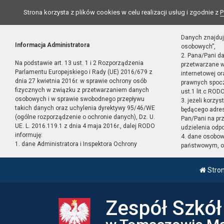
Strona korzysta z plików cookies w celu realizacji usług i zgodnie z
P
Danych znajduj
Informacja Administratora
osobowych”,
2. Pana/Pani d
Na podstawie art. 13 ust. 1 i 2 Rozporządzenia
przetwarzane w
Parlamentu Europejskiego i Rady (UE) 2016/679 z
internetowej o
dnia 27 kwietnia 2016r. w sprawie ochrony osób
prawnych spocz
fizycznych w związku z przetwarzaniem danych
ust.1 lit.c RODO
osobowych i w sprawie swobodnego przepływu
3. jeżeli korzy
takich danych oraz uchylenia dyrektywy 95/46/WE
będącego adres
(ogólne rozporządzenie o ochronie danych), Dz. U.
Pan/Pani na pr
UE. L. 2016.119.1 z dnia 4 maja 2016r., dalej RODO
udzielenia odp
informuję:
4. dane osobo
1. dane Administratora i Inspektora Ochrony
państwowym, or
Stro
Zespół Szkó