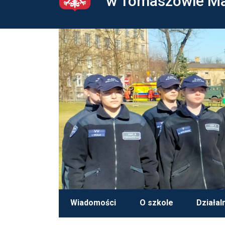
w Tomaszowie M
Wiadomości
O szkole
Działal