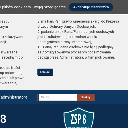
o plików cookies w Twojej przeglądarce.
Akceptuję ciasteczka
orządu
8. ma Pan/Pani prawo wniesienia skargi do Prezesa
zonym
Urzędu Ochrony Danych Osobowych,
9. podanie przez Pana/Panią danych osobowych
ą przekazywane
jest fakultatywne (dobrowolne) w celu
acji
udostępnienia strony internetowej,
10. Pana/Pani dane osobowe nie będą podlegały
zetwarzane
zautomatyzowanym procesom podejmowania
 niezbędnym do
decyzji przez Administratora, w tym profilowaniu.
ępu do treści
zamknij
sprostowania,
zania lub prawo
etwarzania,
 administratora
Fraza
 8