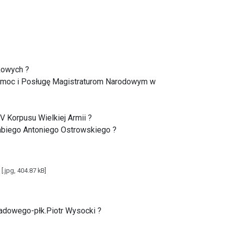
kowych ?
 Pomoc i Posługę Magistraturom Narodowym w
 Korpusu Wielkiej Armii ?
rabiego Antoniego Ostrowskiego ?
[.jpg, 404.87 kB]
padowego-płk.Piotr Wysocki ?