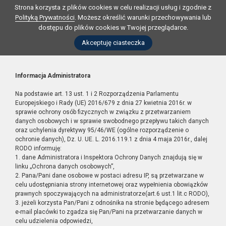
Strona korzysta z plików cookies w celu realizacji usług i zgodnie z
Polityką Prywatności
. Możesz określić warunki przechowywania lub
dostępu do plików cookies w Twojej przeglądarce.
Akceptuję ciasteczka
Informacja Administratora
Na podstawie art. 13 ust. 1 i 2 Rozporządzenia Parlamentu
Europejskiego i Rady (UE) 2016/679 z dnia 27 kwietnia 2016r. w
sprawie ochrony osób fizycznych w związku z przetwarzaniem
danych osobowych i w sprawie swobodnego przepływu takich danych
oraz uchylenia dyrektywy 95/46/WE (ogólne rozporządzenie o
ochronie danych), Dz. U. UE. L. 2016.119.1 z dnia 4 maja 2016r., dalej
RODO informuję:
1. dane Administratora i Inspektora Ochrony Danych znajdują się w
linku „Ochrona danych osobowych”,
2. Pana/Pani dane osobowe w postaci adresu IP, są przetwarzane w
celu udostępniania strony internetowej oraz wypełnienia obowiązków
prawnych spoczywających na administratorze(art.6 ust.1 lit.c RODO),
3. jeżeli korzysta Pan/Pani z odnośnika na stronie będącego adresem
e-mail placówki to zgadza się Pan/Pani na przetwarzanie danych w
celu udzielenia odpowiedzi,