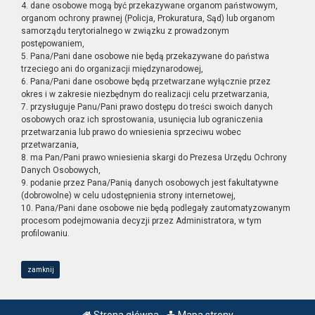
4. dane osobowe mogą być przekazywane organom państwowym,
organom ochrony prawnej (Policja, Prokuratura, Sąd) lub organom
samorządu terytorialnego w związku z prowadzonym
postępowaniem,
5. Pana/Pani dane osobowe nie będą przekazywane do państwa
trzeciego ani do organizacji międzynarodowej,
6. Pana/Pani dane osobowe będą przetwarzane wyłącznie przez
okres i w zakresie niezbędnym do realizacji celu przetwarzania,
7. przysługuje Panu/Pani prawo dostępu do treści swoich danych
osobowych oraz ich sprostowania, usunięcia lub ograniczenia
przetwarzania lub prawo do wniesienia sprzeciwu wobec
przetwarzania,
8. ma Pan/Pani prawo wniesienia skargi do Prezesa Urzędu Ochrony
Danych Osobowych,
9. podanie przez Pana/Panią danych osobowych jest fakultatywne
(dobrowolne) w celu udostępnienia strony internetowej,
10. Pana/Pani dane osobowe nie będą podlegały zautomatyzowanym
procesom podejmowania decyzji przez Administratora, w tym
profilowaniu.
zamknij
Strona główna
Mapa strony