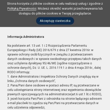
Strona korzysta z plików cookies w celu realizacji usług i zgodnie z
Polityką Prywatności
. Możesz określić warunki przechowywania lub
dostępu do plików cookies w Twojej przeglądarce.
Akceptuję ciasteczka
Informacja Administratora
Na podstawie art. 13 ust. 1 i 2 Rozporządzenia Parlamentu
Europejskiego i Rady (UE) 2016/679 z dnia 27 kwietnia 2016r. w
sprawie ochrony osób fizycznych w związku z przetwarzaniem
danych osobowych i w sprawie swobodnego przepływu takich danych
oraz uchylenia dyrektywy 95/46/WE (ogólne rozporządzenie o
ochronie danych), Dz. U. UE. L. 2016.119.1 z dnia 4 maja 2016r., dalej
RODO informuję:
1. dane Administratora i Inspektora Ochrony Danych znajdują się w
linku „Ochrona danych osobowych”,
2. Pana/Pani dane osobowe w postaci adresu IP, są przetwarzane w
celu udostępniania strony internetowej oraz wypełnienia obowiązków
prawnych spoczywających na administratorze(art.6 ust.1 lit.c RODO),
3. jeżeli korzysta Pan/Pani z odnośnika na stronie będącego adresem
e-mail placówki to zgadza się Pan/Pani na przetwarzanie danych w
celu udzielenia odpowiedzi,