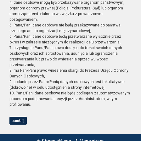
4. dane osobowe mogą być przekazywane organom państwowym,
organom ochrony prawnej (Policja, Prokuratura, Sąd) lub organom
samorządu terytorialnego w związku z prowadzonym
postępowaniem,
5. Pana/Pani dane osobowe nie będą przekazywane do państwa
trzeciego ani do organizacji międzynarodowej,
6. Pana/Pani dane osobowe będą przetwarzane wyłącznie przez
okres i w zakresie niezbędnym do realizacji celu przetwarzania,
7. przysługuje Panu/Pani prawo dostępu do treści swoich danych
osobowych oraz ich sprostowania, usunięcia lub ograniczenia
przetwarzania lub prawo do wniesienia sprzeciwu wobec
przetwarzania,
8. ma Pan/Pani prawo wniesienia skargi do Prezesa Urzędu Ochrony
Danych Osobowych,
9. podanie przez Pana/Panią danych osobowych jest fakultatywne
(dobrowolne) w celu udostępnienia strony internetowej,
10. Pana/Pani dane osobowe nie będą podlegały zautomatyzowanym
procesom podejmowania decyzji przez Administratora, w tym
profilowaniu.
zamknij
Strona główna
Mapa strony