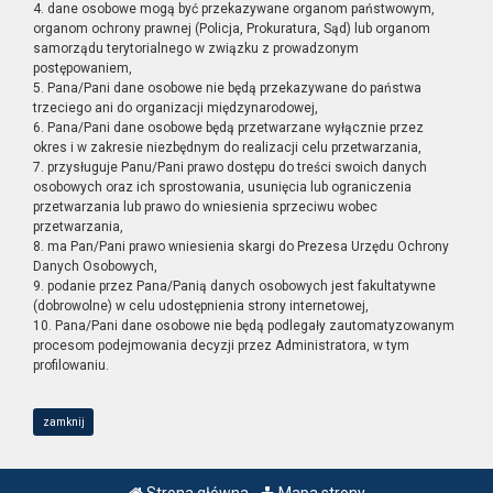
4. dane osobowe mogą być przekazywane organom państwowym,
organom ochrony prawnej (Policja, Prokuratura, Sąd) lub organom
samorządu terytorialnego w związku z prowadzonym
postępowaniem,
5. Pana/Pani dane osobowe nie będą przekazywane do państwa
trzeciego ani do organizacji międzynarodowej,
6. Pana/Pani dane osobowe będą przetwarzane wyłącznie przez
okres i w zakresie niezbędnym do realizacji celu przetwarzania,
7. przysługuje Panu/Pani prawo dostępu do treści swoich danych
osobowych oraz ich sprostowania, usunięcia lub ograniczenia
przetwarzania lub prawo do wniesienia sprzeciwu wobec
przetwarzania,
8. ma Pan/Pani prawo wniesienia skargi do Prezesa Urzędu Ochrony
Danych Osobowych,
9. podanie przez Pana/Panią danych osobowych jest fakultatywne
(dobrowolne) w celu udostępnienia strony internetowej,
10. Pana/Pani dane osobowe nie będą podlegały zautomatyzowanym
procesom podejmowania decyzji przez Administratora, w tym
profilowaniu.
zamknij
Strona główna
Mapa strony