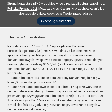
Strona korzysta z plików cookies w celu realizacji usług i zgodnie z
Polityką Prywatności
. Możesz określić warunki przechowywania lub
dostępu do plików cookies w Twojej przeglądarce.
Akceptuję ciasteczka
Informacja Administratora
Na podstawie art. 13 ust. 1 i 2 Rozporządzenia Parlamentu
Europejskiego i Rady (UE) 2016/679 z dnia 27 kwietnia 2016r. w
sprawie ochrony osób fizycznych w związku z przetwarzaniem
danych osobowych i w sprawie swobodnego przepływu takich danych
oraz uchylenia dyrektywy 95/46/WE (ogólne rozporządzenie o
ochronie danych), Dz. U. UE. L. 2016.119.1 z dnia 4 maja 2016r., dalej
RODO informuję:
1. dane Administratora i Inspektora Ochrony Danych znajdują się w
linku „Ochrona danych osobowych”,
2. Pana/Pani dane osobowe w postaci adresu IP, są przetwarzane w
celu udostępniania strony internetowej oraz wypełnienia obowiązków
prawnych spoczywających na administratorze(art.6 ust.1 lit.c RODO),
3. jeżeli korzysta Pan/Pani z odnośnika na stronie będącego adresem
e-mail placówki to zgadza się Pan/Pani na przetwarzanie danych w
celu udzielenia odpowiedzi,