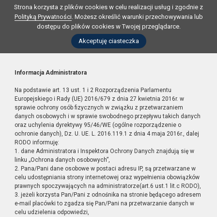
Strona korzysta z plików cookies w celu realizacji usług i zgodnie z
Polityką Prywatności
. Możesz określić warunki przechowywania lub
dostępu do plików cookies w Twojej przeglądarce.
Akceptuję ciasteczka
Informacja Administratora
Na podstawie art. 13 ust. 1 i 2 Rozporządzenia Parlamentu
Europejskiego i Rady (UE) 2016/679 z dnia 27 kwietnia 2016r. w
sprawie ochrony osób fizycznych w związku z przetwarzaniem
danych osobowych i w sprawie swobodnego przepływu takich danych
oraz uchylenia dyrektywy 95/46/WE (ogólne rozporządzenie o
ochronie danych), Dz. U. UE. L. 2016.119.1 z dnia 4 maja 2016r., dalej
RODO informuję:
1. dane Administratora i Inspektora Ochrony Danych znajdują się w
linku „Ochrona danych osobowych”,
2. Pana/Pani dane osobowe w postaci adresu IP, są przetwarzane w
celu udostępniania strony internetowej oraz wypełnienia obowiązków
prawnych spoczywających na administratorze(art.6 ust.1 lit.c RODO),
3. jeżeli korzysta Pan/Pani z odnośnika na stronie będącego adresem
e-mail placówki to zgadza się Pan/Pani na przetwarzanie danych w
celu udzielenia odpowiedzi,