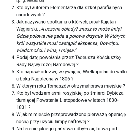
[.png, 989.83 kB]
Kto był autorem Elementarza dla szkół parafialnych
narodowych ?
Jak nazywano spotkania o których, pisał Kajetan
Węgierski: „
A uczone obiady? znasz to może imię?
Gdzie połowa nie gada a połowa drzymie, W których
król wszystkie musi zastąpić ekspensa, Dowcipu,
wiadomości, i wina, i mięsa.”
Podaj datę powołania przez Tadeusza Kościuszkę
Rady Najwyższej Narodowej ?
Kto napisał odezwę wzywającą Wielkopolan do walki
u boku Napoleona w 1806 ?
W którym roku Tomaszów otrzymał prawa miejskie ?
Kto był wodzem armii rosyjskiej po śmierci Dybicza
tłumiącej Powstanie Listopadowe w latach 1830-
1831 ?
W jakim mieście przeprowadzono pierwszą operację
nocną przy użyciu lampy naftowej ?
Na terenie jakiego państwa odbyła się bitwa pod