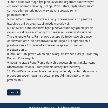
4. dane osobowe mogą być przekazywane organom państwowym,
organom ochrony prawnej (Policja, Prokuratura, Sąd) lub organom
samorządu terytorialnego w związku z prowadzonym
postępowaniem,
5. Pana/Pani dane osobowe nie będą przekazywane do państwa
trzeciego ani do organizacji międzynarodowej,
6. Pana/Pani dane osobowe będą przetwarzane wyłącznie przez
okres i w zakresie niezbędnym do realizacji celu przetwarzania,
7. przysługuje Panu/Pani prawo dostępu do treści swoich danych
osobowych oraz ich sprostowania, usunięcia lub ograniczenia
przetwarzania lub prawo do wniesienia sprzeciwu wobec
przetwarzania,
8. ma Pan/Pani prawo wniesienia skargi do Prezesa Urzędu Ochrony
Danych Osobowych,
9. podanie przez Pana/Panią danych osobowych jest fakultatywne
(dobrowolne) w celu udostępnienia strony internetowej,
10. Pana/Pani dane osobowe nie będą podlegały zautomatyzowanym
procesom podejmowania decyzji przez Administratora, w tym
profilowaniu.
zamknij
Strona główna
Mapa strony