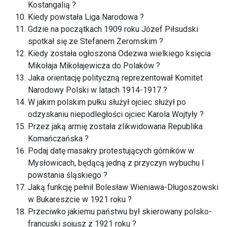
Kostangalią ?
Kiedy powstała Liga Narodowa ?
Gdzie na początkach 1909 roku Józef Piłsudski
spotkał się ze Stefanem Żeromskim ?
Kiedy została ogłoszona Odezwa wielkiego księcia
Mikołaja Mikołajewicza do Polaków ?
Jaka orientację polityczną reprezentował Komitet
Narodowy Polski w latach 1914-1917 ?
W jakim polskim pułku służył ojciec służył po
odzyskaniu niepodległości ojciec Karola Wojtyły ?
Przez jaką armię została zlikwidowana Republika
Komańczańska ?
Podaj datę masakry protestujących górników w
Mysłowicach, będącą jedną z przyczyn wybuchu I
powstania śląskiego ?
Jaką funkcję pełnił Bolesław Wieniawa-Długoszowski
w Bukareszcie w 1921 roku ?
Przeciwko jakiemu państwu był skierowany polsko-
francuski sojusz z 1921 roku ?