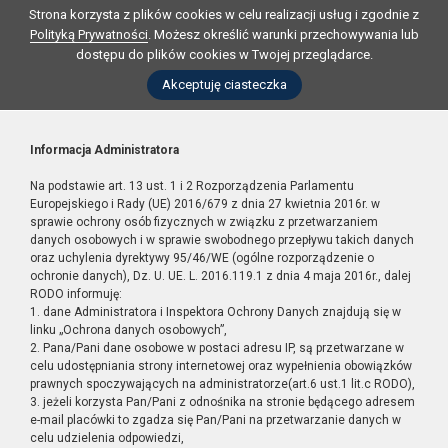
Strona korzysta z plików cookies w celu realizacji usług i zgodnie z
Polityką Prywatności
. Możesz określić warunki przechowywania lub
dostępu do plików cookies w Twojej przeglądarce.
Akceptuję ciasteczka
Informacja Administratora
Na podstawie art. 13 ust. 1 i 2 Rozporządzenia Parlamentu
Europejskiego i Rady (UE) 2016/679 z dnia 27 kwietnia 2016r. w
sprawie ochrony osób fizycznych w związku z przetwarzaniem
danych osobowych i w sprawie swobodnego przepływu takich danych
oraz uchylenia dyrektywy 95/46/WE (ogólne rozporządzenie o
ochronie danych), Dz. U. UE. L. 2016.119.1 z dnia 4 maja 2016r., dalej
RODO informuję:
1. dane Administratora i Inspektora Ochrony Danych znajdują się w
linku „Ochrona danych osobowych”,
2. Pana/Pani dane osobowe w postaci adresu IP, są przetwarzane w
celu udostępniania strony internetowej oraz wypełnienia obowiązków
prawnych spoczywających na administratorze(art.6 ust.1 lit.c RODO),
3. jeżeli korzysta Pan/Pani z odnośnika na stronie będącego adresem
e-mail placówki to zgadza się Pan/Pani na przetwarzanie danych w
celu udzielenia odpowiedzi,