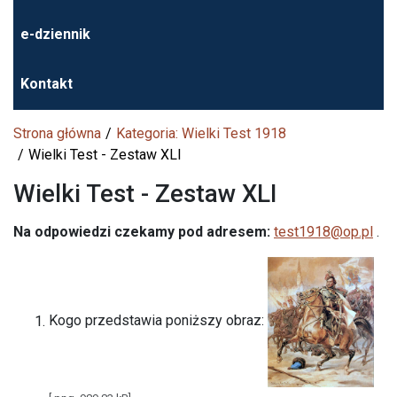
e-dziennik
Kontakt
Strona główna
Kategoria: Wielki Test 1918
Wielki Test - Zestaw XLI
Wielki Test - Zestaw XLI
Na odpowiedzi czekamy
pod adresem:
test1918@op.pl
.
Kogo przedstawia poniższy obraz: