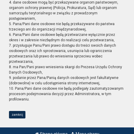
4. dane osobowe mogą być przekazywane organom państwowym,
organom ochrony prawnej (Policja, Prokuratura, Sąd) lub organom
samorządu terytorialnego w związku z prowadzonym
postępowaniem,
5. Pana/Pani dane osobowe nie będą przekazywane do państwa
trzeciego ani do organizacji międzynarodowej,
6. Pana/Pani dane osobowe będą przetwarzane wyłącznie przez
okres i w zakresie niezbędnym do realizacji celu przetwarzania,
7. przysługuje Panu/Pani prawo dostępu do treści swoich danych
osobowych oraz ich sprostowania, usunięcia lub ograniczenia
przetwarzania lub prawo do wniesienia sprzeciwu wobec
przetwarzania,
8. ma Pan/Pani prawo wniesienia skargi do Prezesa Urzędu Ochrony
Danych Osobowych,
9. podanie przez Pana/Panią danych osobowych jest fakultatywne
(dobrowolne) w celu udostępnienia strony internetowej,
10. Pana/Pani dane osobowe nie będą podlegały zautomatyzowanym
procesom podejmowania decyzji przez Administratora, w tym
profilowaniu.
zamknij
Strona główna
Mapa strony