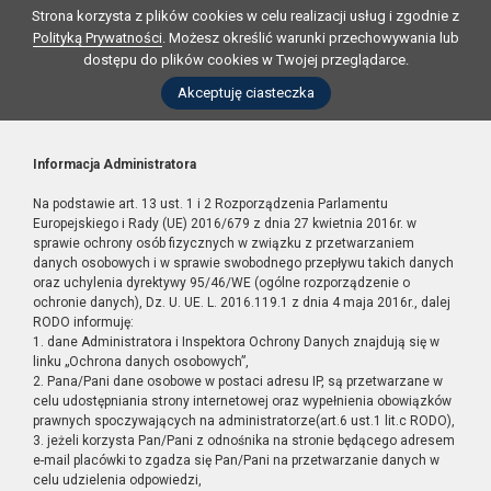
Strona korzysta z plików cookies w celu realizacji usług i zgodnie z
Polityką Prywatności
. Możesz określić warunki przechowywania lub
dostępu do plików cookies w Twojej przeglądarce.
Akceptuję ciasteczka
Informacja Administratora
Na podstawie art. 13 ust. 1 i 2 Rozporządzenia Parlamentu
Europejskiego i Rady (UE) 2016/679 z dnia 27 kwietnia 2016r. w
sprawie ochrony osób fizycznych w związku z przetwarzaniem
danych osobowych i w sprawie swobodnego przepływu takich danych
oraz uchylenia dyrektywy 95/46/WE (ogólne rozporządzenie o
ochronie danych), Dz. U. UE. L. 2016.119.1 z dnia 4 maja 2016r., dalej
RODO informuję:
1. dane Administratora i Inspektora Ochrony Danych znajdują się w
linku „Ochrona danych osobowych”,
2. Pana/Pani dane osobowe w postaci adresu IP, są przetwarzane w
celu udostępniania strony internetowej oraz wypełnienia obowiązków
prawnych spoczywających na administratorze(art.6 ust.1 lit.c RODO),
3. jeżeli korzysta Pan/Pani z odnośnika na stronie będącego adresem
e-mail placówki to zgadza się Pan/Pani na przetwarzanie danych w
celu udzielenia odpowiedzi,