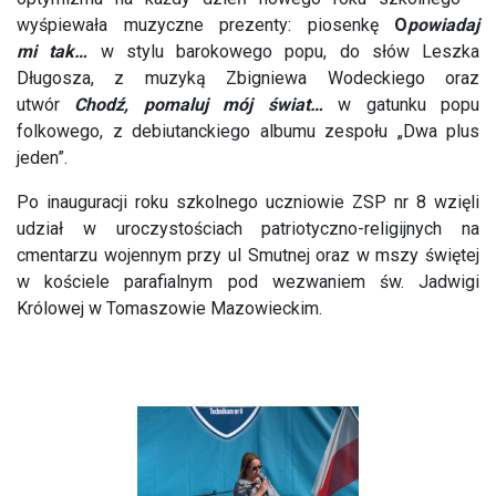
wyśpiewała muzyczne prezenty: piosenkę
O
powiadaj
mi
tak…
w stylu barokowego popu, do słów Leszka
Długosza, z muzyką Zbigniewa Wodeckiego oraz
utwór
Chodź, pomaluj mój świat…
w gatunku popu
folkowego, z debiutanckiego albumu zespołu „Dwa plus
jeden”.
Po inauguracji roku szkolnego uczniowie ZSP nr 8 wzięli
udział w uroczystościach patriotyczno-religijnych na
cmentarzu wojennym przy ul Smutnej oraz w mszy świętej
w kościele parafialnym pod wezwaniem św. Jadwigi
Królowej w Tomaszowie Mazowieckim.