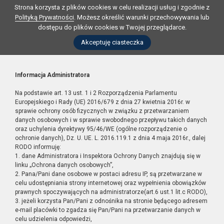
Strona korzysta z plików cookies w celu realizacji usług i zgodnie z
Polityką Prywatności
. Możesz określić warunki przechowywania lub
dostępu do plików cookies w Twojej przeglądarce.
Akceptuję ciasteczka
Informacja Administratora
Na podstawie art. 13 ust. 1 i 2 Rozporządzenia Parlamentu
Europejskiego i Rady (UE) 2016/679 z dnia 27 kwietnia 2016r. w
sprawie ochrony osób fizycznych w związku z przetwarzaniem
danych osobowych i w sprawie swobodnego przepływu takich danych
oraz uchylenia dyrektywy 95/46/WE (ogólne rozporządzenie o
ochronie danych), Dz. U. UE. L. 2016.119.1 z dnia 4 maja 2016r., dalej
RODO informuję:
1. dane Administratora i Inspektora Ochrony Danych znajdują się w
linku „Ochrona danych osobowych”,
2. Pana/Pani dane osobowe w postaci adresu IP, są przetwarzane w
celu udostępniania strony internetowej oraz wypełnienia obowiązków
prawnych spoczywających na administratorze(art.6 ust.1 lit.c RODO),
3. jeżeli korzysta Pan/Pani z odnośnika na stronie będącego adresem
e-mail placówki to zgadza się Pan/Pani na przetwarzanie danych w
celu udzielenia odpowiedzi,