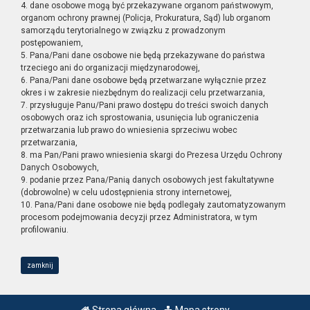
4. dane osobowe mogą być przekazywane organom państwowym,
organom ochrony prawnej (Policja, Prokuratura, Sąd) lub organom
samorządu terytorialnego w związku z prowadzonym
postępowaniem,
5. Pana/Pani dane osobowe nie będą przekazywane do państwa
trzeciego ani do organizacji międzynarodowej,
6. Pana/Pani dane osobowe będą przetwarzane wyłącznie przez
okres i w zakresie niezbędnym do realizacji celu przetwarzania,
7. przysługuje Panu/Pani prawo dostępu do treści swoich danych
osobowych oraz ich sprostowania, usunięcia lub ograniczenia
przetwarzania lub prawo do wniesienia sprzeciwu wobec
przetwarzania,
8. ma Pan/Pani prawo wniesienia skargi do Prezesa Urzędu Ochrony
Danych Osobowych,
9. podanie przez Pana/Panią danych osobowych jest fakultatywne
(dobrowolne) w celu udostępnienia strony internetowej,
10. Pana/Pani dane osobowe nie będą podlegały zautomatyzowanym
procesom podejmowania decyzji przez Administratora, w tym
profilowaniu.
zamknij
Strona główna
Mapa strony