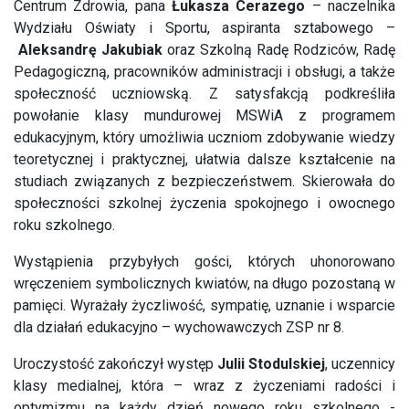
Centrum Zdrowia, pana
Łukasza Cerazego
– naczelnika
Wydziału Oświaty i Sportu, aspiranta sztabowego –
Aleksandrę Jakubiak
oraz Szkolną Radę Rodziców, Radę
Pedagogiczną, pracowników administracji i obsługi, a także
społeczność uczniowską. Z satysfakcją podkreśliła
powołanie klasy mundurowej MSWiA z programem
edukacyjnym, który umożliwia uczniom zdobywanie wiedzy
teoretycznej i praktycznej, ułatwia dalsze kształcenie na
studiach związanych z bezpieczeństwem. Skierowała do
społeczności szkolnej życzenia spokojnego i owocnego
roku szkolnego.
Wystąpienia przybyłych gości, których uhonorowano
wręczeniem symbolicznych kwiatów, na długo pozostaną w
pamięci. Wyrażały życzliwość, sympatię, uznanie i wsparcie
dla działań edukacyjno – wychowawczych ZSP nr 8.
Uroczystość zakończył występ
Julii Stodulskiej
, uczennicy
klasy medialnej, która – wraz z życzeniami radości i
optymizmu na każdy dzień nowego roku szkolnego -