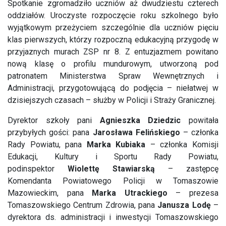
Spotkanie zgromadziło uczniów aż dwudziestu czterech
oddziałów. Uroczyste rozpoczęcie roku szkolnego było
wyjątkowym przeżyciem szczególnie dla uczniów pięciu
klas pierwszych, którzy rozpoczną edukacyjną przygodę w
przyjaznych murach ZSP nr 8. Z entuzjazmem powitano
nową klasę o profilu mundurowym, utworzoną pod
patronatem Ministerstwa Spraw Wewnętrznych i
Administracji, przygotowującą do podjęcia – niełatwej w
dzisiejszych czasach – służby w Policji i Straży Granicznej.
Dyrektor szkoły pani
Agnieszka Dziedzic
powitała
przybyłych gości: pana
Jarosława Felińskiego
– członka
Rady Powiatu, pana
Marka Kubiaka
– członka Komisji
Edukacji, Kultury i Sportu Rady Powiatu,
podinspektor
Wiolettę Stawiarską
– zastępcę
Komendanta Powiatowego Policji w Tomaszowie
Mazowieckim, pana
Marka Utrackiego
– prezesa
Tomaszowskiego Centrum Zdrowia, pana
Janusza Lodę
–
dyrektora ds. administracji i inwestycji Tomaszowskiego