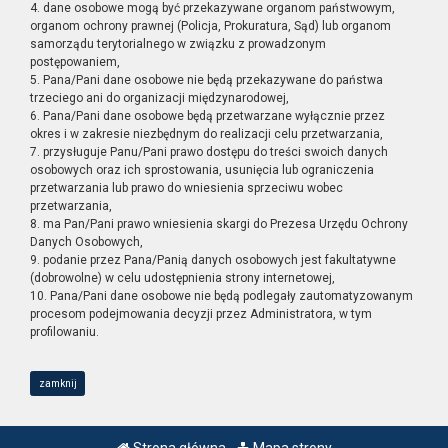
4. dane osobowe mogą być przekazywane organom państwowym,
organom ochrony prawnej (Policja, Prokuratura, Sąd) lub organom
samorządu terytorialnego w związku z prowadzonym
postępowaniem,
5. Pana/Pani dane osobowe nie będą przekazywane do państwa
trzeciego ani do organizacji międzynarodowej,
6. Pana/Pani dane osobowe będą przetwarzane wyłącznie przez
okres i w zakresie niezbędnym do realizacji celu przetwarzania,
7. przysługuje Panu/Pani prawo dostępu do treści swoich danych
osobowych oraz ich sprostowania, usunięcia lub ograniczenia
przetwarzania lub prawo do wniesienia sprzeciwu wobec
przetwarzania,
8. ma Pan/Pani prawo wniesienia skargi do Prezesa Urzędu Ochrony
Danych Osobowych,
9. podanie przez Pana/Panią danych osobowych jest fakultatywne
(dobrowolne) w celu udostępnienia strony internetowej,
10. Pana/Pani dane osobowe nie będą podlegały zautomatyzowanym
procesom podejmowania decyzji przez Administratora, w tym
profilowaniu.
zamknij
Strona główna
Mapa strony