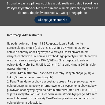
Strona korzysta z plików cookies w celu realizacji usług i zgodnie z
Polityką Prywatności
. Możesz określić warunki przechowywania lub
dostępu do plików cookies w Twojej przeglądarce.
Akceptuję ciasteczka
Informacja Administratora
Na podstawie art. 13 ust. 1 i 2 Rozporządzenia Parlamentu
Europejskiego i Rady (UE) 2016/679 z dnia 27 kwietnia 2016r. w
sprawie ochrony osób fizycznych w związku z przetwarzaniem
danych osobowych i w sprawie swobodnego przepływu takich danych
oraz uchylenia dyrektywy 95/46/WE (ogólne rozporządzenie o
ochronie danych), Dz. U. UE. L. 2016.119.1 z dnia 4 maja 2016r., dalej
RODO informuję:
1. dane Administratora i Inspektora Ochrony Danych znajdują się w
linku „Ochrona danych osobowych”,
2. Pana/Pani dane osobowe w postaci adresu IP, są przetwarzane w
celu udostępniania strony internetowej oraz wypełnienia obowiązków
prawnych spoczywających na administratorze(art.6 ust.1 lit.c RODO),
3. jeżeli korzysta Pan/Pani z odnośnika na stronie będącego adresem
e-mail placówki to zgadza się Pan/Pani na przetwarzanie danych w
celu udzielenia odpowiedzi,