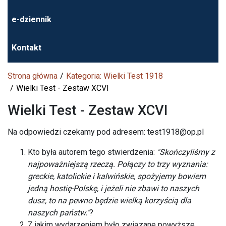
e-dziennik
Kontakt
Strona główna
Kategoria: Wielki Test 1918
Wielki Test - Zestaw XCVI
Wielki Test - Zestaw XCVI
Na odpowiedzi czekamy pod adresem: test1918@op.pl
Kto była autorem tego stwierdzenia:
"Skończyliśmy z
najpoważniejszą rzeczą. Połączy to trzy wyznania:
greckie, katolickie i kalwińskie, spożyjemy bowiem
jedną hostię-Polskę, i jeżeli nie zbawi to naszych
dusz, to na pewno będzie wielką korzyścią dla
naszych państw."
?
Z jakim wydarzeniem było związane powyższe