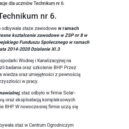
cje dla uczniów Technikum nr 6.
 Technikum nr 6.
kum odbywała staże zawodowe
w ramach
zesne kształcenie zawodowe w ZSP nr 8 w
ejskiego Funduszu Społecznego w ramach
ta 2014-2020 Działanie XI.3
.
podarki Wodnej i Kanalizacyjnej na
zli badania oraz szkolenie BHP. Przez
a wiedza oraz umiejętności z pewnością
zyszłości w pracy.
nawialnej
, staż odbyło w firmie Solar-
ową oraz eksploatacją kompleksowych
nie BHP. W nowoczesnej firmie uczą się
ywała staż w Centrum Ogrodniczym