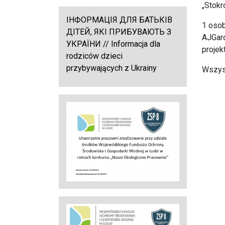
„Stokr
ІНФОРМАЦІЯ ДЛЯ БАТЬКІВ
1 osob
ДІТЕЙ, ЯКІ ПРИБУВАЮТЬ З
AJGard
УКРАЇНИ // Informacja dla
projek
rodziców dzieci
przybywających z Ukrainy
Wszyst