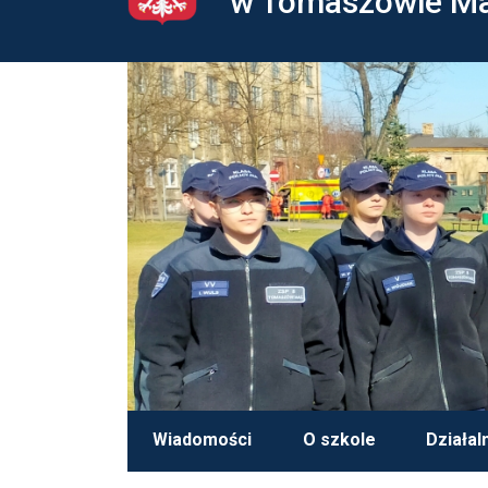
w Tomaszowie M
Wiadomości
O szkole
Działal