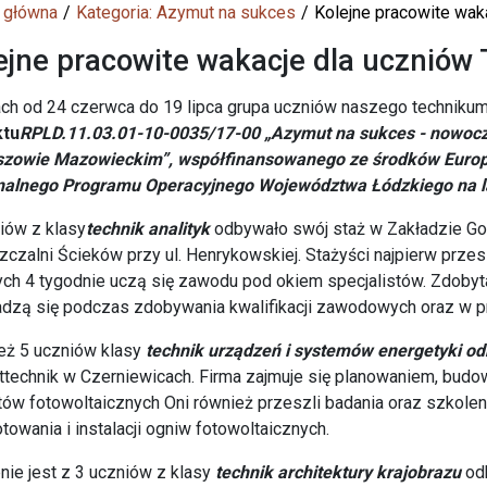
 główna
Kategoria: Azymut na sukces
Kolejne pracowite waka
ejne pracowite wakacje dla uczniów
ach od 24 czerwca do 19 lipca grupa uczniów naszego techni
ktu
RPLD.11.03.01-10-0035/17-00 „Azymut na sukces - nowoc
zowie Mazowieckim”, współfinansowanego ze środków Europ
nalnego Programu Operacyjnego Województwa Łódzkiego na la
iów z klasy
technik analityk
odbywało swój staż w Zakładzie Gos
czalni Ścieków przy ul. Henrykowskiej. Stażyści najpierw przes
ych 4 tygodnie uczą się zawodu pod okiem specjalistów. Zdobyt
dzą się podczas zdobywania kwalifikacji zawodowych oraz w pr
eż 5 uczniów klasy
technik urządzeń i systemów energetyki od
ttechnik w Czerniewicach. Firma zajmuje się planowaniem, bud
tów fotowoltaicznych Oni również przeszli badania oraz szkole
towania i instalacji ogniw fotowoltaicznych.
ie jest z 3 uczniów z klasy
technik architektury krajobrazu
odb