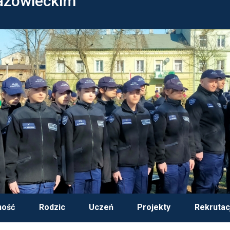
azowieckim
ność
Rodzic
Uczeń
Projekty
Rekrutac