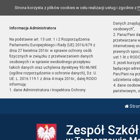
Strona korzysta z plików cookies w celu realizacji usług i zgodnie z
P
Danych znajduj
Informacja Administratora
osobowych”,
2. Pana/Pani d
Na podstawie art. 13 ust. 1 i 2 Rozporządzenia
przetwarzane w
Parlamentu Europejskiego i Rady (UE) 2016/679 z
internetowej o
dnia 27 kwietnia 2016r. w sprawie ochrony osób
prawnych spocz
fizycznych w związku z przetwarzaniem danych
ust.1 lit.c RODO
osobowych i w sprawie swobodnego przepływu
3. jeżeli korzy
takich danych oraz uchylenia dyrektywy 95/46/WE
będącego adres
(ogólne rozporządzenie o ochronie danych), Dz. U.
Pan/Pani na pr
UE. L. 2016.119.1 z dnia 4 maja 2016r., dalej RODO
udzielenia odp
informuję:
4. dane osobo
1. dane Administratora i Inspektora Ochrony
państwowym, or
Stro
Zespół Szkó