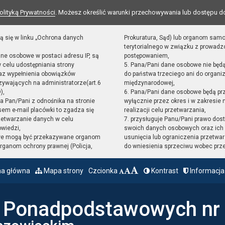
olityką Prywatności
. Możesz określić warunki przechowywania lub dostępu d
ą się w linku „Ochrona danych
Prokuratura, Sąd) lub organom sam
terytorialnego w związku z prowad
ane osobowe w postaci adresu IP, są
postępowaniem,
 celu udostępniania strony
5. Pana/Pani dane osobowe nie będ
raz wypełnienia obowiązków
do państwa trzeciego ani do organiz
ywających na administratorze(art.6
międzynarodowej,
),
6. Pana/Pani dane osobowe będą pr
sta Pan/Pani z odnośnika na stronie
wyłącznie przez okres i w zakresie
em e-mail placówki to zgadza się
realizacji celu przetwarzania,
zetwarzanie danych w celu
7. przysługuje Panu/Pani prawo dost
owiedzi,
swoich danych osobowych oraz ich 
we mogą być przekazywane organom
usunięcia lub ograniczenia przetwar
ganom ochrony prawnej (Policja,
do wniesienia sprzeciwu wobec prz
na główna
Mapa strony
Czcionka
Kontrast
Informacja
ł Ponadpodstawowych nr