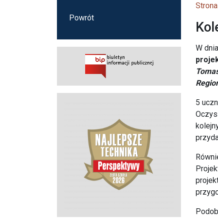
Strona
Powrót
Kol
W dni
proje
Tomas
Regio
5 uczn
Oczysz
kolejn
przyda
Równi
Projek
projek
przygo
Podobn