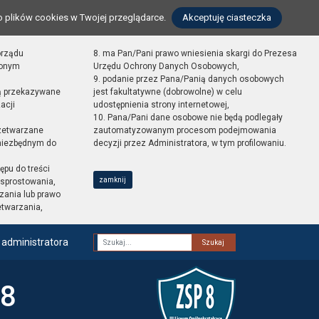
o plików cookies w Twojej przeglądarce.
Akceptuję ciasteczka
orządu
8. ma Pan/Pani prawo wniesienia skargi do Prezesa
zonym
Urzędu Ochrony Danych Osobowych,
9. podanie przez Pana/Panią danych osobowych
ą przekazywane
jest fakultatywne (dobrowolne) w celu
acji
udostępnienia strony internetowej,
10. Pana/Pani dane osobowe nie będą podlegały
zetwarzane
zautomatyzowanym procesom podejmowania
 niezbędnym do
decyzji przez Administratora, w tym profilowaniu.
ępu do treści
zamknij
sprostowania,
zania lub prawo
etwarzania,
 administratora
Fraza
 8