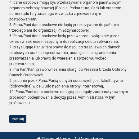
4. dane osobowe mogą być przekazywane organom państwowym,
organom ochrony prawnej (Policja, Prokuratura, Sąd) lub organom
samorządu terytorialnego w związku z prowadzonym
postępowaniem,
5. Pana/Pani dane osobowe nie będą przekazywane do państwa
trzeciego ani do organizacji międzynarodowej,
6. Pana/Pani dane osobowe będą przetwarzane wyłącznie przez
okres i w zakresie niezbędnym do realizacji celu przetwarzania,
7. przysługuje Panu/Pani prawo dostępu do treści swoich danych
osobowych oraz ich sprostowania, usunięcia lub ograniczenia
przetwarzania lub prawo do wniesienia sprzeciwu wobec
przetwarzania,
8. ma Pan/Pani prawo wniesienia skargi do Prezesa Urzędu Ochrony
Danych Osobowych,
9. podanie przez Pana/Panią danych osobowych jest fakultatywne
(dobrowolne) w celu udostępnienia strony internetowej,
10. Pana/Pani dane osobowe nie będą podlegały zautomatyzowanym
procesom podejmowania decyzji przez Administratora, w tym
profilowaniu.
zamknij
Strona główna
Mapa strony