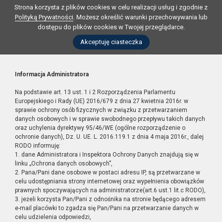
Strona korzysta z plików cookies w celu realizacji usług i zgodnie z
Polityką Prywatności
. Możesz określić warunki przechowywania lub
dostępu do plików cookies w Twojej przeglądarce.
Akceptuję ciasteczka
Informacja Administratora
Na podstawie art. 13 ust. 1 i 2 Rozporządzenia Parlamentu
Europejskiego i Rady (UE) 2016/679 z dnia 27 kwietnia 2016r. w
sprawie ochrony osób fizycznych w związku z przetwarzaniem
danych osobowych i w sprawie swobodnego przepływu takich danych
oraz uchylenia dyrektywy 95/46/WE (ogólne rozporządzenie o
ochronie danych), Dz. U. UE. L. 2016.119.1 z dnia 4 maja 2016r., dalej
RODO informuję:
1. dane Administratora i Inspektora Ochrony Danych znajdują się w
linku „Ochrona danych osobowych”,
2. Pana/Pani dane osobowe w postaci adresu IP, są przetwarzane w
celu udostępniania strony internetowej oraz wypełnienia obowiązków
prawnych spoczywających na administratorze(art.6 ust.1 lit.c RODO),
3. jeżeli korzysta Pan/Pani z odnośnika na stronie będącego adresem
e-mail placówki to zgadza się Pan/Pani na przetwarzanie danych w
celu udzielenia odpowiedzi,