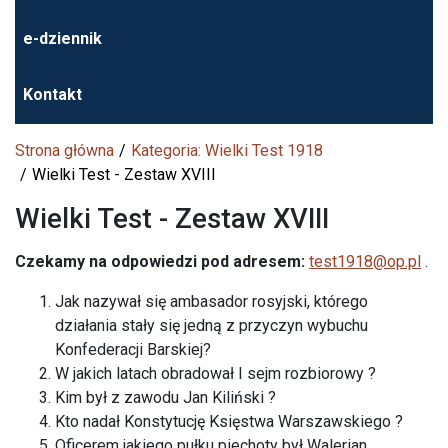
e-dziennik
Kontakt
Strona główna
Kategoria: Wielki Test 1918
Wielki Test - Zestaw XVIII
Wielki Test - Zestaw XVIII
Czekamy na odpowiedzi pod adresem:
test1918@op.pl
.
Jak nazywał się ambasador rosyjski, którego
działania stały się jedną z przyczyn wybuchu
Konfederacji Barskiej?
W jakich latach obradował I sejm rozbiorowy ?
Kim był z zawodu Jan Kiliński ?
Kto nadał Konstytucję Księstwa Warszawskiego ?
Oficerem jakiego pułku piechoty był Walerian