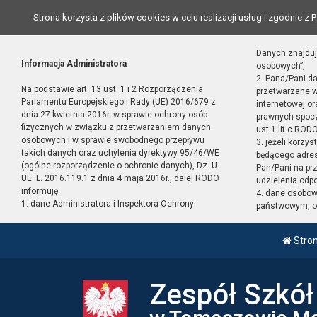
Strona korzysta z plików cookies w celu realizacji usług i zgodnie z
P
Danych znajduj
Informacja Administratora
osobowych”,
2. Pana/Pani d
Na podstawie art. 13 ust. 1 i 2 Rozporządzenia
przetwarzane w
Parlamentu Europejskiego i Rady (UE) 2016/679 z
internetowej o
dnia 27 kwietnia 2016r. w sprawie ochrony osób
prawnych spocz
fizycznych w związku z przetwarzaniem danych
ust.1 lit.c RODO
osobowych i w sprawie swobodnego przepływu
3. jeżeli korzy
takich danych oraz uchylenia dyrektywy 95/46/WE
będącego adres
(ogólne rozporządzenie o ochronie danych), Dz. U.
Pan/Pani na pr
UE. L. 2016.119.1 z dnia 4 maja 2016r., dalej RODO
udzielenia odp
informuję:
4. dane osobo
1. dane Administratora i Inspektora Ochrony
państwowym, or
Stro
Zespół Szkó