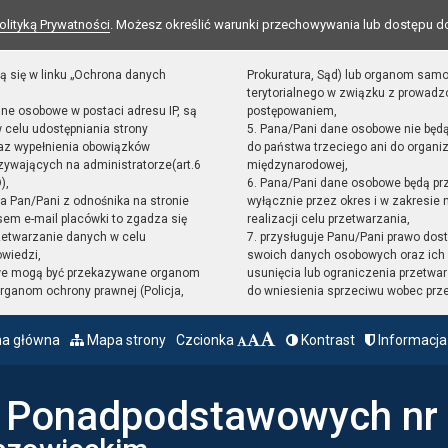
olityką Prywatności
. Możesz określić warunki przechowywania lub dostępu d
ą się w linku „Ochrona danych
Prokuratura, Sąd) lub organom sam
terytorialnego w związku z prowad
ane osobowe w postaci adresu IP, są
postępowaniem,
 celu udostępniania strony
5. Pana/Pani dane osobowe nie będ
raz wypełnienia obowiązków
do państwa trzeciego ani do organiz
ywających na administratorze(art.6
międzynarodowej,
),
6. Pana/Pani dane osobowe będą pr
sta Pan/Pani z odnośnika na stronie
wyłącznie przez okres i w zakresie
em e-mail placówki to zgadza się
realizacji celu przetwarzania,
zetwarzanie danych w celu
7. przysługuje Panu/Pani prawo dost
owiedzi,
swoich danych osobowych oraz ich 
we mogą być przekazywane organom
usunięcia lub ograniczenia przetwar
ganom ochrony prawnej (Policja,
do wniesienia sprzeciwu wobec prz
na główna
Mapa strony
Czcionka
Kontrast
Informacja
ł Ponadpodstawowych nr