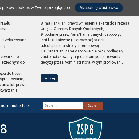
o plików cookies w Twojej przeglądarce.
Akceptuję ciasteczka
orządu
8. ma Pan/Pani prawo wniesienia skargi do Prezesa
zonym
Urzędu Ochrony Danych Osobowych,
9. podanie przez Pana/Panią danych osobowych
ą przekazywane
jest fakultatywne (dobrowolne) w celu
acji
udostępnienia strony internetowej,
10. Pana/Pani dane osobowe nie będą podlegały
zetwarzane
zautomatyzowanym procesom podejmowania
 niezbędnym do
decyzji przez Administratora, w tym profilowaniu.
ępu do treści
zamknij
sprostowania,
zania lub prawo
etwarzania,
 administratora
Fraza
 8