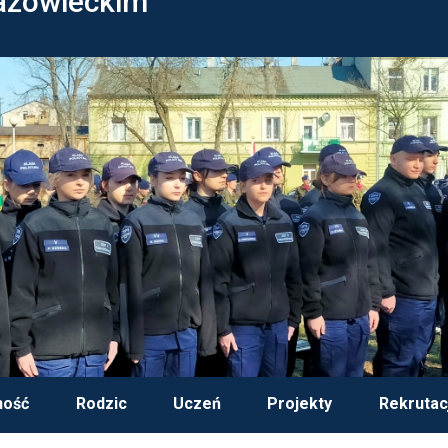
azowieckim
ność
Rodzic
Uczeń
Projekty
Rekrutac