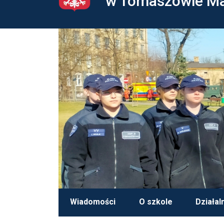
w Tomaszowie M
Wiadomości
O szkole
Działal