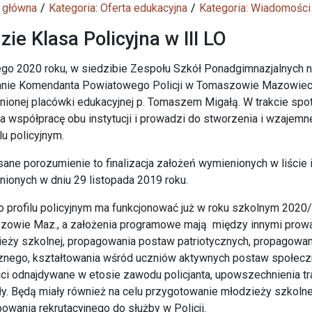
 główna
Kategoria: Oferta edukacyjna
Kategoria: Wiadomości
zie Klasa Policyjna w III LO
ego 2020 roku, w siedzibie Zespołu Szkół Ponadgimnazjalnych
anie Komendanta Powiatowego Policji w Tomaszowie Mazowiec
ionej placówki edukacyjnej p. Tomaszem Migałą. W trakcie spot
a współpracę obu instytucji i prowadzi do stworzenia i wzajemn
lu policyjnym.
ane porozumienie to finalizacja założeń wymienionych w liście i
ionych w dniu 29 listopada 2019 roku.
o profilu policyjnym ma funkcjonować już w roku szkolnym 202
owie Maz., a założenia programowe mają między innymi prowadz
eży szkolnej, propagowania postaw patriotycznych, propagowan
znego, kształtowania wśród uczniów aktywnych postaw społec
ci odnajdywane w etosie zawodu policjanta, upowszechnienia trad
ły. Będą miały również na celu przygotowanie młodzieży szkolne
owania rekrutacyjnego do służby w Policji.