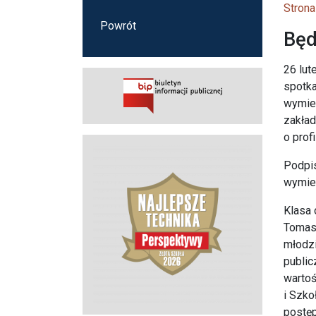
Strona
Powrót
Będ
26 lut
spotk
wymien
zakład
o profi
Podpis
wymien
Klasa 
Tomasz
młodzi
public
wartoś
i Szko
postęp