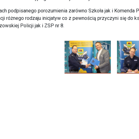
ch podpisanego porozumienia zarówno Szkoła jak i Komenda Po
acji różnego rodzaju inicjatyw co z pewnością przyczyni się do
owskiej Policji jak i ZSP nr 8.