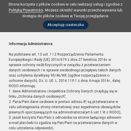
Strona korzysta z plików cookies w celu realizacji usług i zgodnie z
Polityką Prywatności
. Możesz określić warunki przechowywania lub
dostępu do plików cookies w Twojej przeglądarce.
Akceptuję ciasteczka
Informacja Administratora
Na podstawie art. 13 ust. 1 i 2 Rozporządzenia Parlamentu
Europejskiego i Rady (UE) 2016/679 z dnia 27 kwietnia 2016r. w
sprawie ochrony osób fizycznych w związku z przetwarzaniem
danych osobowych i w sprawie swobodnego przepływu takich danych
oraz uchylenia dyrektywy 95/46/WE (ogólne rozporządzenie o
ochronie danych), Dz. U. UE. L. 2016.119.1 z dnia 4 maja 2016r., dalej
RODO informuję:
1. dane Administratora i Inspektora Ochrony Danych znajdują się w
linku „Ochrona danych osobowych”,
2. Pana/Pani dane osobowe w postaci adresu IP, są przetwarzane w
celu udostępniania strony internetowej oraz wypełnienia obowiązków
prawnych spoczywających na administratorze(art.6 ust.1 lit.c RODO),
3. jeżeli korzysta Pan/Pani z odnośnika na stronie będącego adresem
e-mail placówki to zgadza się Pan/Pani na przetwarzanie danych w
celu udzielenia odpowiedzi,