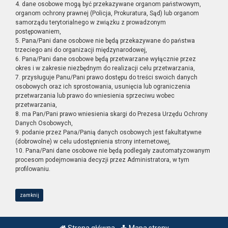
4. dane osobowe mogą być przekazywane organom państwowym,
organom ochrony prawnej (Policja, Prokuratura, Sąd) lub organom
samorządu terytorialnego w związku z prowadzonym
postępowaniem,
5. Pana/Pani dane osobowe nie będą przekazywane do państwa
trzeciego ani do organizacji międzynarodowej,
6. Pana/Pani dane osobowe będą przetwarzane wyłącznie przez
okres i w zakresie niezbędnym do realizacji celu przetwarzania,
7. przysługuje Panu/Pani prawo dostępu do treści swoich danych
osobowych oraz ich sprostowania, usunięcia lub ograniczenia
przetwarzania lub prawo do wniesienia sprzeciwu wobec
przetwarzania,
8. ma Pan/Pani prawo wniesienia skargi do Prezesa Urzędu Ochrony
Danych Osobowych,
9. podanie przez Pana/Panią danych osobowych jest fakultatywne
(dobrowolne) w celu udostępnienia strony internetowej,
10. Pana/Pani dane osobowe nie będą podlegały zautomatyzowanym
procesom podejmowania decyzji przez Administratora, w tym
profilowaniu.
zamknij
Strona główna
Mapa strony