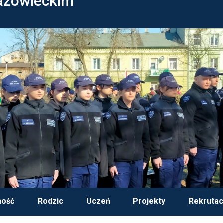
azowieckim
ność
Rodzic
Uczeń
Projekty
Rekrutac