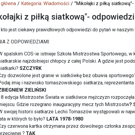
 główna
Kategoria: Wiadomości
"Mikołajki z piłką siatkową"
kołajki z piłką siatkową"- odpowiedz
 kto jest ciekawy prawidłowych odpowiedzi do pytań w naszym k
IA Z ODPOWIEDZIAMI:
W spalskim COS-ie istnieje Szkoła Mistrzostwa Sportowego, w kt
siatkarskie najzdolniejsi chłopcy z całej Polski. A gdzie jest p
siatkarki?
SZCZYRK
Czy dozwolone jest granie w siatkówkę bez obuwia sportoweg
Podaj imię i nazwisko tomaszowskiego siatkarza, reprezentanta 
ZBIEGNIEW ZIELIŃSKI
18 edycja Mistrzostw Świata w siatkówce mężczyzn rozpoczęł
miejscu. Gdzie rozegrano inauguracyjny mecz tych Mistrzostw
?
W swojej historii siatkarze Lechii Tomaszów występowali w naj
lata w których to było?
LATA 1978-1980
Czy czerwona kartka otrzymana przez dowolnego członka zespoł
przeciwnej ?
TAK