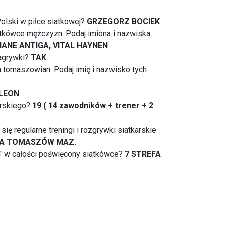
Polski w piłce siatkowej?
GRZEGORZ BOCIEK
atkówce mężczyzn. Podaj imiona i nazwiska
ANE ANTIGA, VITAL HAYNEN
agrywki?
TAK
 tomaszowian. Podaj imię i nazwisko tych
 LEON
arskiego?
19 ( 14 zawodników + trener + 2
ię regularne treningi i rozgrywki siatkarskie
ICA TOMASZÓW MAZ.
 w całości poświęcony siatkówce?
7 STREFA