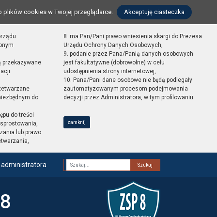
o plików cookies w Twojej przeglądarce.
Akceptuję ciasteczka
orządu
8. ma Pan/Pani prawo wniesienia skargi do Prezesa
zonym
Urzędu Ochrony Danych Osobowych,
9. podanie przez Pana/Panią danych osobowych
ą przekazywane
jest fakultatywne (dobrowolne) w celu
acji
udostępnienia strony internetowej,
10. Pana/Pani dane osobowe nie będą podlegały
zetwarzane
zautomatyzowanym procesom podejmowania
 niezbędnym do
decyzji przez Administratora, w tym profilowaniu.
ępu do treści
zamknij
sprostowania,
zania lub prawo
etwarzania,
 administratora
Fraza
 8