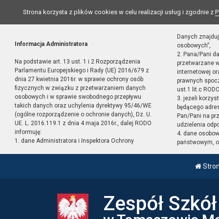
Strona korzysta z plików cookies w celu realizacji usług i zgodnie z
P
Danych znajduj
Informacja Administratora
osobowych”,
2. Pana/Pani d
Na podstawie art. 13 ust. 1 i 2 Rozporządzenia
przetwarzane w
Parlamentu Europejskiego i Rady (UE) 2016/679 z
internetowej o
dnia 27 kwietnia 2016r. w sprawie ochrony osób
prawnych spocz
fizycznych w związku z przetwarzaniem danych
ust.1 lit.c RODO
osobowych i w sprawie swobodnego przepływu
3. jeżeli korzy
takich danych oraz uchylenia dyrektywy 95/46/WE
będącego adres
(ogólne rozporządzenie o ochronie danych), Dz. U.
Pan/Pani na pr
UE. L. 2016.119.1 z dnia 4 maja 2016r., dalej RODO
udzielenia odp
informuję:
4. dane osobo
1. dane Administratora i Inspektora Ochrony
państwowym, or
Stro
Zespół Szkó