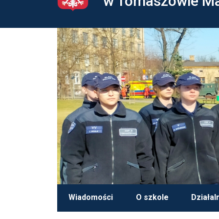
w Tomaszowie M
Wiadomości
O szkole
Działal