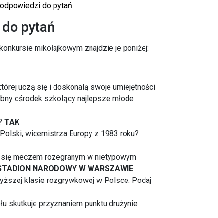
- odpowiedzi do pytań
i do pytań
onkursie mikołajkowym znajdzie je poniżej:
órej uczą się i doskonalą swoje umiejętności
odobny ośrodek szkolący najlepsze młode
o?
TAK
Polski, wicemistrza Europy z 1983 roku?
a się meczem rozegranym w nietypowym
 STADION NARODOWY W WARSZAWIE
wyższej klasie rozgrywkowej w Polsce. Podaj
u skutkuje przyznaniem punktu drużynie