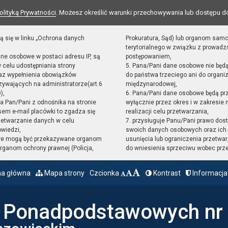
olityką Prywatności
. Możesz określić warunki przechowywania lub dostępu d
ą się w linku „Ochrona danych
Prokuratura, Sąd) lub organom sam
terytorialnego w związku z prowad
ane osobowe w postaci adresu IP, są
postępowaniem,
 celu udostępniania strony
5. Pana/Pani dane osobowe nie będ
raz wypełnienia obowiązków
do państwa trzeciego ani do organiz
ywających na administratorze(art.6
międzynarodowej,
),
6. Pana/Pani dane osobowe będą pr
sta Pan/Pani z odnośnika na stronie
wyłącznie przez okres i w zakresie
em e-mail placówki to zgadza się
realizacji celu przetwarzania,
zetwarzanie danych w celu
7. przysługuje Panu/Pani prawo dost
owiedzi,
swoich danych osobowych oraz ich 
we mogą być przekazywane organom
usunięcia lub ograniczenia przetwar
ganom ochrony prawnej (Policja,
do wniesienia sprzeciwu wobec prz
na główna
Mapa strony
Czcionka
Kontrast
Informacja
ł Ponadpodstawowych nr