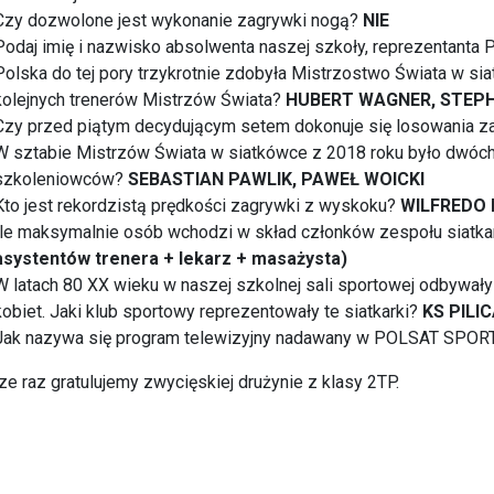
Czy dozwolone jest wykonanie zagrywki nogą?
NIE
Podaj imię i nazwisko absolwenta naszej szkoły, reprezentanta 
Polska do tej pory trzykrotnie zdobyła Mistrzostwo Świata w si
kolejnych trenerów Mistrzów Świata?
HUBERT WAGNER, STEPH
Czy przed piątym decydującym setem dokonuje się losowania z
W sztabie Mistrzów Świata w siatkówce z 2018 roku było dwóch
szkoleniowców?
SEBASTIAN PAWLIK, PAWEŁ WOICKI
Kto jest rekordzistą prędkości zagrywki z wyskoku?
WILFREDO
Ile maksymalnie osób wchodzi w skład członków zespołu siatk
asystentów trenera + lekarz + masażysta)
W latach 80 XX wieku w naszej szkolnej sali sportowej odbywały s
kobiet. Jaki klub sportowy reprezentowały te siatkarki?
KS PIL
Jak nazywa się program telewizyjny nadawany w POLSAT SPORT
e raz gratulujemy zwycięskiej drużynie z klasy 2TP.